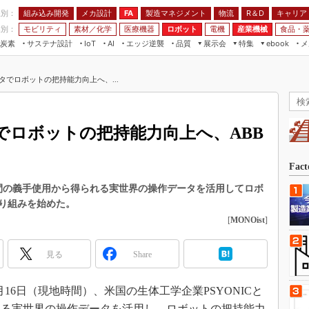
程別：
組み込み開発
メカ設計
製造マネジメント
物流
R＆D
キャリア
FA
業別：
モビリティ
素材／化学
医療機器
ロボット
電機
産業機械
食品・
炭素
サステナ設計
エッジ逆襲
品質
展示会
特集
メ
IoT
AI
ebook
伝承
組み込み開発
CEATEC
読者調査まとめ
編集後記
タでロボットの把持能力向上へ、...
JIMTOF
保全
メカ設計
つながるクルマ
組込み/エッジ コンピューティング
ス
 AI
製造マネジメント
5G
展＆IoT/5Gソリューション展
VR／AR
FA
でロボットの把持能力向上へ、ABB
IIFES
モビリティ
フィールドサービス
国際ロボット展
素材／化学
FPGA
Fac
ジャパンモビリティショー
組み込み画像技術
協業し、人間の義手使用から得られる実世界の操作データを活用してロボ
TECHNO-FRONTIER
り組みを始めた。
組み込みモデリング
人テク展
[
MONOist
]
Windows Embedded
スマート工場EXPO
車載ソフト開発
見る
Share
EdgeTech+
ISO26262
日本ものづくりワールド
6年6月16日（現地時間）、米国の生体工学企業PSYONICと
無償設計ツール
AUTOMOTIVE WORLD
れる実世界の操作データを活用し、ロボットの把持能力