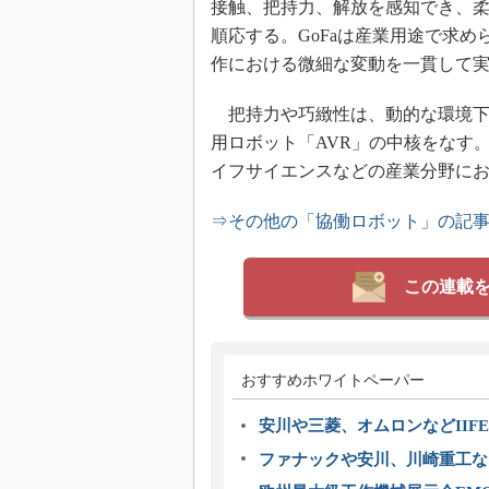
接触、把持力、解放を感知でき、
順応する。GoFaは産業用途で求
作における微細な変動を一貫して
把持力や巧緻性は、動的な環境下
用ロボット「AVR」の中核をなす
イフサイエンスなどの産業分野に
⇒その他の「協働ロボット」の記
この連載
おすすめホワイトペーパー
安川や三菱、オムロンなどIIFE
ファナックや安川、川崎重工な