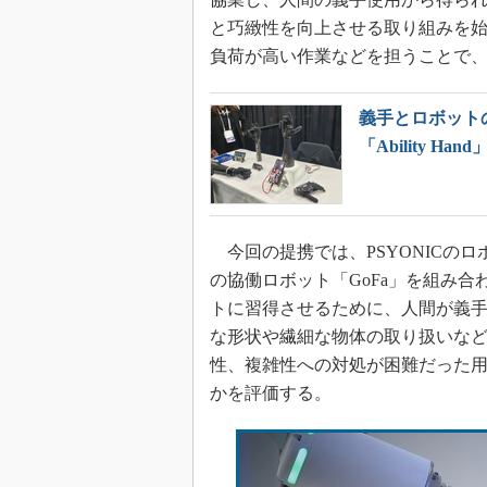
と巧緻性を向上させる取り組みを
負荷が高い作業などを担うことで
義手とロボット
「Ability Hand
今回の提携では、PSYONICのロボット用
の協働ロボット「GoFa」を組み
トに習得させるために、人間が義
な形状や繊細な物体の取り扱いな
性、複雑性への対処が困難だった
かを評価する。