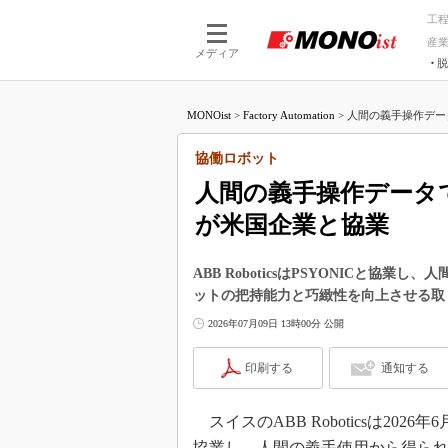
工
産
メディア
脱
つながる技術
AI×技術
MONOist
>
Factory Automation
>
人間の義手操作デー
つながる工場
AI×設備
つながるサービ
Physical
協働ロボット
人間の義手操作データ
が米国企業と協業
ABB RoboticsはPSYONICと
ットの把持能力と巧緻性を向上させる取
2026年07月09日 13時00分 公開
印刷する
通知する
スイスのABB Roboticsは202
協業し、人間の義手使用から得ら