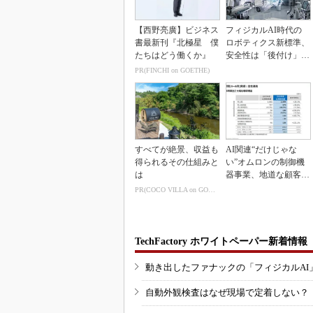
【西野亮廣】ビジネス
フィジカルAI時代の
書最新刊『北極星 僕
ロボティクス新標準、
たちはどう働くか』
安全性は「後付け」で
なく「設計の核心」
PR(FINCHI on GOETHE)
すべてが絶景、収益も
AI関連“だけじゃな
得られるその仕組みと
い”オムロンの制御機
は
器事業、地道な顧客基
盤強化が結実
PR(COCO VILLA on GOETHE)
TechFactory ホワイトペーパー新着情報
動き出したファナックの「フィジカルAI
自動外観検査はなぜ現場で定着しない？