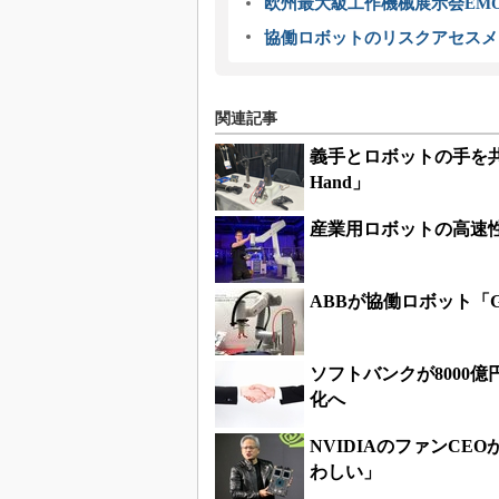
欧州最大級工作機械展示会EMO
協働ロボットのリスクアセスメ
関連記事
義手とロボットの手を共通
Hand」
産業用ロボットの高速
ABBが協働ロボット「
ソフトバンクが8000
化へ
NVIDIAのファンC
わしい」