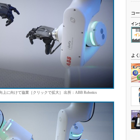
コー
イン
よく
向けて協業［クリックで拡大］ 出所：ABB Robotics