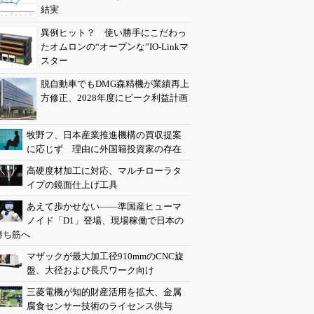
結実
異例ヒット？ 使い勝手にこだわっ
たオムロンの“オープンな”IO-Linkマ
スター
脱自動車でもDMG森精機が業績再上
方修正、2028年度にピーク利益計画
牧野フ、日本産業推進機構の買収提案
に応じず 理由に外国籍投資家の存在
高硬度材加工に対応、マルチローラタ
イプの鏡面仕上げ工具
あえて歩かせない――準国産ヒューマ
ノイド「D1」登場、現場稼働で日本の
勝ち筋へ
マザックが最大加工径910mmのCNC旋
盤、大径および長尺ワーク向け
三菱電機が知的財産活用を拡大、金属
腐食センサー技術のライセンス供与