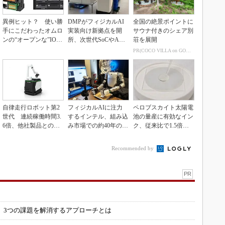
異例ヒット？ 使い勝
DMPがフィジカルAI
全国の絶景ポイントに
手にこだわったオムロ
実装向け新拠点を開
サウナ付きのシェア別
ンの“オープンな”IO-L
所、次世代SoCやAM
荘を展開
inkマスター
Rデモを披露
PR(COCO VILLA on GOETHE)
自律走行ロボット第2
フィジカルAIに注力
ペロブスカイト太陽電
世代 連続稼働時間3.
するインテル、組み込
池の量産に有効なイン
6倍、他社製品との連
み市場での約40年の実
ク、従来比で1.5倍の
携も可能
績を生かせるか
性能向上
Recommended by
PR
」
 3つの課題を解消するアプローチとは