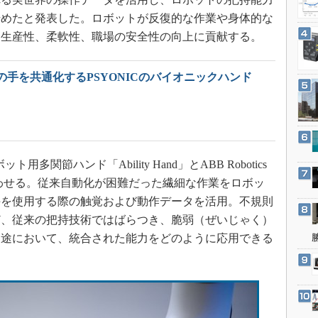
3Dプリンタ
産業オープンネット展
始めたと発表した。ロボットが反復的な作業や身体的な
デジタルツインとCAE
、生産性、柔軟性、職場の安全性の向上に貢献する。
S＆OP
インダストリー4.0
の手を共通化するPSYONICのバイオニックハンド
イノベーション
」
製造業ビッグデータ
メイドインジャパン
植物工場
多関節ハンド「Ability Hand」とABB Robotics
知財マネジメント
合わせる。従来自動化が困難だった繊細な作業をロボッ
手を使用する際の触覚および動作データを活用。不規則
海外生産
ど、従来の把持技術ではばらつき、脆弱（ぜいじゃく）
グローバル設計・開発
用途において、統合された能力をどのように応用できる
制御セキュリティ
新型コロナへの対応