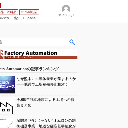
薬品・衣料品
中小製造業
マイページ
ルマガ
告知
Special
tory Automationの記事ランキング
なぜ熊本に半導体産業が集まるのか
――地震で工場稼働停止相次ぐ
令和8年熊本地震による工場への影
響まとめ
AI関連“だけじゃない”オムロンの制
御機器事業、地道な顧客基盤強化が