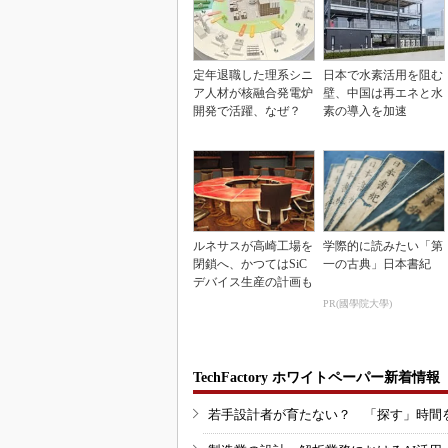
定年退職した理系シニ
日本で水素活用を阻む
ア人材が核融合発電炉
壁、中国は再エネと水
開発で活躍、なぜ？
素の導入を加速
ルネサスが高崎工場を
学際的に読みたい「第
閉鎖へ、かつてはSiC
一の古典」日本書紀
デバイス生産の計画も
PR(國學院大學)
TechFactory ホワイトペーパー新着情報
若手設計者が育たない？ 「探す」時間