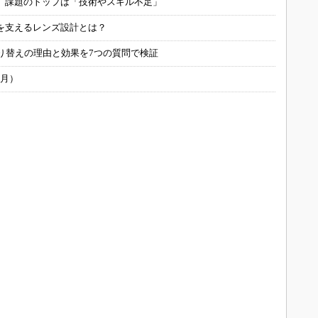
用 課題のトップは「技術やスキル不足」
を支えるレンズ設計とは？
り替えの理由と効果を7つの質問で検証
6月）