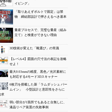
イピング」
「取りあえずボルトで固定」は禁
物 締結部設計で押さえるべき基本
量産プロセスで、完璧な量産（組み
立て）と検査ができない理由
3D技術が変えた「靴選び」の常識
【レベル4】図面の穴寸法の表記を攻略
せよ！
最大0.03mmの精度、黒色／光沢素材に
も対応する4モード3Dスキャナー
6枚刃を搭載した新「ラムダッシュ パー
ムイン」 小型設計と意匠性をさらに
追求
弱い部分が1箇所でもあると台無しに、
液晶リペア装置の失敗事例