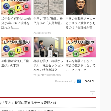
10年タイで暮らした自
手厚い“更生”施設、松
中国の自動車メーカー
分が4年ぶりに現地を
平定信の「人足寄場」
とテスラに競争力があ
訪れたら……
るのは「合理性が高
い」から
PR(國學院大學)
3D技術が変えた「靴
将棋を学び、将棋から
痛みを無駄にしない、
選び」の常識
学ぶ「竜王セッション
震災の教訓をつないで
2026」特別座談会
いくということ
PR(SAPIX YOZEMI GROUP)
Recommended by
PR
を「学ぶ」時間に変えるデータ管理とは