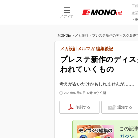
工
産
メディア
脱
つながる技術
AI×技術
MONOist
>
メカ設計
>
プレステ新作のディスク版終了
つながる工場
AI×設備
つながるサービ
Physical
メカ設計メルマガ 編集後記
プレステ新作のディス
われていくもの
考えが古いだけかもしれませんが……。
2026年07月07日 12時00分 公開
印刷する
通知する
この記事
ガジン