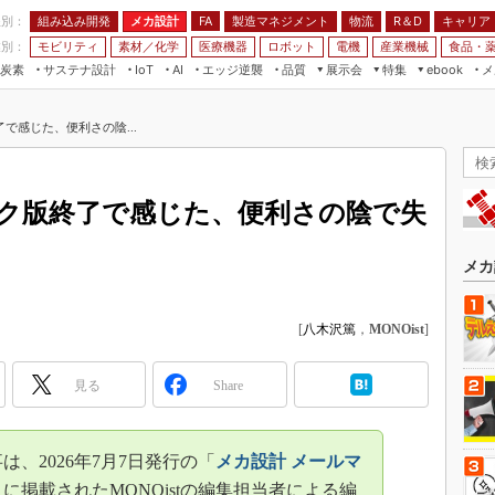
程別：
組み込み開発
メカ設計
製造マネジメント
物流
R＆D
キャリア
FA
業別：
モビリティ
素材／化学
医療機器
ロボット
電機
産業機械
食品・
炭素
サステナ設計
エッジ逆襲
品質
展示会
特集
メ
IoT
AI
ebook
伝承
組み込み開発
CEATEC
読者調査まとめ
編集後記
で感じた、便利さの陰...
JIMTOF
保全
メカ設計
つながるクルマ
組込み/エッジ コンピューティング
ス
 AI
製造マネジメント
5G
展＆IoT/5Gソリューション展
VR／AR
FA
ク版終了で感じた、便利さの陰で失
IIFES
モビリティ
フィールドサービス
国際ロボット展
素材／化学
FPGA
メカ
ジャパンモビリティショー
組み込み画像技術
TECHNO-FRONTIER
[
八木沢篤
，
MONOist
]
組み込みモデリング
人テク展
Windows Embedded
スマート工場EXPO
見る
Share
車載ソフト開発
EdgeTech+
ISO26262
日本ものづくりワールド
は、2026年7月7日発行の「
メカ設計 メールマ
無償設計ツール
AUTOMOTIVE WORLD
」に掲載されたMONOistの編集担当者による編