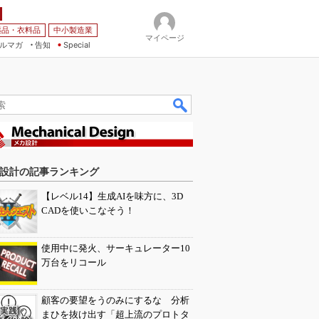
薬品・衣料品
中小製造業
マイページ
ルマガ
告知
Special
設計の記事ランキング
【レベル14】生成AIを味方に、3D
CADを使いこなそう！
使用中に発火、サーキュレーター10
万台をリコール
顧客の要望をうのみにするな 分析
まひを抜け出す「超上流のプロトタ