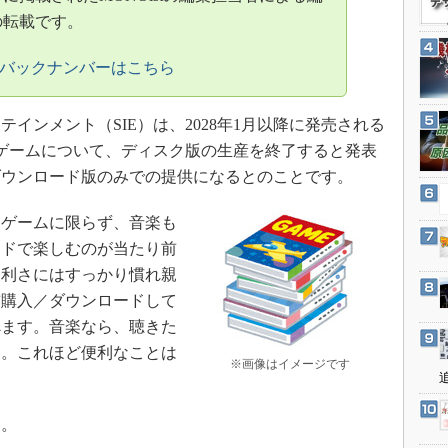
3Dプリンタ
産業オープンネット展
の転載です。
デジタルツインとCAE
のバックナンバーはこちら
S＆OP
インダストリー4.0
ンメント（SIE）は、2028年1月以降に発売される
イノベーション
向け新作ゲームについて、ディスク版の生産を終了すると発表
製造業ビッグデータ
ダウンロード版のみでの提供になるとのことです。
メイドインジャパン
ゲームに限らず、音楽も
植物工場
ードで楽しむのが当たり前
知財マネジメント
便利さにはすっかり慣れ親
海外生産
前購入／ダウンロードして
グローバル設計・開発
べます。音楽なら、聴きた
制御セキュリティ
す。これほど便利なことは
※画像はイメージです
新型コロナへの対応
。