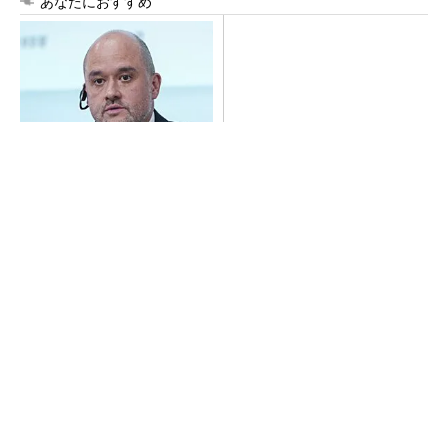
あなたにおすすめ
日産が2年ぶり四半期最終黒
全員がリーダーシップを発揮
字、2026年度通期予想は販売
し、自分より優れた人財を育
台数減も連結業績は維持
成する
PR(dentsu Japan)
日産「e-POWER」搭載車約60万台がリコー
ル、「ノート」「エクストレイル」な...
「楽しさ」を感じ、人の心を動かすクリエイテ
ィビティを届ける
PR(dentsu Japan)