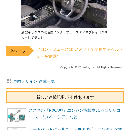
新型キックスの統合型インターフェースディスプレイ［クリ
ックして拡大］
フロントフェースは“アメフトで使用するヘルメ
ットを意識”
Copyright © ITmedia, Inc. All Rights Reserved.
車両デザイン 連載一覧
新しい連載記事が 4 件あります
スズキの「R06A型」エンジン搭載車50万台がリコ
ール、「スペーシア」など
シートベルトに不具合 トヨタの「シエンタ」が16