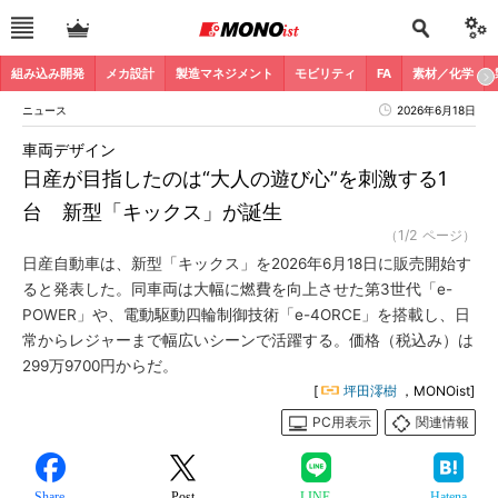
組み込み開発
メカ設計
製造マネジメント
モビリティ
FA
素材／化学
ニュース
2026年6月18日
車両デザイン
日産が目指したのは“大人の遊び心”を刺激する1
台 新型「キックス」が誕生
（1/2 ページ）
日産自動車は、新型「キックス」を2026年6月18日に販売開始す
ると発表した。同車両は大幅に燃費を向上させた第3世代「e-
POWER」や、電動駆動四輪制御技術「e-4ORCE」を搭載し、日
常からレジャーまで幅広いシーンで活躍する。価格（税込み）は
299万9700円からだ。
[
坪田澪樹
，MONOist]
PC用表示
関連情報
Share
Post
LINE
Hatena