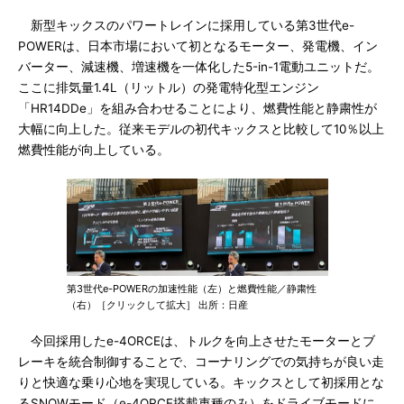
新型キックスのパワートレインに採用している第3世代e-
POWERは、日本市場において初となるモーター、発電機、イン
バーター、減速機、増速機を一体化した5-in-1電動ユニットだ。
ここに排気量1.4L（リットル）の発電特化型エンジン
「HR14DDe」を組み合わせることにより、燃費性能と静粛性が
大幅に向上した。従来モデルの初代キックスと比較して10％以上
燃費性能が向上している。
第3世代e-POWERの加速性能（左）と燃費性能／静粛性
（右）［クリックして拡大］ 出所：日産
今回採用したe-4ORCEは、トルクを向上させたモーターとブ
レーキを統合制御することで、コーナリングでの気持ちが良い走
りと快適な乗り心地を実現している。キックスとして初採用とな
るSNOWモード（e-4ORCE搭載車種のみ）をドライブモードに