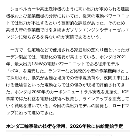
ショベルカーや高圧洗浄機のように高い出力が求められる建設
機械および産業機械の分野においては、従来の電動パワーユニッ
トでは出力が不足するという技術的な課題があった。そのため、
高出力帯の作業機では引き続きガソリンエンジンやディーゼルエ
ンジンに頼らざるを得ないのが実情であるという。
一方で、住宅地などで使用される家庭用の芝刈り機といったガ
ーデン製品では、電動化の需要が高まっている。ホンダは2021
年、最大出力1.8kWの電動パワーユニットである従来モデル
「eGX」を発売した。ランマーなど比較的小型の作業機向けとし
て採用され、換気が困難な場所での低環境負荷や、夜間工事にお
ける低騒音といった電動ならではの強みが現場で評価されてき
た。ホンダは2050年のカーボンニュートラル実現を見据え、ICE
事業で得た利益を電動化技術へ投資し、ラインアップを拡充して
いく戦略を描いている。今回の高出力モデルの開発も、ロードマ
ップに沿って進めてきた。
ホンダ二輪事業の技術を活用、2026年秋に供給開始予定