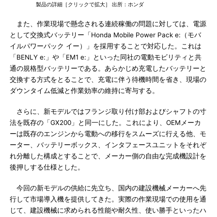
製品の詳細［クリックで拡大］ 出所：ホンダ
また、作業現場で懸念される連続稼働の問題に対しては、電源
として交換式バッテリー「Honda Mobile Power Pack e:（モバ
イルパワーパック イー）」を採用することで対応した。これは
「BENLY e:」や「EM1 e:」といった同社の電動モビリティと共
通の規格型バッテリーである。あらかじめ充電したバッテリーと
交換する方式をとることで、充電に伴う待機時間を省き、現場の
ダウンタイム低減と作業効率の維持に寄与する。
さらに、新モデルではフランジ取り付け部およびシャフトの寸
法を既存の「GX200」と同一にした。これにより、OEMメーカ
ーは既存のエンジンから電動への移行をスムーズに行える他、モ
ーター、バッテリーボックス、インタフェースユニットをそれぞ
れ分離した構成とすることで、メーカー側の自由な完成機設計を
後押しする仕様とした。
今回の新モデルの供給に先立ち、国内の建設機械メーカーへ先
行して市場導入機を提供してきた。実際の作業現場での使用を通
じて、建設機械に求められる性能や耐久性、使い勝手といったハ