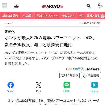
組み込み開発
メカ設計
製造マネジメント
モビリティ
FA
素材／化学
ニュース
2026年6月17日
電動化
ホンダが最大8.7kW電動パワーユニット「eGX」
新モデル投入、狙いと事業現在地は
ホンダは電動パワーユニット「eGX」の高出力モデル3機種を
2026年秋より供給する。パワープロダクツ事業の現在地と開発
背景を説明した。
[
安藤照乃
，MONOist]
PC用表示
関連情報
Share
Post
LINE
Hatena
ホンダは2026年6月15日、電動パワーユニット「eGX（イージ