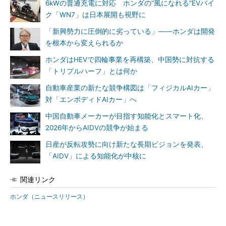
6kWの普通充電に対応 ホンダの“風になれる”EVバイ
ク「WN7」は日本展開も視野に
「新興勢力に圧倒的に劣っている」――ホンダは開発
を根本から変えられるか
ホンダはHEVで四輪事業を再構築、中国勢に対抗する
「トリプルハーフ」とは何か
自動車産業の新たな競争構図は「フィジカルAIカー」
対「エンボディドAIカー」へ
中国自動車メーカーが目指す知能化とスマート化、
2026年からAIDVの競争が始まる
日産が反転攻勢に向け新たな長期ビジョンを発表、
「AIDV」による知能化が中核に
関連リンク
ホンダ（ニュースリリース）