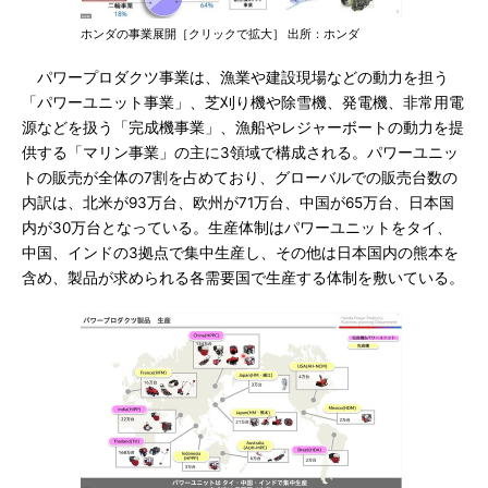
ホンダの事業展開［クリックで拡大］ 出所：ホンダ
パワープロダクツ事業は、漁業や建設現場などの動力を担う
「パワーユニット事業」、芝刈り機や除雪機、発電機、非常用電
源などを扱う「完成機事業」、漁船やレジャーボートの動力を提
供する「マリン事業」の主に3領域で構成される。パワーユニッ
トの販売が全体の7割を占めており、グローバルでの販売台数の
内訳は、北米が93万台、欧州が71万台、中国が65万台、日本国
内が30万台となっている。生産体制はパワーユニットをタイ、
中国、インドの3拠点で集中生産し、その他は日本国内の熊本を
含め、製品が求められる各需要国で生産する体制を敷いている。