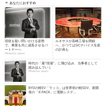
あなたにおすすめ
現状を疑い問いかける姿勢
ルネサスが高崎工場を閉鎖
で、事業を共に成長させるパ
へ、かつてはSiCデバイス生産
ートナーへ
の計画も
PR(dentsu Japan)
時代の「最"現場"」に飛び込み、当事者として
踏み込んでいく
PR(dentsu Japan)
BYDの軽EV「ラッコ」は世界初の軽SDV、新開
発の「X-PACK」に電動システ...