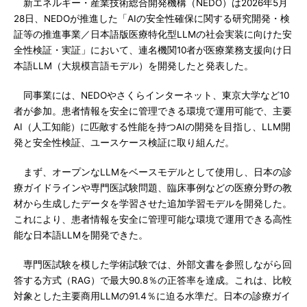
新エネルギー・産業技術総合開発機構（NEDO）は2026年5月
28日、NEDOが推進した「AIの安全性確保に関する研究開発・検
証等の推進事業／日本語版医療特化型LLMの社会実装に向けた安
全性検証・実証」において、連名機関10者が医療業務支援向け日
本語LLM（大規模言語モデル）を開発したと発表した。
同事業には、NEDOやさくらインターネット、東京大学など10
者が参加。患者情報を安全に管理できる環境で運用可能で、主要
AI（人工知能）に匹敵する性能を持つAIの開発を目指し、LLM開
発と安全性検証、ユースケース検証に取り組んだ。
まず、オープンなLLMをベースモデルとして使用し、日本の診
療ガイドラインや専門医試験問題、臨床事例などの医療分野の教
材から生成したデータを学習させた追加学習モデルを開発した。
これにより、患者情報を安全に管理可能な環境で運用できる高性
能な日本語LLMを開発できた。
専門医試験を模した学術試験では、外部文書を参照しながら回
答する方式（RAG）で最大90.8％の正答率を達成。これは、比較
対象とした主要商用LLMの91.4％に迫る水準だ。日本の診療ガイ