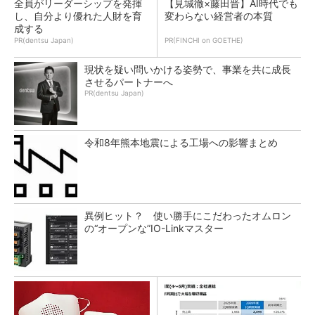
全員がリーダーシップを発揮
【見城徹×藤田晋】AI時代でも
し、自分より優れた人財を育
変わらない経営者の本質
成する
PR(dentsu Japan)
PR(FINCHI on GOETHE)
現状を疑い問いかける姿勢で、事業を共に成長
させるパートナーへ
PR(dentsu Japan)
令和8年熊本地震による工場への影響まとめ
異例ヒット？ 使い勝手にこだわったオムロン
の“オープンな”IO-Linkマスター