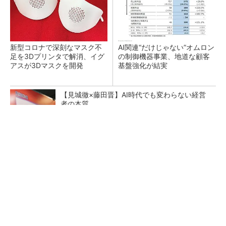
新型コロナで深刻なマスク不
AI関連“だけじゃない”オムロン
足を3Dプリンタで解消、イグ
の制御機器事業、地道な顧客
アスが3Dマスクを開発
基盤強化が結実
【見城徹×藤田晋】AI時代でも変わらない経営
者の本質
PR(FINCHI on GOETHE)
【レベル14】生成AIを味方に、3D CADを使い
こなそう！
「取りあえずボルトで固定」は禁物 締結部設
計で押さえるべき基本