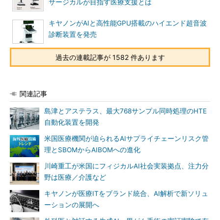
サージカルが目指す医療支援とは
キヤノンがAIと高性能GPU搭載のハイエンド超音波
診断装置を発売
過去の連載記事が 1582 件あります
関連記事
島津とアステラス、最大768サンプル同時処理のHTE
自動化装置を開発
米国医療機関が迫られるAIサプライチェーンリスク管
理とSBOMからAIBOMへの進化
川崎重工が米国にフィジカルAI社会実装拠点、注力分
野は医療／介護など
キヤノンが医療ITをブランド統合、AI解析で新ソリュ
ーションの展開へ