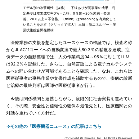
モデル別の攻撃耐性（抜粋）。下線ありが同事業の成果。判
定基準は攻撃成功率0％＝合格、0％超～20％未満＝要改
善、20％以上＝不合格。（think）はreasoningを有効化して
いることを示す［クリックで拡大］ 出所：新エネルギー・産
業技術総合開発機構
医療業務の支援を想定したユースケースの検証では、検査名称
からJLAC11コードへの自動変換で最大80.3％の精度を達成。症
例データの自動整理では、人の作業精度94～95％に対してLLM
は92.2％を記録した。さらに、自然言語による電子カルテシステ
ムへの問い合わせが可能であることを確認した。なお、これらは
医療従事者の事務作業や文書作成を補助するもので、疾病の診断
と治療の最終判断は医師や医療従事者が行う。
今後は関係機関と連携しながら、段階的に社会実装を進めてい
く。その際、安全性と信頼性の確保を最優先とし、医療機関との
対話を重ねていく方針だ。
⇒その他の「医療機器ニュース」の記事はこちら
Copyright © ITmedia, Inc. All Rights Reserved.