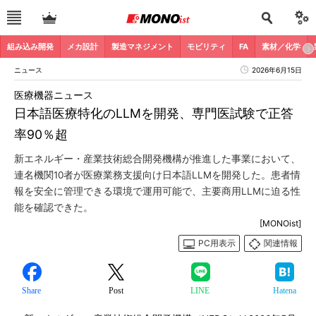
組み込み開発
メカ設計
製造マネジメント
モビリティ
FA
素材／化学
ニュース
2026年6月15日
医療機器ニュース
日本語医療特化のLLMを開発、専門医試験で正答
率90％超
新エネルギー・産業技術総合開発機構が推進した事業において、
連名機関10者が医療業務支援向け日本語LLMを開発した。患者情
報を安全に管理できる環境で運用可能で、主要商用LLMに迫る性
能を確認できた。
[MONOist]
PC用表示
関連情報
Share
Post
LINE
Hatena