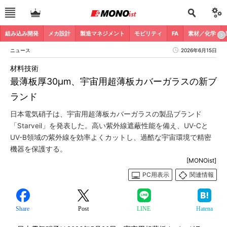
組み込み開発
メカ設計
製造マネジメント
モビリティ
FA
素材／化学
ニュース
2026年6月15日
材料技術
最薄板厚30μm、宇宙用超薄板カバーガラスの新ブ
ランド
日本電気硝子は、宇宙用超薄板カバーガラスの製品ブランド
「Starveil」を発表した。高い紫外線遮蔽性能を備え、UV-Cと
UV-B領域の紫外線を効率よくカットし、過酷な宇宙環境で精密
機器を保護する。
[MONOist]
PC用表示
関連情報
Share
Post
LINE
Hatena