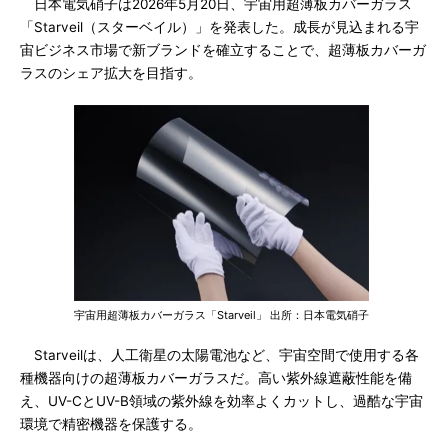
日本電気硝子は2026年5月20日、宇宙用超薄板カバーガラス
「Starveil（スターベイル）」を発表した。成長が見込まれる宇
宙ビジネス市場で新ブランドを確立することで、超薄板カバーガ
ラスのシェア拡大を目指す。
宇宙用超薄板カバーガラス「Starveil」 出所：日本電気硝子
Starveilは、人工衛星の太陽電池など、宇宙空間で使用する各
種機器向けの超薄板カバーガラスだ。高い紫外線遮蔽性能を備
え、UV-CとUV-B領域の紫外線を効率よくカットし、過酷な宇宙
環境で精密機器を保護する。