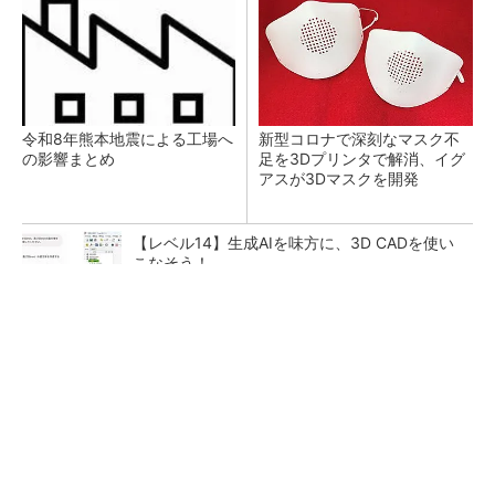
令和8年熊本地震による工場へ
新型コロナで深刻なマスク不
の影響まとめ
足を3Dプリンタで解消、イグ
アスが3Dマスクを開発
【レベル14】生成AIを味方に、3D CADを使い
こなそう！
【西野亮廣】ビジネス書最新刊『北極星 僕た
ちはどう働くか』
PR(FINCHI on GOETHE)
狭小な駐車場に、シャープがポールカメラ式製
品発表 市場シェア10％目指す