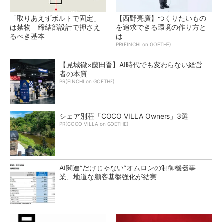
「取りあえずボルトで固定」
【西野亮廣】つくりたいもの
は禁物 締結部設計で押さえ
を追求できる環境の作り方と
るべき基本
は
PR(FINCHI on GOETHE)
【見城徹×藤田晋】AI時代でも変わらない経営
者の本質
PR(FINCHI on GOETHE)
シェア別荘「COCO VILLA Owners」3選
PR(COCO VILLA on GOETHE)
AI関連“だけじゃない”オムロンの制御機器事
業、地道な顧客基盤強化が結実