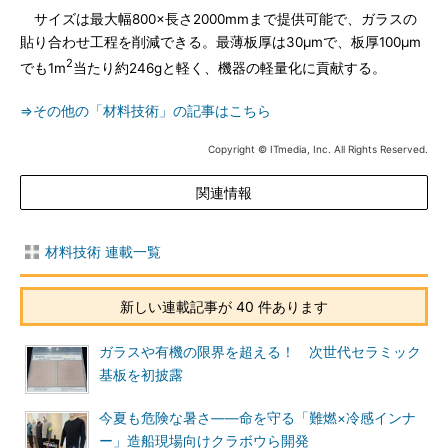
サイズは最大幅800×長さ2000mmまで提供可能で、ガラスの
貼り合わせ工程を削減できる。最薄板厚は30μmで、板厚100μm
2
でも1m
当たり約246gと軽く、機器の軽量化に貢献する。
⇒その他の「材料技術」の記事はこちら
Copyright © ITmedia, Inc. All Rights Reserved.
関連情報
材料技術 連載一覧
新しい連載記事が 40 件あります
ガラスや有機の限界を超える！ 次世代セラミック
基板を初披露
今夏も危険な暑さ――命を守る「難燃×冷感インナ
ー」造船現場向けクラボウら開発