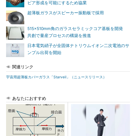
ビア形成を可能にするため協業
超薄板ガラスがスピーカー振動板で採用
515×510mm角のガラスセラミックコア基板を開発
共創で量産プロセスの構築を推進
日本電気硝子が全固体ナトリウムイオン二次電池のサ
ンプル出荷を開始
関連リンク
宇宙用超薄板カバーガラス「Starveil」（ニュースリリース）
あなたにおすすめ