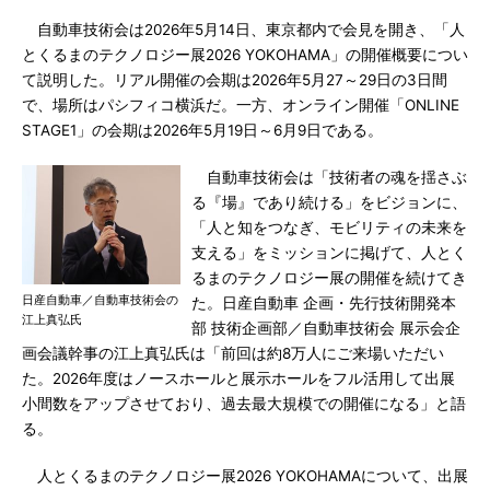
自動車技術会は2026年5月14日、東京都内で会見を開き、「人
とくるまのテクノロジー展2026 YOKOHAMA」の開催概要につい
て説明した。リアル開催の会期は2026年5月27～29日の3日間
で、場所はパシフィコ横浜だ。一方、オンライン開催「ONLINE
STAGE1」の会期は2026年5月19日～6月9日である。
自動車技術会は「技術者の魂を揺さぶ
る『場』であり続ける」をビジョンに、
「人と知をつなぎ、モビリティの未来を
支える」をミッションに掲げて、人とく
るまのテクノロジー展の開催を続けてき
日産自動車／自動車技術会の
た。日産自動車 企画・先行技術開発本
江上真弘氏
部 技術企画部／自動車技術会 展示会企
画会議幹事の江上真弘氏は「前回は約8万人にご来場いただい
た。2026年度はノースホールと展示ホールをフル活用して出展
小間数をアップさせており、過去最大規模での開催になる」と語
る。
人とくるまのテクノロジー展2026 YOKOHAMAについて、出展