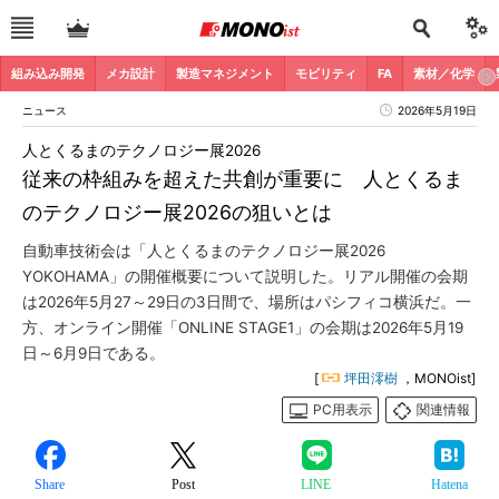
組み込み開発
メカ設計
製造マネジメント
モビリティ
FA
素材／化学
ニュース
2026年5月19日
人とくるまのテクノロジー展2026
従来の枠組みを超えた共創が重要に 人とくるま
のテクノロジー展2026の狙いとは
自動車技術会は「人とくるまのテクノロジー展2026
YOKOHAMA」の開催概要について説明した。リアル開催の会期
は2026年5月27～29日の3日間で、場所はパシフィコ横浜だ。一
方、オンライン開催「ONLINE STAGE1」の会期は2026年5月19
日～6月9日である。
[
坪田澪樹
，MONOist]
PC用表示
関連情報
Share
Post
LINE
Hatena