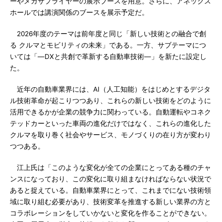
ーやメガサプライヤーの展示ブースを用意。さらに、アネックス
ホールでは講演関係のブースを展示予定だ。
2026年度のテーマは前年度と同じ「新しい技術との融合で創
る クルマとモビリティの未来」である。一方、サブテーマにつ
いては「―DXと共創で革新する自動車技術―」を新たに設定し
た。
近年の自動車業界には、AI（人工知能）をはじめとするデジタ
ル技術革命が起こりつつあり、これらの新しい技術をどのように
活用できるかが企業の競争力に関わっている。自動運転やコネク
テッドカーといった車両の進化だけではなく、これらの進化した
クルマを取り巻く社会やサービス、モノづくりの在り方が変わり
つつある。
江上氏は「このような変化が全ての企業にとってある種のチャ
ンスになっており、この変化に取り組まなければならない状況で
あると捉えている。自動車業界にとって、これまでにない技術領
域に取り組む必要があり、技術変革を推進する新しい業界の方と
コラボレーションをしていかないと変化を作ることができない。