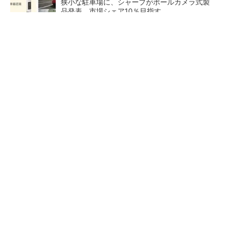
狭小な駐車場に、シャープがポールカメラ式製
品発表 市場シェア10％目指す
ルネサスが高崎工場を閉鎖へ、かつてはSiCデ
バイス生産の計画も
なぜ熊本に半導体産業が集まるのか――地震で
工場稼働停止相次ぐ
量産プロセスで、完璧な量産
ソニーグループがタムロン買