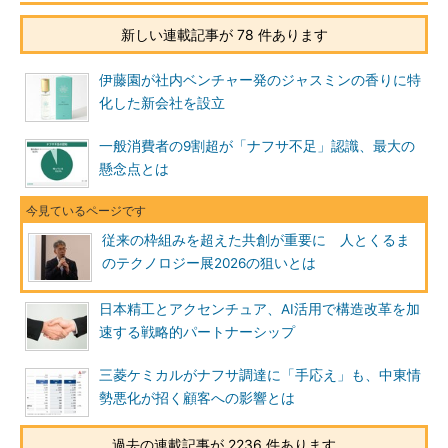
新しい連載記事が 78 件あります
伊藤園が社内ベンチャー発のジャスミンの香りに特
化した新会社を設立
一般消費者の9割超が「ナフサ不足」認識、最大の
懸念点とは
従来の枠組みを超えた共創が重要に 人とくるま
のテクノロジー展2026の狙いとは
日本精工とアクセンチュア、AI活用で構造改革を加
速する戦略的パートナーシップ
三菱ケミカルがナフサ調達に「手応え」も、中東情
勢悪化が招く顧客への影響とは
過去の連載記事が 2236 件あります