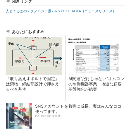
関連リンク
人とくるまのテクノロジー展2026 YOKOHAMA（ニュースリリース）
あなたにおすすめ
「取りあえずボルトで固定」
AI関連“だけじゃない”オムロン
は禁物 締結部設計で押さえ
の制御機器事業、地道な顧客
るべき基本
基盤強化が結実
SNSアカウントを着実に成長。実はみんなココ
使ってます。
PR(Dreaw合同会社)