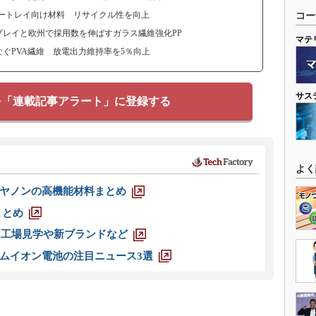
ートレイ向け材料 リサイクル性を向上
コー
レイと欧州で採用数を伸ばすガラス繊維強化PP
マテ
ぐPVA繊維 放電出力維持率を5％向上
サス
を「連載記事アラート」に登録する
よく
ヤノンの高機能材料まとめ
まとめ
選 工場見学や新ブランドなど
ムイオン電池の注目ニュース3選