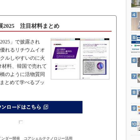
3Dプリンタ
産業オープンネット展
デジタルツインとCAE
S＆OP
2025 注目材料まとめ
インダストリー4.0
イノベーション
025」で披露され
優れるリチウムイオ
製造業ビッグデータ
クルしやすいのに火
メイドインジャパン
け材料、韓国で売れて
植物工場
橋のように活物質同
知財マネジメント
をまとめて学べるブッ
海外生産
グローバル設計・開発
制御セキュリティ
新型コロナへの対応
ンダー開発 コアシェルテクノロジー活用