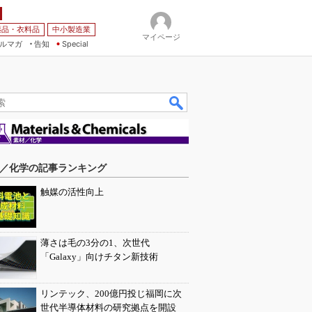
薬品・衣料品
中小製造業
マイページ
ルマガ
告知
Special
／化学の記事ランキング
触媒の活性向上
薄さは毛の3分の1、次世代
「Galaxy」向けチタン新技術
リンテック、200億円投じ福岡に次
世代半導体材料の研究拠点を開設