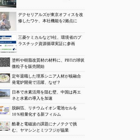
デクセリアルズが東京オフィスを改
修したワケ、本社機能を2拠点に
三菱ケミカルなど9社、環境省のプ
ラスチック資源循環実証に参画
塗料や樹脂改質材の材料に、PBTの球状
微粒子を販売開始
定年退職した理系シニア人材が核融合
発電炉開発で活躍、なぜ？
日本で水素活用を阻む壁、中国は再エ
ネと水素の導入を加速
脱銅箔、リチウムイオン電池セルを
10％軽量化する新フィルム
酷暑と電磁波の課題にナノテクで挑
む、ヤマシンとミツフジが協業