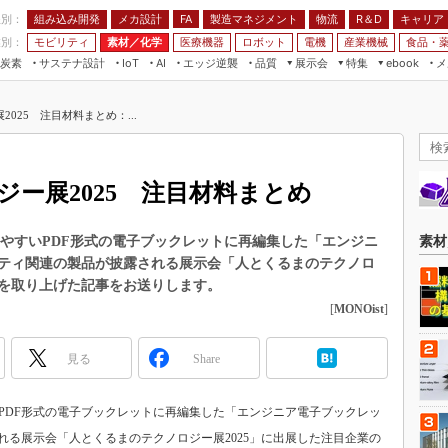
程別：
組み込み開発
メカ設計
製造マネジメント
物流
R＆D
キャリア
FA
業別：
モビリティ
素材／化学
医療機器
ロボット
電機
産業機械
食品・
炭素
サステナ設計
エッジ逆襲
品質
展示会
特集
メ
IoT
AI
ebook
伝承
組み込み開発
CEATEC
読者調査まとめ
編集後記
025 注目材料まとめ：...
JIMTOF
保全
メカ設計
つながるクルマ
組込み/エッジ コンピューティング
ス
 AI
製造マネジメント
5G
展＆IoT/5Gソリューション展
VR／AR
FA
ー展2025 注目材料まとめ
IIFES
モビリティ
フィールドサービス
国際ロボット展
素材／化学
FPGA
読みやすいPDF形式の電子ブックレットに再編集した「エンジニ
素材
ジャパンモビリティショー
ティ関連の製品が披露される展示会「人とくるまのテクノロ
組み込み画像技術
TECHNO-FRONTIER
料を取り上げた記事をお送りします。
組み込みモデリング
[
MONOist
]
人テク展
Windows Embedded
スマート工場EXPO
見る
Share
車載ソフト開発
EdgeTech+
ISO26262
日本ものづくりワールド
すいPDF形式の電子ブックレットに再編集した「エンジニア電子ブックレッ
無償設計ツール
AUTOMOTIVE WORLD
る展示会「人とくるまのテクノロジー展2025」に出展した注目企業の