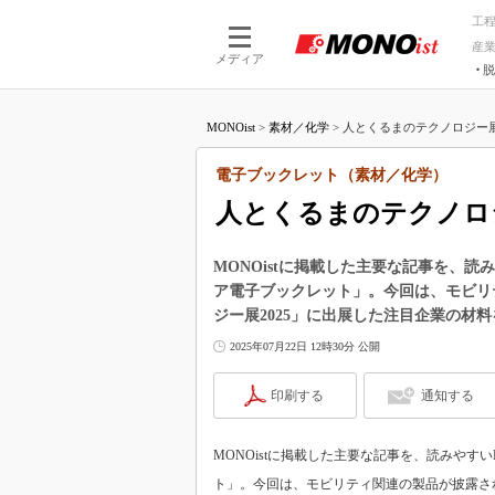
工
産
メディア
脱
つながる技術
AI×技術
MONOist
>
素材／化学
>
人とくるまのテクノロジー展2
つながる工場
AI×設備
つながるサービ
Physical
電子ブックレット（素材／化学）
人とくるまのテクノロジ
MONOistに掲載した主要な記事を、
ア電子ブックレット」。今回は、モビリ
ジー展2025」に出展した注目企業の材
2025年07月22日 12時30分 公開
印刷する
通知する
MONOistに掲載した主要な記事を、読みや
ト」。今回は、モビリティ関連の製品が披露され