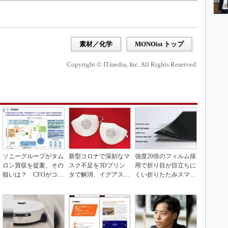
素材／化学
MONOist トップ
Copyright © ITmedia, Inc. All Rights Reserved.
ソニーグループがタム
新型コロナで深刻なマ
強度20倍のフィルム採
ロン買収を提案、その
スク不足を3Dプリン
用で折り目が目立ちに
狙いは？ CFOがコメ
タで解消、イグアスが
くい折りたたみスマホ
ント
3Dマスクを開発
の新技術