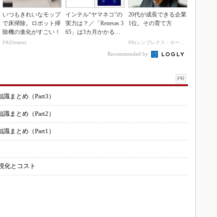
いつもきれいなモップ
インテル“ヤマネコ”の
20代が成長できる企業
で床掃除。ロボット掃
実力は？／「Renesas 3
1位。その育て方
除機の進化がすごい！
65」は3カ月かかる作
業が1...
PR(Dreame)
PR(シンプレクス・ホールディングス)
Recommended by
PR
まとめ（Part3）
まとめ（Part2）
まとめ（Part1）
可視化とコスト