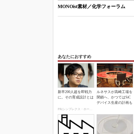
MONOist素材／化学フォーラム
あなたにおすすめ
新卒200人超を即戦力
ルネサスが高崎工場を
に。その育成設計とは
閉鎖へ、かつてはSiC
デバイス生産の計画も
PR(シンプレクス・ホールディングス)