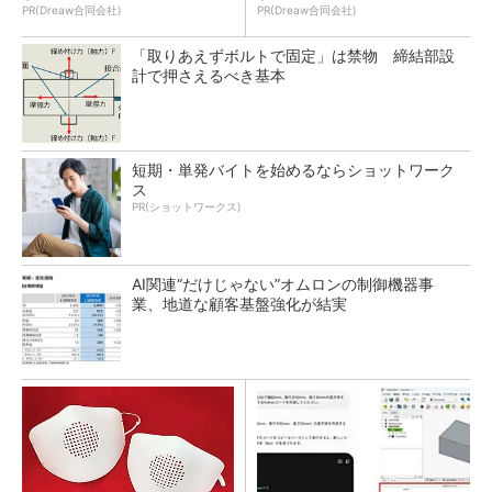
PR(Dreaw合同会社)
PR(Dreaw合同会社)
「取りあえずボルトで固定」は禁物 締結部設
計で押さえるべき基本
短期・単発バイトを始めるならショットワーク
ス
PR(ショットワークス)
AI関連“だけじゃない”オムロンの制御機器事
業、地道な顧客基盤強化が結実