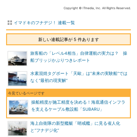
Copyright © ITmedia, Inc. All Rights Reserved.
イマドキのフナデジ！ 連載一覧
新しい連載記事が 5 件あります
旅客船の「レベル4相当」自律運航の実力は？ 操
船ブリッジかぶりつきレポート
水素混焼タグボート「天歐」は“未来の実験船”では
なく“最初の現実解”
操船精度が施工精度を決める！海底通信インフラ
を支えるケーブル敷設船「SUBARU」
海上自衛隊の新型艦艇「哨戒艦」に見る省人化
と“フナデジ化”