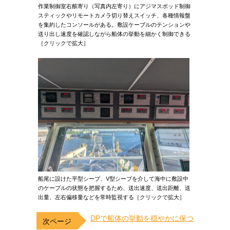
作業制御室右舷寄り（写真内左寄り）にアジマスポッド制御
スティックやリモートカメラ切り替えスイッチ、各種情報盤
を集約したコンソールがある。敷設ケーブルのテンションや
送り出し速度を確認しながら船体の挙動を細かく制御できる
［クリックで拡大］
船尾に設けた平型シーブ、V型シーブを介して海中に敷設中
のケーブルの状態を把握するため、送出速度、送出距離、送
出量、左右偏移量などを常時監視する［クリックで拡大］
DPで船体の挙動を穏やかに保つ