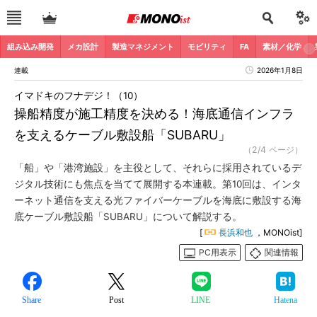
組み込み開発
メカ設計
製造マネジメント
モビリティ
FA
素材／化学
連載
2026年1月8日
イマドキのフナデジ！（10）
操船精度が施工精度を決める！海底通信インフラ
を支えるケーブル敷設船「SUBARU」
（2/4 ページ）
「船」や「港湾施設」を主役として、それらに採用されているデ
ジタル技術にも焦点を当てて展開する本連載。第10回は、インタ
ーネット通信を支える光ファイバーケーブルを海底に敷設する海
底ケーブル敷設船「SUBARU」について解説する。
[
長浜和也
，MONOist]
PC用表示
関連情報
Share
Post
LINE
Hatena