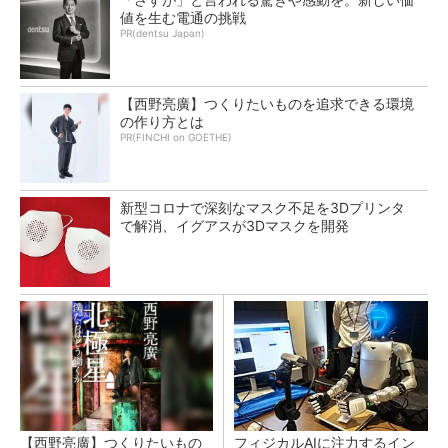
値を生む電通の挑戦
PR(dentsu Japan)
【西野亮廣】つくりたいものを追求できる環境
の作り方とは
PR(FINCHI on GOETHE)
新型コロナで深刻なマスク不足を3Dプリンタ
で解消、イグアスが3Dマスクを開発
【西野亮廣】つくりたいもの
フィジカルAIに注力するイン