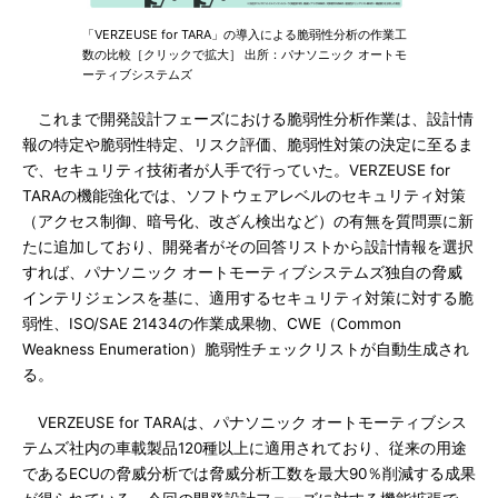
「VERZEUSE for TARA」の導入による脆弱性分析の作業工
数の比較［クリックで拡大］ 出所：パナソニック オートモ
ーティブシステムズ
これまで開発設計フェーズにおける脆弱性分析作業は、設計情
報の特定や脆弱性特定、リスク評価、脆弱性対策の決定に至るま
で、セキュリティ技術者が人手で行っていた。VERZEUSE for
TARAの機能強化では、ソフトウェアレベルのセキュリティ対策
（アクセス制御、暗号化、改ざん検出など）の有無を質問票に新
たに追加しており、開発者がその回答リストから設計情報を選択
すれば、パナソニック オートモーティブシステムズ独自の脅威
インテリジェンスを基に、適用するセキュリティ対策に対する脆
弱性、ISO/SAE 21434の作業成果物、CWE（Common
Weakness Enumeration）脆弱性チェックリストが自動生成され
る。
VERZEUSE for TARAは、パナソニック オートモーティブシス
テムズ社内の車載製品120種以上に適用されており、従来の用途
であるECUの脅威分析では脅威分析工数を最大90％削減する成果