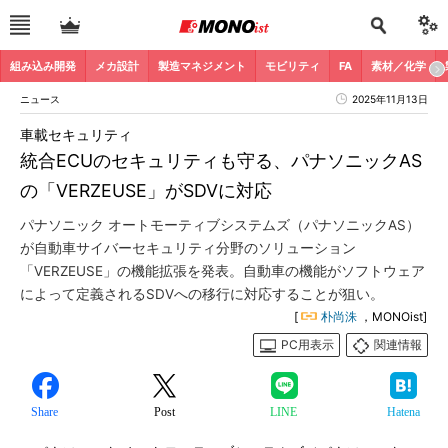
組み込み開発
メカ設計
製造マネジメント
モビリティ
FA
素材／化学
ニュース
2025年11月13日
車載セキュリティ
統合ECUのセキュリティも守る、パナソニックAS
の「VERZEUSE」がSDVに対応
パナソニック オートモーティブシステムズ（パナソニックAS）
が自動車サイバーセキュリティ分野のソリューション
「VERZEUSE」の機能拡張を発表。自動車の機能がソフトウェア
によって定義されるSDVへの移行に対応することが狙い。
[
朴尚洙
，MONOist]
PC用表示
関連情報
Share
Post
LINE
Hatena