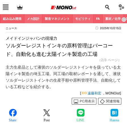
組み込み開発
メカ設計
製造マネジメント
モビリティ
FA
素材／化学
ニュース
2025年10月15日
メイドインジャパンの現場力
ソルダーレジストインキの原料管理はバーコー
ド、自動化も進む太陽インキ製造の工場
（2/3 ページ）
主力生産品として液状のソルダーレジストインキを扱っている太
陽インキ製造の埼玉工場。同工場の取材レポートを通して、液状
ソルダーレジストインキの生産手順や原料管理手法、自動化して
いる工程などを紹介する。
[
遠藤和宏
，MONOist]
PC用表示
関連情報
Share
Post
LINE
Hatena