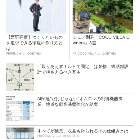
【西野亮廣】つくりたいもの
シェア別荘「COCO VILLA O
を追求できる環境の作り方と
wners」3選
は
PR(FINCHI on GOETHE)
PR(COCO VILLA on GOETHE)
「取りあえずボルトで固定」は禁物 締結部設
計で押さえるべき基本
AI関連“だけじゃない”オムロンの制御機器事
業、地道な顧客基盤強化が結実
すべてが絶景、収益も得られるその仕組みとは
PR(COCO VILLA on GOETHE)