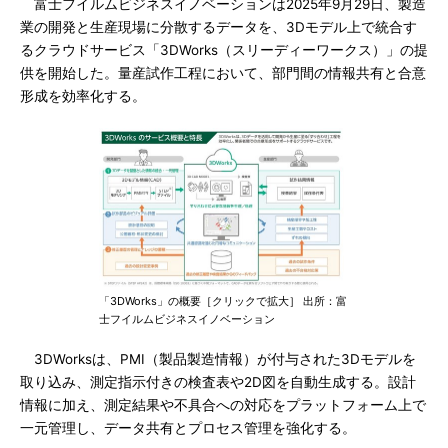
富士フイルムビジネスイノベーションは2025年9月29日、製造
業の開発と生産現場に分散するデータを、3Dモデル上で統合す
るクラウドサービス「3DWorks（スリーディーワークス）」の提
供を開始した。量産試作工程において、部門間の情報共有と合意
形成を効率化する。
「3DWorks」の概要［クリックで拡大］ 出所：富
士フイルムビジネスイノベーション
3DWorksは、PMI（製品製造情報）が付与された3Dモデルを
取り込み、測定指示付きの検査表や2D図を自動生成する。設計
情報に加え、測定結果や不具合への対応をプラットフォーム上で
一元管理し、データ共有とプロセス管理を強化する。