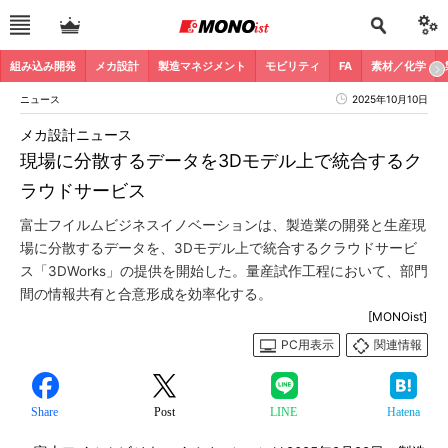
組み込み開発
メカ設計
製造マネジメント
モビリティ
FA
素材／化学
ニュース
2025年10月10日
メカ設計ニュース
現場に分散するデータを3Dモデル上で統合するク
ラウドサービス
富士フイルムビジネスイノベーションは、製造業の開発と生産現
場に分散するデータを、3Dモデル上で統合するクラウドサービ
ス「3DWorks」の提供を開始した。量産試作工程において、部門
間の情報共有と合意形成を効率化する。
[MONOist]
PC用表示
関連情報
Share
Post
LINE
Hatena