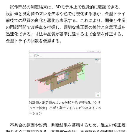
試作部品の測定結果は、3Dモデル上で視覚的に確認できる。
設計値と測定値のズレを矢印や色で可視化するほか、金型トライ
前後での品質の良化と悪化も表示する。これにより、開発と生産
の両部門間で改善点を把握し、適切な修正案の検討と合意形成を
迅速化できる。寸法や品質が基準に達するまで金型を修正する、
金型トライの回数を低減する。
設計値と測定値のズレを矢印と色で可視化［クリ
ックで拡大］ 出所：富士フイルムビジネスイノベ
ーション
不具合の原因や対策、判断結果を蓄積するため、過去の修正履
歴をすぐに確認できる。蓄積データは、再発防止や類似部品の試