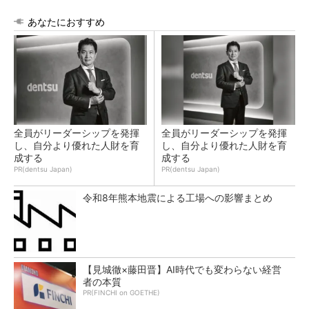
あなたにおすすめ
全員がリーダーシップを発揮
全員がリーダーシップを発揮
し、自分より優れた人財を育
し、自分より優れた人財を育
成する
成する
PR(dentsu Japan)
PR(dentsu Japan)
令和8年熊本地震による工場への影響まとめ
【見城徹×藤田晋】AI時代でも変わらない経営
者の本質
PR(FINCHI on GOETHE)