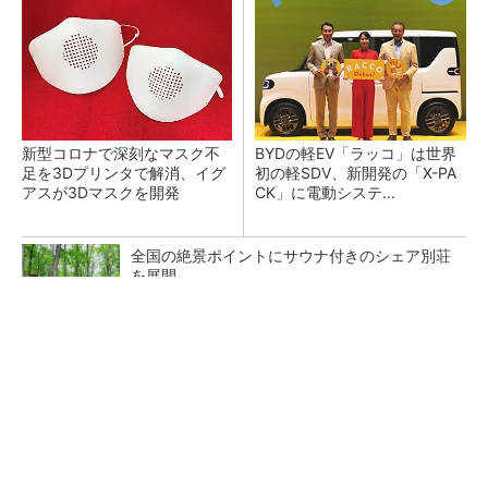
新型コロナで深刻なマスク不
BYDの軽EV「ラッコ」は世界
足を3Dプリンタで解消、イグ
初の軽SDV、新開発の「X-PA
アスが3Dマスクを開発
CK」に電動システ...
全国の絶景ポイントにサウナ付きのシェア別荘
を展開
PR(COCO VILLA on GOETHE)
ペロブスカイト太陽電池の量産に有効なイン
ク、従来比で1.5倍の性能向上
【レベル14】生成AIを味方に、3D CADを使い