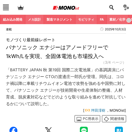
組み込み開発
メカ設計
製造マネジメント
モビリティ
FA
素材／化学
連載
2025年10月3日
モノづくり最前線レポート
パナソニック エナジーはアノードフリーで
1kWh/Lを実現、全固体電池も市場投入へ
（3/4 ページ）
「BATTERY JAPAN 秋 第19回 国際二次電池展」の基調講演にパ
ナソニック エナジー CTOの渡邊庄一郎氏が登壇。同氏は、コロ
ナ禍以降に車載リチウムイオン電池で攻勢を強める中国勢に対し
て、パナソニック エナジーが技術開発や生産体制の整備、人材
育成、脱炭素対応などでどのような取り組みを進めて対抗してい
るかについて説明した。
[
坪田澪樹
，MONOist]
PC用表示
関連情報