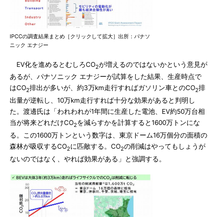
IPCCの調査結果まとめ［クリックして拡大］出所：パナソ
ニック エナジー
EV化を進めるとむしろCO
が増えるのではないかという意見が
2
あるが、パナソニック エナジーが試算をした結果、生産時点で
はCO
排出が多いが、約3万km走行すればガソリン車とのCO
排
2
2
出量が逆転し、10万km走行すれば十分な効果があると判明し
た。渡邊氏は「われわれが1年間に生産した電池、EV約50万台相
当が将来どれだけCO
を減らすかを計算すると1600万トンにな
2
る。この1600万トンという数字は、東京ドーム16万個分の面積の
森林が吸収するCO
に匹敵する。CO
の削減はやってもしょうが
2
2
ないのではなく、やれば効果がある」と強調する。