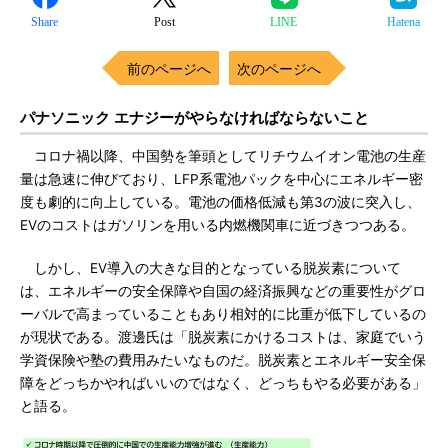
Share
Post
LINE
Hatena
前のページへ
次のページへ
パナソニック エナジーがやらなければならないこと
コロナ禍以降、中国勢を筆頭としてリチウムイオン電池の生産
量は急速に伸びており、LFP系電池パックを中心にエネルギー密
度も劇的に向上している。電池の価格低減も第3の波に突入し、
EVのコストはガソリンを用いる内燃機関車に近づきつつある。
しかし、EV導入の大きな目的となっている脱炭素について
は、エネルギーの安全保障や自国の経済振興などの重要性がグロ
ーバルで高まっていることもあり相対的に比重が低下しているの
が現状である。渡邊氏は「脱炭素にかけるコストは、家庭でいう
学資保険や塾の費用みたいなものだ。脱炭素とエネルギー安全保
障をどっちかやればいいのではなく、どっちもやる必要がある」
と語る。