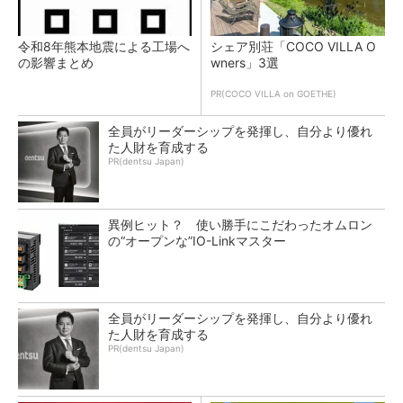
令和8年熊本地震による工場へ
シェア別荘「COCO VILLA O
の影響まとめ
wners」3選
PR(COCO VILLA on GOETHE)
全員がリーダーシップを発揮し、自分より優れ
た人財を育成する
PR(dentsu Japan)
異例ヒット？ 使い勝手にこだわったオムロン
の“オープンな”IO-Linkマスター
全員がリーダーシップを発揮し、自分より優れ
た人財を育成する
PR(dentsu Japan)