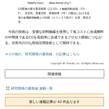
CO変換の最大電流密度（|J| CO）と触媒回転頻度（TO
F）、安定性、質量活性、変換効率（FE）の観点における従
来の金属錯体触媒との比較［クリックで拡大］ 出所：東北大
学
今回の技術は、安価な顔料触媒を使用して低コストに合成燃料
の中間体であるCOを高効率に合成できるプロセス開発につなが
る。次世代のCO
有効活用技術として期待できる。
2
⇒その他の「研究開発の最前線」の記事はこちら
Copyright © ITmedia, Inc. All Rights Reserved.
関連情報
研究開発の最前線 連載一覧
新しい連載記事が 43 件あります