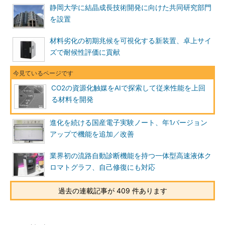
静岡大学に結晶成長技術開発に向けた共同研究部門
を設置
材料劣化の初期兆候を可視化する新装置、卓上サイ
ズで耐候性評価に貢献
CO2の資源化触媒をAIで探索して従来性能を上回
る材料を開発
進化を続ける国産電子実験ノート、年1バージョン
アップで機能を追加／改善
業界初の流路自動診断機能を持つ一体型高速液体ク
ロマトグラフ、自己修復にも対応
過去の連載記事が 409 件あります