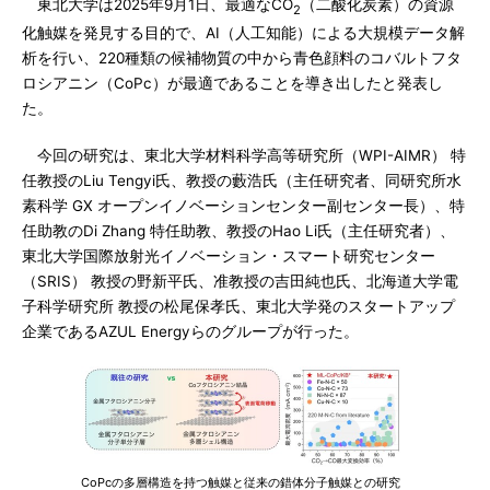
東北大学は2025年9月1日、最適なCO
（二酸化炭素）の資源
2
化触媒を発見する目的で、AI（人工知能）による大規模データ解
析を行い、220種類の候補物質の中から青色顔料のコバルトフタ
ロシアニン（CoPc）が最適であることを導き出したと発表し
た。
今回の研究は、東北大学材料科学高等研究所（WPI-AIMR） 特
任教授のLiu Tengyi氏、教授の藪浩氏（主任研究者、同研究所水
素科学 GX オープンイノベーションセンター副センター長）、特
任助教のDi Zhang 特任助教、教授のHao Li氏（主任研究者）、
東北大学国際放射光イノベーション・スマート研究センター
（SRIS） 教授の野新平氏、准教授の吉田純也氏、北海道大学電
子科学研究所 教授の松尾保孝氏、東北大学発のスタートアップ
企業であるAZUL Energyらのグループが行った。
CoPcの多層構造を持つ触媒と従来の錯体分子触媒との研究