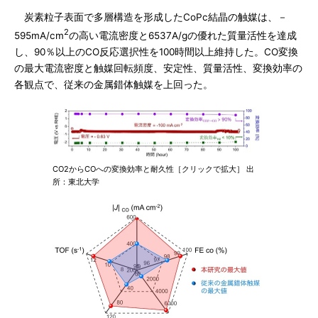
炭素粒子表面で多層構造を形成したCoPc結晶の触媒は、－
2
595mA/cm
の高い電流密度と6537A/gの優れた質量活性を達成
し、90％以上のCO反応選択性を100時間以上維持した。CO変換
の最大電流密度と触媒回転頻度、安定性、質量活性、変換効率の
各観点で、従来の金属錯体触媒を上回った。
CO2からCOへの変換効率と耐久性［クリックで拡大］ 出
所：東北大学