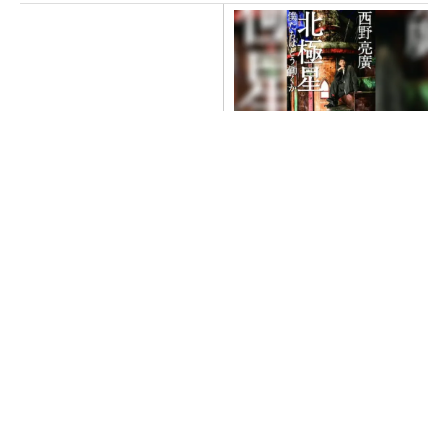
触媒の活性向上
【西野亮廣】ビジネス書最新
刊『北極星 僕たちはどう働
くか』
PR(FINCHI on GOETHE)
全員がリーダーシップを発揮し、自分より優れ
た人財を育成する
PR(dentsu Japan)
ペロブスカイト太陽電池の量産に有効なイン
ク、従来比で1.5倍の性能向上