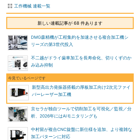
工作機械 連載一覧
新しい連載記事が 68 件あります
DMG森精機が工程集約を加速させる複合加工機シ
リーズの第3世代投入
不二越がドライ歯車加工を長寿命化、切りくずのか
み込み抑制
新型高出力発振器搭載の厚板加工向け2次元ファイ
バーレーザー加工機
京セラが独自ツールで切削加工を可視化／監視／分
析、2026年にはAIモニタリングも
中村留が複合CNC旋盤に新仕様を追加、より複雑な
加工パターンに対応