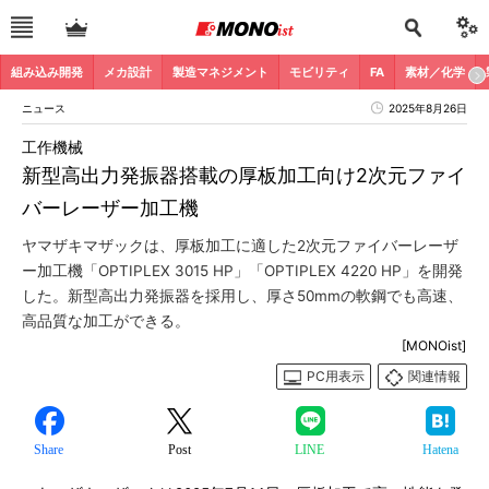
組み込み開発
メカ設計
製造マネジメント
モビリティ
FA
素材／化学
ニュース
2025年8月26日
工作機械
新型高出力発振器搭載の厚板加工向け2次元ファイ
バーレーザー加工機
ヤマザキマザックは、厚板加工に適した2次元ファイバーレーザ
ー加工機「OPTIPLEX 3015 HP」「OPTIPLEX 4220 HP」を開発
した。新型高出力発振器を採用し、厚さ50mmの軟鋼でも高速、
高品質な加工ができる。
[MONOist]
PC用表示
関連情報
Share
Post
LINE
Hatena