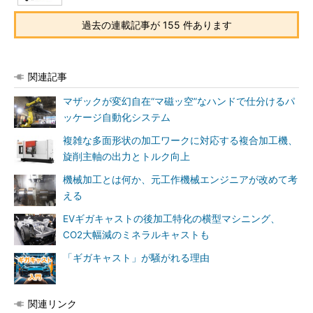
過去の連載記事が 155 件あります
関連記事
マザックが変幻自在“マ磁ッ空”なハンドで仕分けるパ
ッケージ自動化システム
複雑な多面形状の加工ワークに対応する複合加工機、
旋削主軸の出力とトルク向上
機械加工とは何か、元工作機械エンジニアが改めて考
える
EVギガキャストの後加工特化の横型マシニング、
CO2大幅減のミネラルキャストも
「ギガキャスト」が騒がれる理由
関連リンク