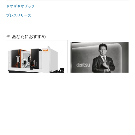
ヤマザキマザック
プレスリリース
あなたにおすすめ
マザックが最大加工径910mm
全員がリーダーシップを発揮
のCNC旋盤、大径および長尺
し、自分より優れた人財を育
ワーク向け
成する
PR(dentsu Japan)
【西野亮廣】つくりたいものを追求できる環境
の作り方とは
PR(FINCHI on GOETHE)