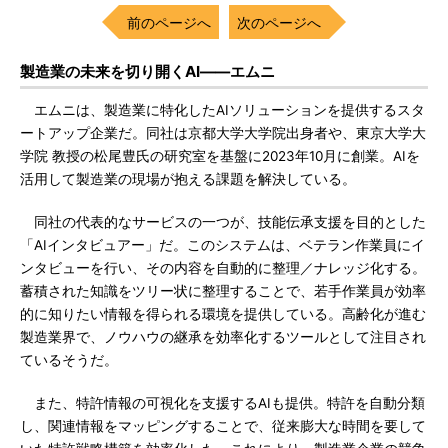
前のページへ
次のページへ
製造業の未来を切り開くAI――エムニ
エムニは、製造業に特化したAIソリューションを提供するスタ
ートアップ企業だ。同社は京都大学大学院出身者や、東京大学大
学院 教授の松尾豊氏の研究室を基盤に2023年10月に創業。AIを
活用して製造業の現場が抱える課題を解決している。
同社の代表的なサービスの一つが、技能伝承支援を目的とした
「AIインタビュアー」だ。このシステムは、ベテラン作業員にイ
ンタビューを行い、その内容を自動的に整理／ナレッジ化する。
蓄積された知識をツリー状に整理することで、若手作業員が効率
的に知りたい情報を得られる環境を提供している。高齢化が進む
製造業界で、ノウハウの継承を効率化するツールとして注目され
ているそうだ。
また、特許情報の可視化を支援するAIも提供。特許を自動分類
し、関連情報をマッピングすることで、従来膨大な時間を要して