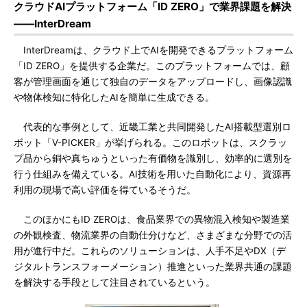
クラウドAIプラットフォーム「ID ZERO」で業界課題を解決
――InterDream
InterDreamは、クラウド上でAIを開発できるプラットフォーム
「ID ZERO」を提供する企業だ。このプラットフォームでは、顧
客が管理画面を通じて独自のデータをアップロードし、画像認識
や物体検知に特化したAIを簡単に生成できる。
代表的な事例として、近畿工業と共同開発したAI搭載型選別ロ
ボット「V-PICKER」が挙げられる。このロボットは、スクラッ
プ品から銅や真ちゅうといった有価物を識別し、効率的に選別を
行う仕組みを備えている。AI技術を用いた自動化により、資源再
利用の現場で高い評価を得ているそうだ。
このほかにもID ZEROは、食品業界での異物混入検知や製造業
の外観検査、物流業界の自動仕分けなど、さまざまな分野での活
用が進行中だ。これらのソリューションは、人手不足やDX（デ
ジタルトランスフォーメーション）推進といった業界共通の課題
を解決する手段として注目されているという。