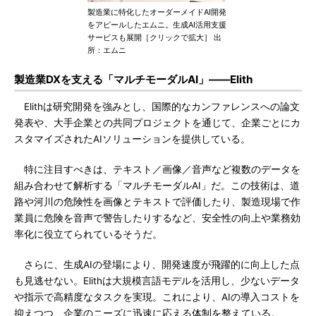
製造業に特化したオーダーメイドAI開発
をアピールしたエムニ。生成AI活用支援
サービスも展開［クリックで拡大］ 出
所：エムニ
製造業DXを支える「マルチモーダルAI」――Elith
Elithは研究開発を強みとし、国際的なカンファレンスへの論文
発表や、大手企業との共同プロジェクトを通じて、企業ごとにカ
スタマイズされたAIソリューションを提供している。
特に注目すべきは、テキスト／画像／音声など複数のデータを
組み合わせて解析する「マルチモーダルAI」だ。この技術は、道
路や河川の危険性を画像とテキストで評価したり、製造現場で作
業員に危険を音声で警告したりするなど、安全性の向上や業務効
率化に役立てられているそうだ。
さらに、生成AIの登場により、開発速度が飛躍的に向上した点
も見逃せない。Elithは大規模言語モデルを活用し、少ないデータ
や指示で高精度なタスクを実現。これにより、AIの導入コストを
抑えつつ、企業のニーズに迅速に応える体制を整えている。