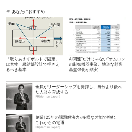
あなたにおすすめ
「取りあえずボルトで固定」
AI関連“だけじゃない”オムロン
は禁物 締結部設計で押さえ
の制御機器事業、地道な顧客
るべき基本
基盤強化が結実
全員がリーダーシップを発揮し、自分より優れ
た人財を育成する
PR(dentsu Japan)
創業125年の課題解決力×多様な才能で挑む、
これからの電通
PR(dentsu Japan)