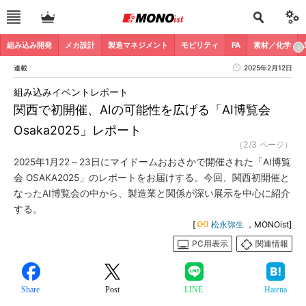
組み込み開発
メカ設計
製造マネジメント
モビリティ
FA
素材／化学
連載
2025年2月12日
組み込みイベントレポート
関西で初開催、AIの可能性を広げる「AI博覧会
Osaka2025」レポート
（2/3 ページ）
2025年1月22～23日にマイドームおおさかで開催された「AI博覧
会 OSAKA2025」のレポートをお届けする。今回、関西初開催と
なったAI博覧会の中から、製造業と関係が深い展示を中心に紹介
する。
[
松永弥生
，MONOist]
PC用表示
関連情報
Share
Post
LINE
Hatena