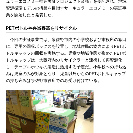
ュラーエコノミー推進実証プロジェクト業務」を委託され、地域
資源循環モデルの構築を目指すサーキュラーエコノミーの実証事
業を開始したと発表した。
PETボトルや弁当容器をリサイクル
今回の実証事業では、泉佐野市内の小学校および市役所の窓口
に、専用の回収ボックスを設置し、地域住民の協力によりPETボ
トルキャップの回収を実施する。児童や地域住民が集めたPETボ
トルキャップは、大阪府内のリサイクラーと連携して再資源化
し、テーブルホウキの製造に活用する予定だ。小学校への持ち込
みは児童のみが対象となり、児童以外からのPETボトルキャップ
の持ち込みは泉佐野市役所でのみ受け付けている。