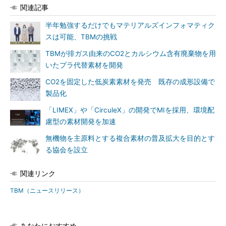
関連記事
半年勉強するだけでもマテリアルズインフォマティク
スは可能、TBMの挑戦
TBMが排ガス由来のCO2とカルシウム含有廃棄物を用
いたプラ代替素材を開発
CO2を固定した低炭素素材を発売 既存の成形設備で
製品化
「LIMEX」や「CirculeX」の開発でMIを採用、環境配
慮型の素材開発を加速
無機物を主原料とする複合素材の普及拡大を目的とす
る協会を設立
関連リンク
TBM（ニュースリリース）
あなたにおすすめ