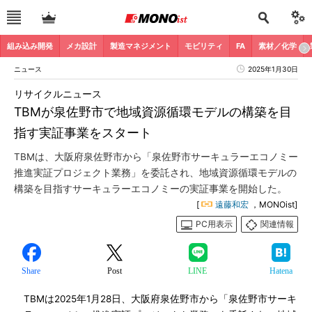
組み込み開発
メカ設計
製造マネジメント
モビリティ
FA
素材／化学
ニュース
2025年1月30日
リサイクルニュース
TBMが泉佐野市で地域資源循環モデルの構築を目
指す実証事業をスタート
TBMは、大阪府泉佐野市から「泉佐野市サーキュラーエコノミー
推進実証プロジェクト業務」を委託され、地域資源循環モデルの
構築を目指すサーキュラーエコノミーの実証事業を開始した。
[
遠藤和宏
，MONOist]
PC用表示
関連情報
Share
Post
LINE
Hatena
TBMは2025年1月28日、大阪府泉佐野市から「泉佐野市サーキ