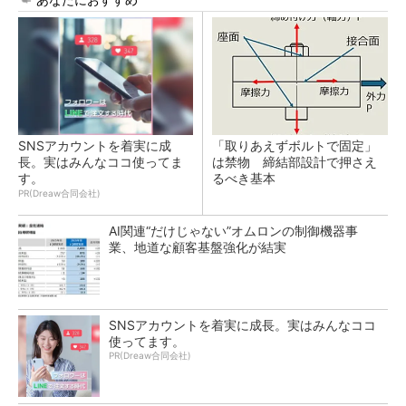
SNSアカウントを着実に成
「取りあえずボルトで固定」
長。実はみんなココ使ってま
は禁物 締結部設計で押さえ
す。
るべき基本
PR(Dreaw合同会社)
AI関連“だけじゃない”オムロンの制御機器事
業、地道な顧客基盤強化が結実
SNSアカウントを着実に成長。実はみんなココ
使ってます。
PR(Dreaw合同会社)