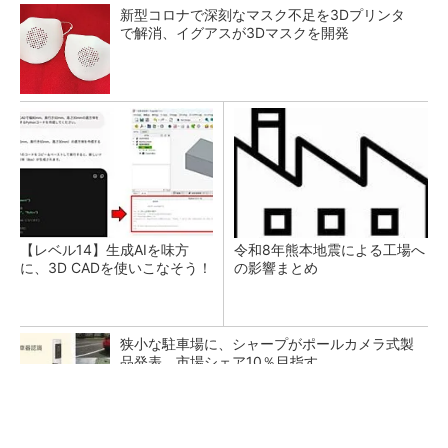
新型コロナで深刻なマスク不足を3Dプリンタ
で解消、イグアスが3Dマスクを開発
【レベル14】生成AIを味方
令和8年熊本地震による工場へ
に、3D CADを使いこなそう！
の影響まとめ
狭小な駐車場に、シャープがポールカメラ式製
品発表 市場シェア10％目指す
ルネサスが高崎工場を閉鎖へ、かつてはSiCデ