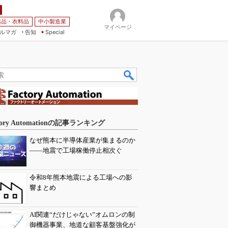
薬品・衣料品
中小製造業
マイページ
ルマガ
告知
Special
tory Automationの記事ランキング
なぜ熊本に半導体産業が集まるのか
――地震で工場稼働停止相次ぐ
令和8年熊本地震による工場への影
響まとめ
AI関連“だけじゃない”オムロンの制
御機器事業、地道な顧客基盤強化が