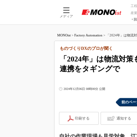
工
産
メディア
脱
つながる技術
AI×技術
MONOist
>
Factory Automation
>
「2024年」は物流
つながる工場
AI×設備
つながるサービ
Physical
ものづくりDXのプロが聞く
「2024年」は物流対
連携をタギングで
2024年12月06日 08時00分 公開
前のペー
印刷する
通知する
自社の作業現場も見学対象、江