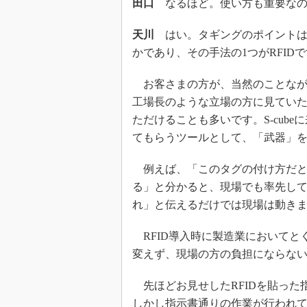
田口
なるほど。使い方も重要なの
天川
はい。タギングのポイントは
かであり、その手法の1つがRFID
お客さまの方が、当然のことなが
工場長のような立場の方に見てい
ただけることも多いです。S-cub
てもらうツールとして、「武器」
例えば、「このタグの付け方だと
る」と分かると、現場でも率先し
れ」と伝えるだけでは現場は動き
RFID導入時に製造業においてと
変えず、現場の方の負担にならな
先ほどお見せしたRFIDを貼った
しかし指示書通りの作業が行われ