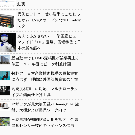
結実
異例ヒット？ 使い勝手にこだわっ
たオムロンの“オープンな”IO-Linkマ
スター
あえて歩かせない――準国産ヒュー
マノイド「D1」登場、現場稼働で日
本の勝ち筋へ
脱自動車でもDMG森精機が業績再上方
修正、2028年度にピーク利益計画
牧野フ、日本産業推進機構の買収提案
に応じず 理由に外国籍投資家の存在
高硬度材加工に対応、マルチローラタ
イプの鏡面仕上げ工具
マザックが最大加工径910mmのCNC旋
盤、大径および長尺ワーク向け
三菱電機が知的財産活用を拡大、金属
腐食センサー技術のライセンス供与