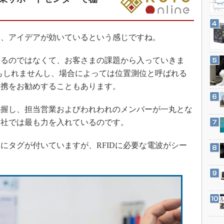
3Dプリンタ
産業オープンネット展
）
デジタルツインとCAE
S＆OP
、アイデアが効いているという感じですね。
インダストリー4.0
るのではなくて、お客さまの課題から入っていきま
イノベーション
かもしれませんし、場合によっては位置測位と呼ばれる
製造業ビッグデータ
連携をお勧めすることもあります。
メイドインジャパン
握し、担当営業およびわれわれのメンバーが一丸とな
植物工場
当社では最も力を入れているのです。
知財マネジメント
海外生産
タグが付いていますが、RFIDに必要な電波がシー
グローバル設計・開発
制御セキュリティ
新型コロナへの対応