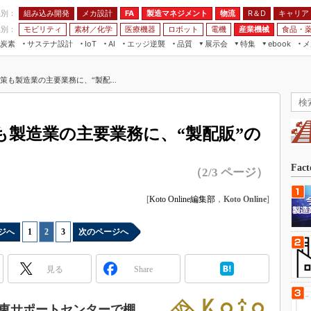
程別：
組み込み開発
メカ設計
製造マネジメント
物流
R＆D
キャリア
FA
業別：
モビリティ
素材／化学
医療機器
ロボット
電機
産業機械
食品・
炭素
サステナ設計
エッジ逆襲
品質
展示会
特集
メ
IoT
AI
ebook
伝承
組み込み開発
CEATEC
読者調査まとめ
編集後記
対策も製造業の主要業務に、“製配...
JIMTOF
保全
メカ設計
つながるクルマ
組込み/エッジ コンピューティング
ス
 AI
製造マネジメント
5G
展＆IoT/5Gソリューション展
VR／AR
FA
策も製造業の主要業務に、“製配販”の
IIFES
モビリティ
フィールドサービス
国際ロボット展
素材／化学
FPGA
Fac
（2/3 ページ）
ジャパンモビリティショー
組み込み画像技術
TECHNO-FRONTIER
[
Koto Online編集部
，
Koto Online
]
組み込みモデリング
人テク展
Windows Embedded
ジへ
1
|
2
|
3
次のページへ
スマート工場EXPO
車載ソフト開発
EdgeTech+
見る
Share
ISO26262
日本ものづくりワールド
無償設計ツール
AUTOMOTIVE WORLD
東サポートセンターで棚