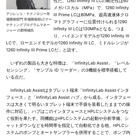
性だ。1260 Infinity III LCの耐圧性は60
メガパスカル（MPa）で、1260 Infinity
アジレント・テクノロジー市
III Prime LCは80MPa、超高速液体クロ
場開発部門 市場開発部LCマー
マトグラフィーに位置付けられる1290
ケティングプログラムマネー
Infinity III LCは130MPaとなる。つま
ジャー の郡明雄氏
り、ハイエンドモデルが1290 Infinity III
LCで、ローエンドモデルが1260 Infinity III LC、ミドルレンジが
1260 Infinity III Prime LCだ」と話す。
いずれの製品も大きな特徴は、「InfinityLab Assist」「レベル
センシング」「サンプル ID リーダー」の3機能を標準搭載して
いる点だ。
InfinityLab Assistはタブレット端末「InfinityLab Assistインタ
フェース」と「InfinityLab Assist ハブ」から成る。インタフェー
スは大きくて明るいタブレット端末で手袋を装着したままでの操
作に対応し、ハブはこのインタフェースとHPLCシステムをつな
ぐ役割を果たす。同機能はHPLCシステムの起動や分析準備、シ
ャットダウンなどを時間帯を指定して自動化できる他、HPLCシ
ステムのポンプとオートサンプラーを併用することで、ポンプ内