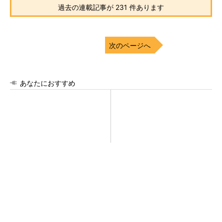
過去の連載記事が 231 件あります
次のページへ
あなたにおすすめ
「取りあえずボルトで固定」
AI関連“だけじゃない”オムロン
は禁物 締結部設計で押さえ
の制御機器事業、地道な顧客
るべき基本
基盤強化が結実
【見城徹×藤田晋】AI時代でも変わらない経営
者の本質