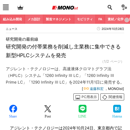
組み込み開発
メカ設計
製造マネジメント
モビリティ
FA
素材／化学
ニュース
2024年10月28日
研究開発の最前線
研究開発の付帯業務を削減し主業務に集中できる
新型HPLCシステムを発売
（1/2 ページ）
アジレント・テクノロジーは、高速液体クロマトグラフ法
（HPLC）システム「1260 Infinity III LC」「1260 Infinity III
Prime LC」「1290 Infinity III LC」を2024年11月1日に発売する。
[
遠藤和宏
，MONOist]
PC用表示
関連情報
Share
Post
LINE
Hatena
アジレント・テクノロジーは2024年10月24日、東京都内で記