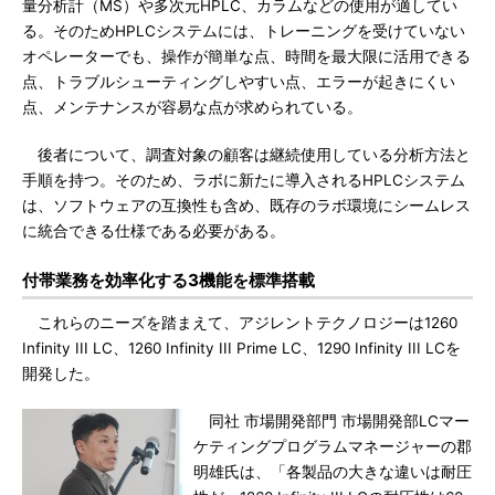
量分析計（MS）や多次元HPLC、カラムなどの使用が適してい
る。そのためHPLCシステムには、トレーニングを受けていない
オペレーターでも、操作が簡単な点、時間を最大限に活用できる
点、トラブルシューティングしやすい点、エラーが起きにくい
点、メンテナンスが容易な点が求められている。
後者について、調査対象の顧客は継続使用している分析方法と
手順を持つ。そのため、ラボに新たに導入されるHPLCシステム
は、ソフトウェアの互換性も含め、既存のラボ環境にシームレス
に統合できる仕様である必要がある。
付帯業務を効率化する3機能を標準搭載
これらのニーズを踏まえて、アジレントテクノロジーは1260
Infinity III LC、1260 Infinity III Prime LC、1290 Infinity III LCを
開発した。
同社 市場開発部門 市場開発部LCマー
ケティングプログラムマネージャーの郡
明雄氏は、「各製品の大きな違いは耐圧