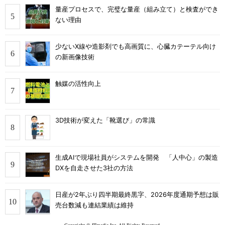
量産プロセスで、完璧な量産（組み立て）と検査ができ
ない理由
少ないX線や造影剤でも高画質に、心臓カテーテル向け
の新画像技術
触媒の活性向上
3D技術が変えた「靴選び」の常識
生成AIで現場社員がシステムを開発 「人中心」の製造
DXを自走させた3社の方法
日産が2年ぶり四半期最終黒字、2026年度通期予想は販
売台数減も連結業績は維持