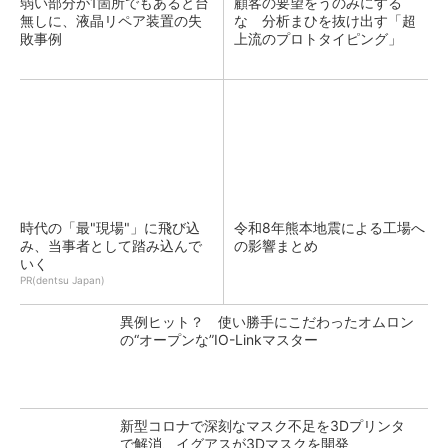
弱い部分が1箇所でもあると台
顧客の要望をうのみにする
無しに、液晶リペア装置の失
な 分析まひを抜け出す「超
敗事例
上流のプロトタイピング」
時代の「最"現場"」に飛び込
令和8年熊本地震による工場へ
み、当事者として踏み込んで
の影響まとめ
いく
PR(dentsu Japan)
異例ヒット？ 使い勝手にこだわったオムロン
の“オープンな”IO-Linkマスター
新型コロナで深刻なマスク不足を3Dプリンタ
で解消、イグアスが3Dマスクを開発