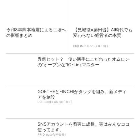
令和8年熊本地震による工場へ
【見城徹×藤田晋】AI時代でも
の影響まとめ
変わらない経営者の本質
PR(FINCHI on GOETHE)
異例ヒット？ 使い勝手にこだわったオムロン
の“オープンな”IO-Linkマスター
GOETHEとFINCHIがタッグを組み、新メディ
アを創設
PR(FINCHI on GOETHE)
SNSアカウントを着実に成長。実はみんなココ
使ってます。
PR(Dreaw合同会社)