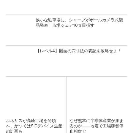
狭小な駐車場に、シャープがポールカメラ式製
品発表 市場シェア10％目指す
【レベル4】図面の穴寸法の表記を攻略せよ！
ルネサスが高崎工場を閉鎖
なぜ熊本に半導体産業が集ま
へ、かつてはSiCデバイス生産
るのか――地震で工場稼働停
の計画も
止相次ぐ