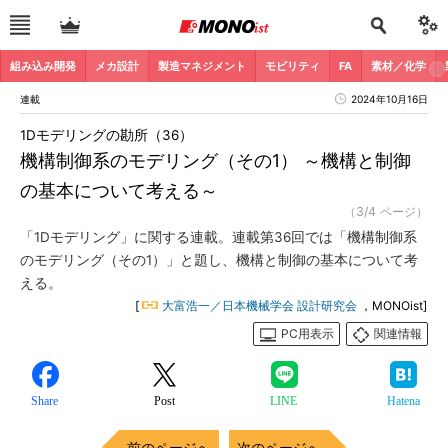
組み込み開発
メカ設計
製造マネジメント
モビリティ
FA
素材／化学
連載
2024年10月16日
1Dモデリングの勘所（36）
機構制御系のモデリング（その1） ～機構と制御
の基本について考える～
（3/4 ページ）
「1Dモデリング」に関する連載。連載第36回では「機構制御系
のモデリング（その1）」と題し、機構と制御の基本について考
える。
[
大富浩一／日本機械学会 設計研究会
，MONOist]
PC用表示
関連情報
Share
Post
LINE
Hatena
前のページへ
次のページへ