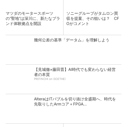
マツダのモータースポーツ
ソニーグループがタムロン買
の“聖地”は深川に、新たなブラ
収を提案、その狙いは？ CF
ンド体験拠点を開設
Oがコメント
幾何公差の基準「データム」を理解しよう
【見城徹×藤田晋】AI時代でも変わらない経営
者の本質
PR(FINCHI on GOETHE)
AlteraはITバブルを切り抜け全盛期へ、時代を
先取りしたArmコア＋FPGA...