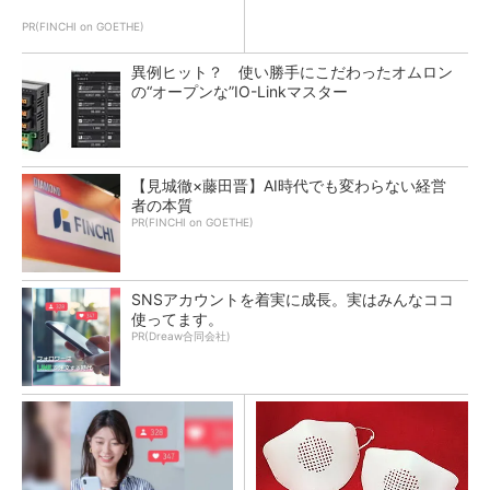
PR(FINCHI on GOETHE)
異例ヒット？ 使い勝手にこだわったオムロン
の“オープンな”IO-Linkマスター
【見城徹×藤田晋】AI時代でも変わらない経営
者の本質
PR(FINCHI on GOETHE)
SNSアカウントを着実に成長。実はみんなココ
使ってます。
PR(Dreaw合同会社)