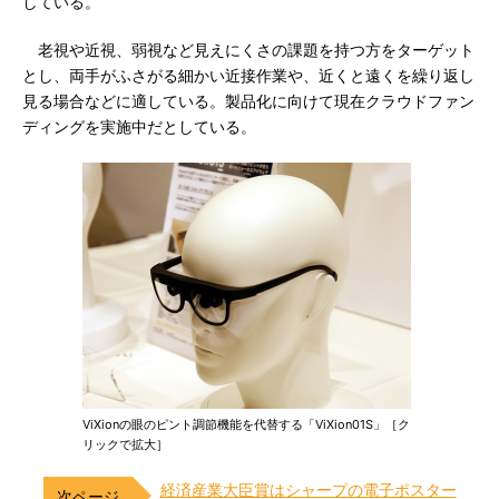
している。
老視や近視、弱視など見えにくさの課題を持つ方をターゲット
とし、両手がふさがる細かい近接作業や、近くと遠くを繰り返し
見る場合などに適している。製品化に向けて現在クラウドファン
ディングを実施中だとしている。
ViXionの眼のピント調節機能を代替する「ViXion01S」［ク
リックで拡大］
経済産業大臣賞はシャープの電子ポスター