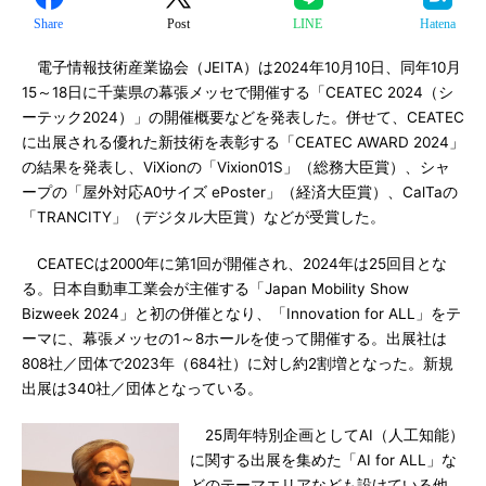
Share
Post
LINE
Hatena
電子情報技術産業協会（JEITA）は2024年10月10日、同年10月
15～18日に千葉県の幕張メッセで開催する「CEATEC 2024（シ
ーテック2024）」の開催概要などを発表した。併せて、CEATEC
に出展される優れた新技術を表彰する「CEATEC AWARD 2024」
の結果を発表し、ViXionの「Vixion01S」（総務大臣賞）、シャ
ープの「屋外対応A0サイズ ePoster」（経済大臣賞）、CalTaの
「TRANCITY」（デジタル大臣賞）などが受賞した。
CEATECは2000年に第1回が開催され、2024年は25回目とな
る。日本自動車工業会が主催する「Japan Mobility Show
Bizweek 2024」と初の併催となり、「Innovation for ALL」をテ
ーマに、幕張メッセの1～8ホールを使って開催する。出展社は
808社／団体で2023年（684社）に対し約2割増となった。新規
出展は340社／団体となっている。
25周年特別企画としてAI（人工知能）
に関する出展を集めた「AI for ALL」な
どのテーマエリアなども設けている他、