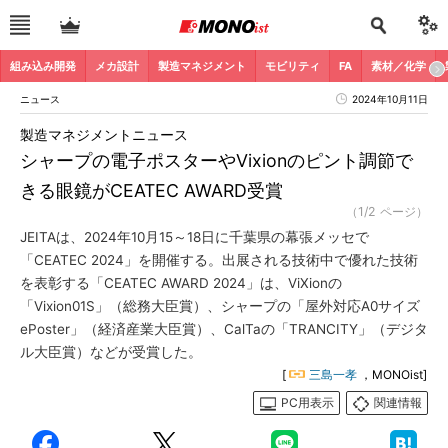
組み込み開発
メカ設計
製造マネジメント
モビリティ
FA
素材／化学
ニュース
2024年10月11日
製造マネジメントニュース
シャープの電子ポスターやVixionのピント調節で
きる眼鏡がCEATEC AWARD受賞
（1/2 ページ）
JEITAは、2024年10月15～18日に千葉県の幕張メッセで
「CEATEC 2024」を開催する。出展される技術中で優れた技術
を表彰する「CEATEC AWARD 2024」は、ViXionの
「Vixion01S」（総務大臣賞）、シャープの「屋外対応A0サイズ
ePoster」（経済産業大臣賞）、CalTaの「TRANCITY」（デジタ
ル大臣賞）などが受賞した。
[
三島一孝
，MONOist]
PC用表示
関連情報