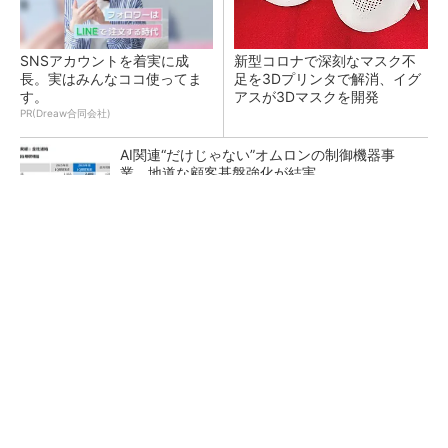
SNSアカウントを着実に成
新型コロナで深刻なマスク不
長。実はみんなココ使ってま
足を3Dプリンタで解消、イグ
す。
アスが3Dマスクを開発
PR(Dreaw合同会社)
AI関連“だけじゃない”オムロンの制御機器事
業、地道な顧客基盤強化が結実
【レベル14】生成AIを味方に、3D CADを使い
こなそう！
「取りあえずボルトで固定」は禁物 締結部設
計で押さえるべき基本