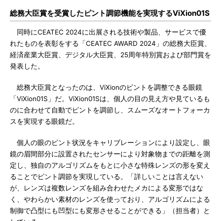
総務大臣賞を受賞したピント調節機能を実現するViXion01S
同時にCEATEC 2024に出展される技術や製品、サービスで優
れたものを表彰をする「CEATEC AWARD 2024」の総務大臣賞、
経済産業大臣賞、デジタル大臣賞、25周年特別賞および部門賞を
発表した。
総務大臣賞となったのは、ViXionのピントを調整できる眼鏡
「ViXion01S」だ。ViXion01Sは、個人の目の見え方や見ているも
のに合わせて自動でピントを調節し、スムーズなオートフォーカ
スを実現する眼鏡だ。
個人の眼のピント状況をキャリブレーションにより設定し、眼
鏡の眉間部分に設置されたセンサーにより対象物までの距離を測
定し、独自のアルゴリズムをもとに小さな特殊レンズの形を変え
ることでピント調節を実現している。「詳しいことは言えない
が、レンズは複数レンズを組み合わせたメカによる変形ではな
く、やわらかい素材のレンズを使っており、アルゴリズムによる
制御で凸型にも凹型にも変形させることができる」（担当者）と