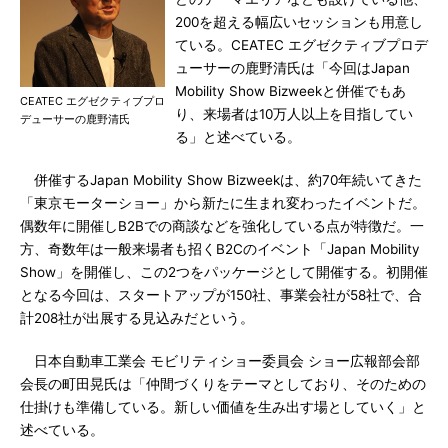
200を超える幅広いセッションも用意し
ている。CEATEC エグゼクティブプロデ
ューサーの鹿野清氏は「今回はJapan
Mobility Show Bizweekと併催でもあ
CEATEC エグゼクティブプロ
り、来場者は10万人以上を目指してい
デューサーの鹿野清氏
る」と述べている。
併催するJapan Mobility Show Bizweekは、約70年続いてきた
「東京モーターショー」から新たに生まれ変わったイベントだ。
偶数年に開催しB2Bでの商談などを強化している点が特徴だ。一
方、奇数年は一般来場者も招くB2Cのイベント「Japan Mobility
Show」を開催し、この2つをパッケージとして開催する。初開催
となる今回は、スタートアップが150社、事業会社が58社で、合
計208社が出展する見込みだという。
日本自動車工業会 モビリティショー委員会 ショー広報部会部
会長の町田晃氏は「仲間づくりをテーマとしており、そのための
仕掛けも準備している。新しい価値を生み出す場としていく」と
述べている。