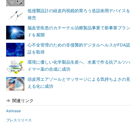
低侵襲設計の経皮内視鏡的胃ろう造設術用デバイスを
発売
脳血管疾患のカテーテル治療製品事業で新事業ブラン
ドを展開
心不全管理のための非侵襲的デジタルヘルスがFDA認
証を取得
環境に優しい化学製品生産へ、水素で作る抗アルツハ
イマー薬の合成に成功
頭皮用エアゾールとマッサージによる気持ちよさの見
える化に成功
関連リンク
Ashirase
プレスリリース