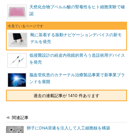
天然化合物プベルル酸の腎毒性をヒト細胞実験で確
認
靴に装着する振動ナビゲーションデバイスの新モ
デルを発売
低侵襲設計の経皮内視鏡的胃ろう造設術用デバイス
を発売
脳血管疾患のカテーテル治療製品事業で新事業ブラ
ンドを展開
過去の連載記事が 1410 件あります
関連記事
卵子にDNA溶液を注入して人工細胞核を構築