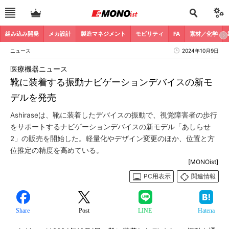
組み込み開発
メカ設計
製造マネジメント
モビリティ
FA
素材／化学
ニュース
2024年10月9日
医療機器ニュース
靴に装着する振動ナビゲーションデバイスの新モ
デルを発売
Ashiraseは、靴に装着したデバイスの振動で、視覚障害者の歩行
をサポートするナビゲーションデバイスの新モデル「あしらせ
2」の販売を開始した。軽量化やデザイン変更のほか、位置と方
位推定の精度を高めている。
[MONOist]
PC用表示
関連情報
Share
Post
LINE
Hatena