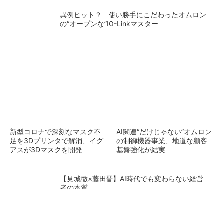
異例ヒット？ 使い勝手にこだわったオムロン
の“オープンな”IO-Linkマスター
新型コロナで深刻なマスク不
AI関連“だけじゃない”オムロン
足を3Dプリンタで解消、イグ
の制御機器事業、地道な顧客
アスが3Dマスクを開発
基盤強化が結実
【見城徹×藤田晋】AI時代でも変わらない経営
者の本質
PR(FINCHI on GOETHE)