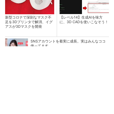
新型コロナで深刻なマスク不
【レベル14】生成AIを味方
足を3Dプリンタで解消、イグ
に、3D CADを使いこなそう！
アスが3Dマスクを開発
SNSアカウントを着実に成長。実はみんなココ
使ってます。
PR(Dreaw合同会社)
令和8年熊本地震による工場への影響まとめ
狭小な駐車場に、シャープがポールカメラ式製
品発表 市場シェア10％目指す