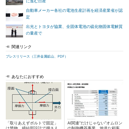
に進む日産
自動車メーカー各社の電池生産計画を経済産業省が認
定
出光とトヨタが協業、全固体電池の硫化物固体電解質
の量産で
関連リンク
プレスリリース（三井金属鉱山、PDF）
あなたにおすすめ
「取りあえずボルトで固定」
AI関連“だけじゃない”オムロン
は禁物 締結部設計で押さえ
の制御機器事業、地道な顧客