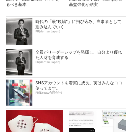
るべき基本
基盤強化が結実
時代の「最"現場"」に飛び込み、当事者として
踏み込んでいく
PR(dentsu Japan)
全員がリーダーシップを発揮し、自分より優れ
た人財を育成する
PR(dentsu Japan)
SNSアカウントを着実に成長。実はみんなココ
使ってます。
PR(Dreaw合同会社)