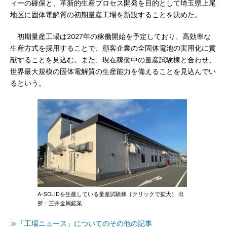
ィーの確保と、革新的生産プロセス開発を目的として埼玉県上尾
地区に固体電解質の初期量産工場を新設することを決めた。
初期量産工場は2027年の稼働開始を予定しており、高効率な
生産方式を採用することで、顧客企業の全固体電池の実用化に貢
献することを見込む。また、現在稼働中の量産試験棟と合わせ、
世界最大規模の固体電解質の生産能力を備えることを見込んでい
るという。
A-SOLiDを生産している量産試験棟［クリックで拡大］ 出
所：三井金属鉱業
≫「工場ニュース」についてのその他の記事