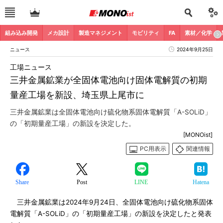
組み込み開発
メカ設計
製造マネジメント
モビリティ
FA
素材／化学
ニュース
2024年9月25日
工場ニュース
三井金属鉱業が全固体電池向け固体電解質の初期
量産工場を新設、埼玉県上尾市に
三井金属鉱業は全固体電池向け硫化物系固体電解質「A-SOLiD」
の「初期量産工場」の新設を決定した。
[MONOist]
PC用表示
関連情報
Share
Post
LINE
Hatena
三井金属鉱業は2024年9月24日、全固体電池向け硫化物系固体
電解質「A-SOLiD」の「初期量産工場」の新設を決定したと発表