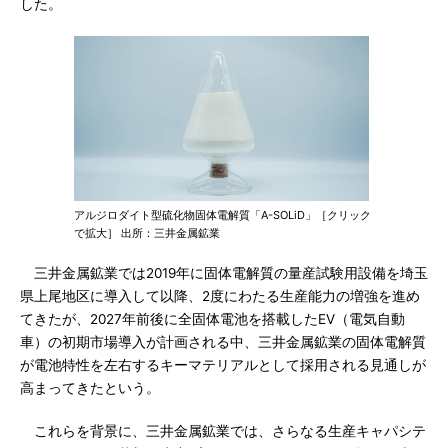
した。
アルジロダイト型硫化物固体電解質「A-SOLiD」［クリック
で拡大］ 出所：三井金属鉱業
三井金属鉱業では2019年に固体電解質の量産試験用設備を埼玉
県上尾地区に導入して以降、2度にわたる生産能力の増強を進め
てきたが、2027年前後に全固体電池を搭載したEV（電気自動
車）の初期市場導入が計画される中、三井金属鉱業の固体電解質
が電池特性を左右するキーマテリアルとして採用される見通しが
高まってきたという。
これらを背景に、三井金属鉱業では、さらなる生産キャパシテ