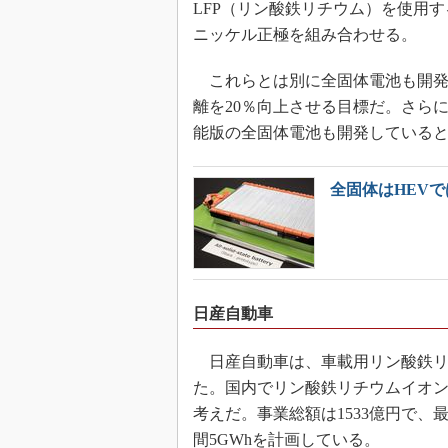
LFP（リン酸鉄リチウム）を使用
ニッケル正極を組み合わせる。
これらとは別に全固体電池も開発
離を20％向上させる目標だ。さら
能版の全固体電池も開発している
全固体はHEV
日産自動車
日産自動車は、車載用リン酸鉄リ
た。国内でリン酸鉄リチウムイオ
考えだ。事業総額は1533億円で、
間5GWhを計画している。