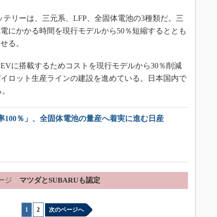
テリーは、三元系、LFP、全固体電池の3種類だ。三
電にかかる時間を現行モデルから50％短縮するととも
させる。
Vに搭載するためコストを現行モデルから30％削減
パイロット生産ラインの建設を進めている。日本国内で
る。
率100％」、全固体電池の量産へ着実に進む日産
ージ
マツダとSUBARUも認定
1
|
2
次のページへ