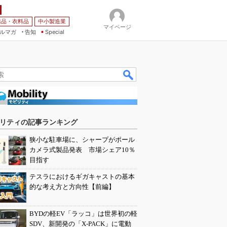
薬品・衣料品
中小製造業
マイページ
ルマガ
告知
Special
リティの記事ランキング
狭小な駐車場に、シャープがポール
カメラ式製品発表 市場シェア10％
目指す
テスラにおけるギガキャストの基本
的な考え方と方向性【前編】
BYDの軽EV「ラッコ」は世界初の軽
SDV、新開発の「X-PACK」に電動