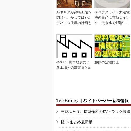
ルネサスが高崎工場を
ペロブスカイト太陽電
閉鎖へ、かつてはSiC
池の量産に有効なイン
デバイス生産の計画も
ク、従来比で1.5倍の
性能向上
令和8年熊本地震によ
触媒の活性向上
る工場への影響まとめ
TechFactory ホワイトペーパー新着情報
三菱ふそう川崎製作所のEVトラック製
軽EVまとめ最新版