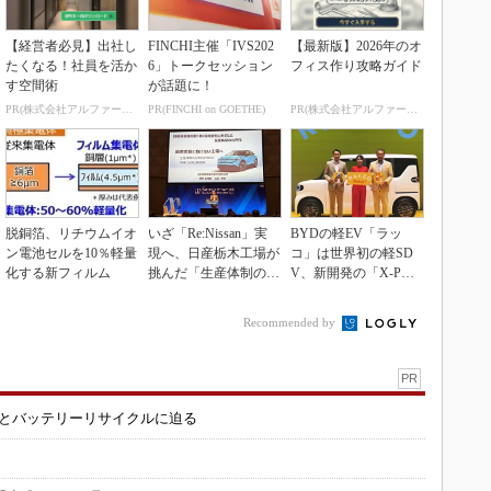
【経営者必見】出社し
FINCHI主催「IVS202
【最新版】2026年のオ
たくなる！社員を活か
6」トークセッション
フィス作り攻略ガイド
す空間術
が話題に！
PR(株式会社アルファーテクノ)
PR(FINCHI on GOETHE)
PR(株式会社アルファーテクノ)
脱銅箔、リチウムイオ
いざ「Re:Nissan」実
BYDの軽EV「ラッ
ン電池セルを10％軽量
現へ、日産栃木工場が
コ」は世界初の軽SD
化する新フィルム
挑んだ「生産体制の比
V、新開発の「X-PAC
例化」
K」に電動システ...
Recommended by
PR
造とバッテリーリサイクルに迫る