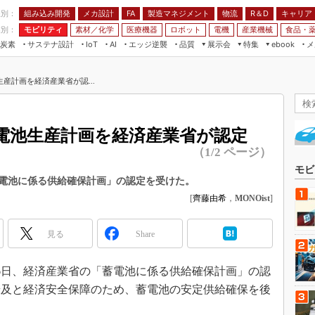
程別：
組み込み開発
メカ設計
製造マネジメント
物流
R＆D
キャリア
FA
業別：
モビリティ
素材／化学
医療機器
ロボット
電機
産業機械
食品・
炭素
サステナ設計
エッジ逆襲
品質
展示会
特集
メ
IoT
AI
ebook
伝承
組み込み開発
CEATEC
読者調査まとめ
編集後記
産計画を経済産業省が認...
JIMTOF
保全
メカ設計
つながるクルマ
組込み/エッジ コンピューティング
ス
 AI
製造マネジメント
5G
展＆IoT/5Gソリューション展
VR／AR
FA
電池生産計画を経済産業省が認定
IIFES
モビリティ
フィールドサービス
（1/2 ページ）
国際ロボット展
素材／化学
FPGA
モビ
ジャパンモビリティショー
電池に係る供給確保計画」の認定を受けた。
組み込み画像技術
[
齊藤由希
，
MONOist
]
TECHNO-FRONTIER
組み込みモデリング
人テク展
見る
Windows Embedded
Share
スマート工場EXPO
車載ソフト開発
EdgeTech+
月6日、経済産業省の「蓄電池に係る供給確保計画」の認
ISO26262
日本ものづくりワールド
普及と経済安全保障のため、蓄電池の安定供給確保を後
無償設計ツール
AUTOMOTIVE WORLD