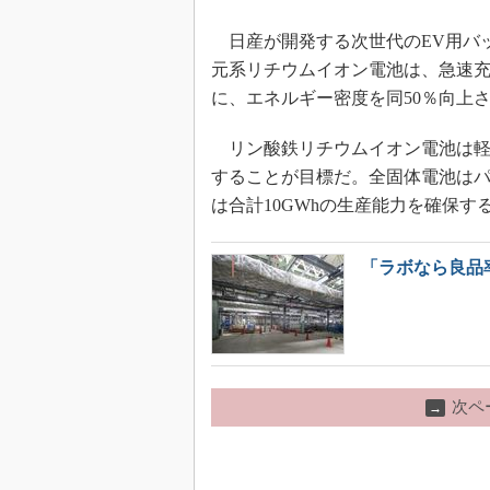
日産が開発する次世代のEV用バッ
元系リチウムイオン電池は、急速充
に、エネルギー密度を同50％向上
リン酸鉄リチウムイオン電池は軽E
することが目標だ。全固体電池は
は合計10GWhの生産能力を確保す
「ラボなら良品
次ペ
→