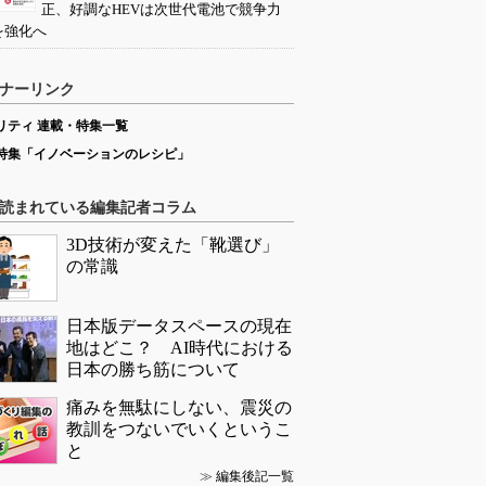
正、好調なHEVは次世代電池で競争力
を強化へ
ナーリンク
リティ 連載・特集一覧
特集「イノベーションのレシピ」
読まれている編集記者コラム
3D技術が変えた「靴選び」
の常識
日本版データスペースの現在
地はどこ？ AI時代における
日本の勝ち筋について
痛みを無駄にしない、震災の
教訓をつないでいくというこ
と
≫
編集後記一覧