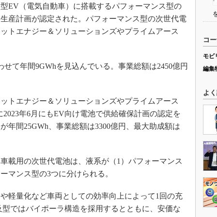
新型EV（電気自動車）に搭載するパフォーマンス型の
／生産計画が認定された。パフォーマンス型の次世代電
ネットエナジー＆ソリューションズやプライムアース
コー
。
モビ
て年間9GWhを見込んでいる。事業総額は2450億円
編集
よく
ットエナジー＆ソリューションズやプライムアース
2023年6月にもEV向け電池で供給確保計画の認定を
年間25GWh、事業総額は3300億円、最大助成額は
車載用の次世代電池は、液系が（1）パフォーマンス
ォーマンス型の3つに分けられる。
や軽量化など車両としての効率向上によって1回の充
普及型ではバイポーラ構造を採用するとともに、安価な