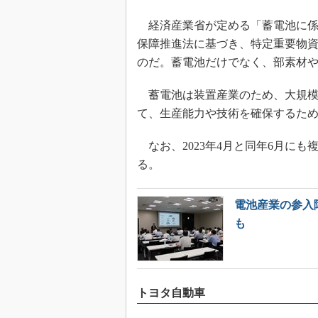
経済産業省が定める「蓄電池に係
保障推進法に基づき、特定重要物
のだ。蓄電池だけでなく、部素材
蓄電池は装置産業のため、大規模
て、生産能力や技術を確保するた
なお、2023年4月と同年6月に
る。
電池産業の参入
も
トヨタ自動車