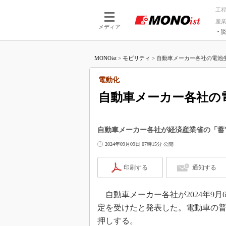
工
産
メディア
脱
つながる技術
AI×技術
MONOist
>
モビリティ
>
自動車メーカー各社の電池生
つながる工場
AI×設備
つながるサービ
Physical
電動化
自動車メーカー各社の
自動車メーカー各社が経済産業省の「蓄
2024年09月09日 07時15分 公開
印刷する
通知する
自動車メーカー各社が2024年9
定を受けたと発表した。電動車の
押しする。