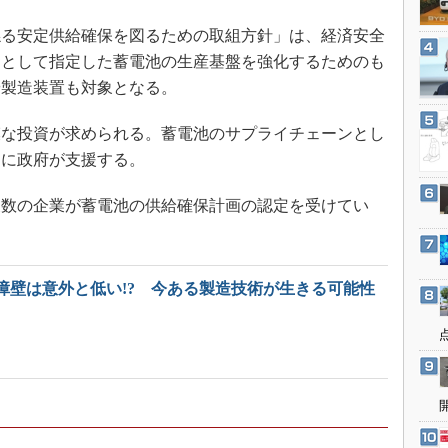
3Dプリンタ
産業オープンネット展
る安定供給確保を図るための取組方針」は、経済安全
デジタルツインとCAE
資として指定した蓄電池の生産基盤を強化するためのも
S＆OP
や製造装置も対象となる。
インダストリー4.0
イノベーション
な投資が求められる。蓄電池のサプライチェーンとし
めに政府が支援する。
製造業ビッグデータ
メイドインジャパン
も複数の企業が蓄電池の供給確保計画の認定を受けてい
植物工場
知財マネジメント
海外生産
障壁は意外と低い!? 今ある製造技術が生きる可能性
グローバル設計・開発
制御セキュリティ
新型コロナへの対応