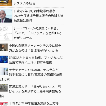
システムを統合
日産が2年ぶり四半期最終黒字、
2026年度通期予想は販売台数減も連
結業績は維持
シートフレームの成型に不具合、
「ZR-V」「シビック」など約1.6万
台がリコール
中国の自動車メーカーとテスラに競争
力があるのは「合理性が高い」から
NVIDIAとトヨタ自動車、フィジカルAI
活用で車両／工場／都市を連携
テラチャージやFLASH、テスラなど
熊本地震によるEV充電器の無償開放拠
点まとめ
芝浦工業大学、「曲がりたい」と「転
びそう」を判別する二輪車制御技術を
開発
トヨタが2026年度通期業績を上方修