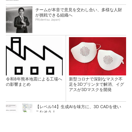
チームが本音で意見を交わし合い、多様な人財
が挑戦できる組織へ
PR(dentsu Japan)
令和8年熊本地震による工場へ
新型コロナで深刻なマスク不
の影響まとめ
足を3Dプリンタで解消、イグ
アスが3Dマスクを開発
【レベル14】生成AIを味方に、3D CADを使い
こなそう！