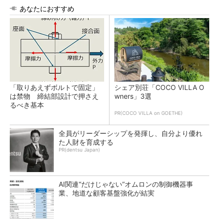
あなたにおすすめ
「取りあえずボルトで固定」
シェア別荘「COCO VILLA O
は禁物 締結部設計で押さえ
wners」3選
るべき基本
PR(COCO VILLA on GOETHE)
全員がリーダーシップを発揮し、自分より優れ
た人財を育成する
PR(dentsu Japan)
AI関連“だけじゃない”オムロンの制御機器事
業、地道な顧客基盤強化が結実