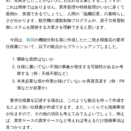
め、見聞きしたことがない人にも伝わる文書とすることですが、
これは簡単ではありません。異常処理や特殊処理がいかに多くて
面倒か、実感できるでしょうし、人間の「臨機応変」の素晴らし
さが分かります。航空機の運航制御プログラムや、原子力発電制
御システムを開発する大変さを理解できると思います。
今回は、
前回
の機能分割を基に作成したたこ焼き模擬店の要求
仕様書について、以下の観点からブラッシュアップしました。
曖昧な箇所はないか
仕様に書いてない不測の事象が発生する可能性があるか考
察する（例：天候不順など）
本来必要な係や作業が抜けていないか再度見直す（例：PR
係などが必要か）
要求仕様書を記述する場合は、このような観点を持って作成す
るとより良い仕様書が作成できます。また、いくらでも指摘事項
が出ますので、その他の項目も考えてみてもよいでしょう。例え
ば、異常ケースの異常ケースなど考えれば考えるだけ指摘事項は
見つかります。