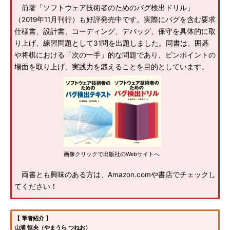
前著「ソフトウェア技術者のためのバグ検出ドリル」
（2019年11月刊行）も好評発売中です。実際にバグを含む要求
仕様書、設計書、コーディング、デバッグ、保守を具体的に取
り上げ、練習問題として31問を出題しました。同書は、囲碁
や将棋における「次の一手」的な問題であり、ピンポイントの
場面を取り上げ、実践力を鍛えることを目的としています。
画像クリックで出版社のWebサイトへ
両書とも興味のある方は、Amazon.comや書店でチェックし
てください！
【 筆者紹介 】
山浦 恒央（やまうら つねお）