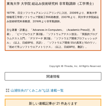
東海大学 大学院 組込み技術研究科 非常勤講師（工学博士）
1977年、日立ソフトウェアエンジニアリングに入社、2006年より、東海大学
情報理工学部ソフトウェア開発工学科助教授、2007年より、同大学大学院組込
み技術研究科准教授、2016年より非常勤講師。
主な著書・訳書は、「Advances in Computers」 （Academic Press社、共
著）、「ピープルウエア 第2版」「ソフトウェアテスト技法」「実践的プログ
ラムテスト入門」「デスマーチ 第2版」「ソフトウエア開発プロフェッショナ
ル」（以上、日経BP社、共訳）、「ソフトウエア開発 55の真実と10のウソ」
「初めて学ぶソフトウエアメトリクス」（以上、日経BP社、翻訳）。
Copyright © ITmedia, Inc. All Rights Reserved.
関連情報
山浦恒央の“くみこみ”な話 連載一覧
新しい連載記事が 21 件あります