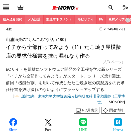
組み込み開発
メカ設計
製造マネジメント
モビリティ
FA
素材／化学
連載
2024年8月22日
山浦恒央の“くみこみ”な話（180）
イチから全部作ってみよう（11）たこ焼き屋模擬
店の要求仕様書を抜け漏れなく作る
（3/3 ページ）
ECサイトを題材にソフトウェア開発の全工程を学ぶ新シリーズ
「イチから全部作ってみよう」がスタート。シリーズ第11回は、
前回「機能分割」を用いて作成したたこ焼き屋の模擬店をの要求
仕様書を抜け漏れのないようにブラッシュアップする。
[
山浦恒央 東海大学 大学院 組込み技術研究科 非常勤講師（工学博
士）
，MONOist]
PC用表示
関連情報
Share
Post
LINE
Hatena