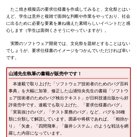
たこ焼き模擬店の要求仕様書を作成してみると、文化祭とはい
えど、学生は意外と複雑で面倒な判断や作業をやっており、社会
に出るために必要な要素を兼ね備えた素晴らしいイベントだと感
心します（学生は面倒くさそうにやっていますが）。
実際のソフトウェア開発では、文化祭を題材とすることはない
でしょうが、要求仕様書のイメージをつかんでいただければ幸い
です。
山浦先生執筆の書籍が販売中です！
本連載で取り上げた「ソフトウェア技術者のためのバグ百科
事典」を大幅に加筆、修正した山浦恒央先生の書籍「ソフトウ
ェア技術者のためのバグ検出テキスト」が日科技連出版から好
評発売中です。連載でも取り上げた、「要求仕様書のバグ」
「実装抜けのバグ」「テスト業務のバグ」など、バグを36種
類に分類して解説しています。囲碁や将棋であれば、「相掛か
り」「矢倉」「四間飛車」「藤井システム」のような戦法を網
羅した内容になっています。