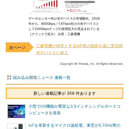
データセンター向け光デバイスの市場動向。2026
年から、800Gbps／1.6Tbps向けの光デバイスと
して200Gbpsチップの採用拡大が見込まれている
［クリックで拡大］ 出所：三菱電機
三菱電機が得意とするInP系の技術を基に受信用
光デバイスに参入
Copyright © ITmedia, Inc. All Rights Reserved.
組み込み開発ニュース 連載一覧
新しい連載記事が 358 件あります
小型でI/O機能が豊富な3.5インチシングルボードコ
ンピュータを発表
IoTを革新するマイクロ波給電、東芝が5.7GHz帯の