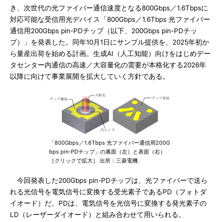
き、次世代の光ファイバー通信速度となる800Gbps／1.6Tbpsに
対応可能な受信用光デバイス「800Gbps／1.6Tbps 光ファイバー
通信用200Gbps pin-PDチップ（以下、200Gbps pin-PDチッ
プ）」を発表した。同年10月1日にサンプル提供を、2025年初か
ら量産出荷を始める計画。生成AI（人工知能）向けをはじめデー
タセンター内通信の高速／大容量化の需要が本格化する2026年
以降に向けて事業展開を拡大していく方針である。
「800Gbps／1.6Tbps 光ファイバー通信用200G
bps pin-PDチップ」の裏面（左）と表面（右）
［クリックで拡大］ 出所：三菱電機
今回発表した200Gbps pin-PDチップは、光ファイバーで送ら
れる光信号を電気信号に変換する受光素子であるPD（フォトダ
イオード）だ。PDは、電気信号を光信号に変換する発光素子の
LD（レーザーダイオード）と組み合わせて用いられる。