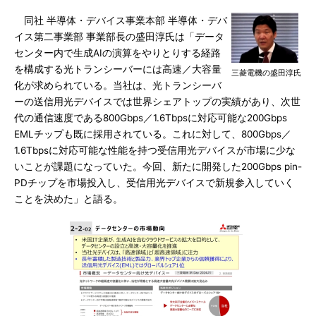
同社 半導体・デバイス事業本部 半導体・デバ
イス第二事業部 事業部長の盛田淳氏は「データ
センター内で生成AIの演算をやりとりする経路
を構成する光トランシーバーには高速／大容量
三菱電機の盛田淳氏
化が求められている。当社は、光トランシーバ
ーの送信用光デバイスでは世界シェアトップの実績があり、次世
代の通信速度である800Gbps／1.6Tbpsに対応可能な200Gbps
EMLチップも既に採用されている。これに対して、800Gbps／
1.6Tbpsに対応可能な性能を持つ受信用光デバイスが市場に少な
いことが課題になっていた。今回、新たに開発した200Gbps pin-
PDチップを市場投入し、受信用光デバイスで新規参入していく
ことを決めた」と語る。