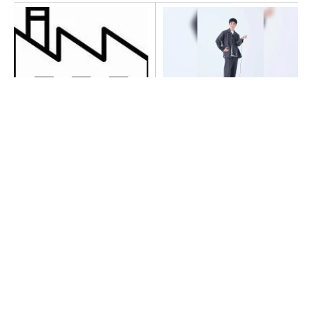
令和8年熊本地震による工場へ
【西野亮廣】つくりたいもの
の影響まとめ
を追求できる環境の作り方と
は
PR(FINCHI on GOETHE)
異例ヒット？ 使い勝手にこだわったオムロン
の“オープンな”IO-Linkマスター
全員がリーダーシップを発揮し、自分より優れ
た人財を育成する
PR(dentsu Japan)