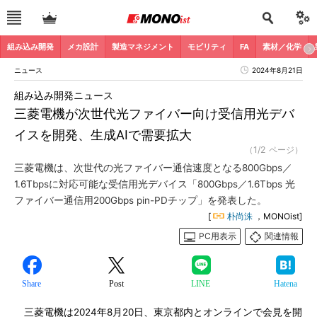
組み込み開発
メカ設計
製造マネジメント
モビリティ
FA
素材／化学
ニュース
2024年8月21日
組み込み開発ニュース
三菱電機が次世代光ファイバー向け受信用光デバ
イスを開発、生成AIで需要拡大
（1/2 ページ）
三菱電機は、次世代の光ファイバー通信速度となる800Gbps／
1.6Tbpsに対応可能な受信用光デバイス「800Gbps／1.6Tbps 光
ファイバー通信用200Gbps pin-PDチップ」を発表した。
[
朴尚洙
，MONOist]
PC用表示
関連情報
Share
Post
LINE
Hatena
三菱電機は2024年8月20日、東京都内とオンラインで会見を開