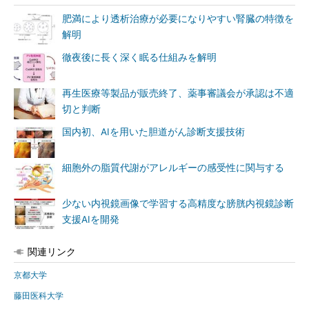
肥満により透析治療が必要になりやすい腎臓の特徴を
解明
徹夜後に長く深く眠る仕組みを解明
再生医療等製品が販売終了、薬事審議会が承認は不適
切と判断
国内初、AIを用いた胆道がん診断支援技術
細胞外の脂質代謝がアレルギーの感受性に関与する
少ない内視鏡画像で学習する高精度な膀胱内視鏡診断
支援AIを開発
関連リンク
京都大学
藤田医科大学