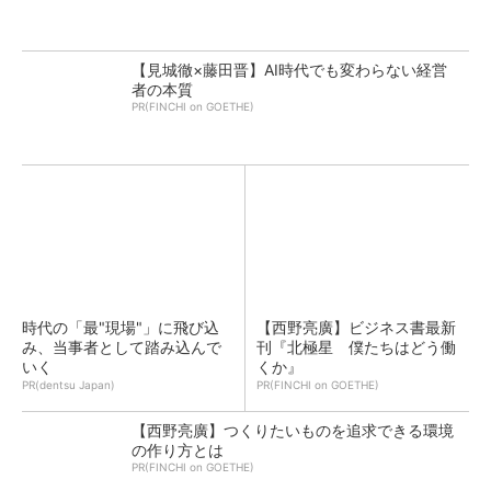
【見城徹×藤田晋】AI時代でも変わらない経営
者の本質
PR(FINCHI on GOETHE)
時代の「最"現場"」に飛び込
【西野亮廣】ビジネス書最新
み、当事者として踏み込んで
刊『北極星 僕たちはどう働
いく
くか』
PR(dentsu Japan)
PR(FINCHI on GOETHE)
【西野亮廣】つくりたいものを追求できる環境
の作り方とは
PR(FINCHI on GOETHE)