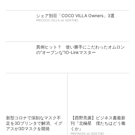
シェア別荘「COCO VILLA Owners」3選
PR(COCO VILLA on GOETHE)
異例ヒット？ 使い勝手にこだわったオムロン
の“オープンな”IO-Linkマスター
新型コロナで深刻なマスク不
【西野亮廣】ビジネス書最新
足を3Dプリンタで解消、イグ
刊『北極星 僕たちはどう働
アスが3Dマスクを開発
くか』
PR(FINCHI on GOETHE)