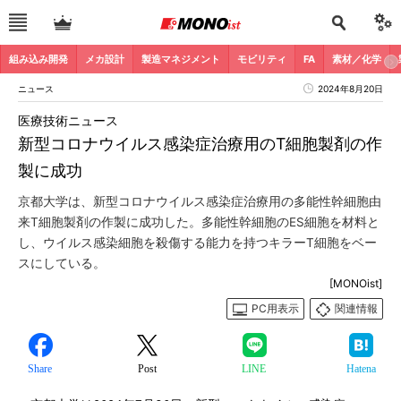
組み込み開発
メカ設計
製造マネジメント
モビリティ
FA
素材／化学
ニュース
2024年8月20日
医療技術ニュース
新型コロナウイルス感染症治療用のT細胞製剤の作
製に成功
京都大学は、新型コロナウイルス感染症治療用の多能性幹細胞由
来T細胞製剤の作製に成功した。多能性幹細胞のES細胞を材料と
し、ウイルス感染細胞を殺傷する能力を持つキラーT細胞をベー
スにしている。
[MONOist]
PC用表示
関連情報
Share
Post
LINE
Hatena