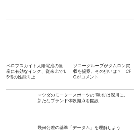
ペロブスカイト太陽電池の量
ソニーグループがタムロン買
産に有効なインク、従来比で1.
収を提案、その狙いは？ CF
5倍の性能向上
Oがコメント
マツダのモータースポーツの“聖地”は深川に、
新たなブランド体験拠点を開設
幾何公差の基準「データム」を理解しよう