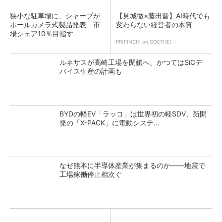
狭小な駐車場に、シャープが
【見城徹×藤田晋】AI時代でも
ポールカメラ式製品発表 市
変わらない経営者の本質
場シェア10％目指す
PR(FINCHI on GOETHE)
ルネサスが高崎工場を閉鎖へ、かつてはSiCデ
バイス生産の計画も
BYDの軽EV「ラッコ」は世界初の軽SDV、新開
発の「X-PACK」に電動システ...
なぜ熊本に半導体産業が集まるのか――地震で
工場稼働停止相次ぐ