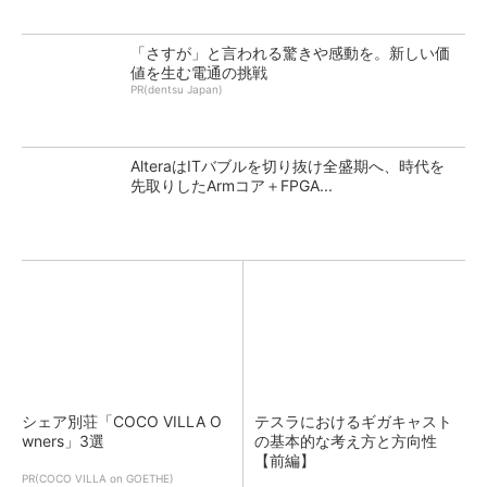
「さすが」と言われる驚きや感動を。新しい価
値を生む電通の挑戦
PR(dentsu Japan)
AlteraはITバブルを切り抜け全盛期へ、時代を
先取りしたArmコア＋FPGA...
シェア別荘「COCO VILLA O
テスラにおけるギガキャスト
wners」3選
の基本的な考え方と方向性
【前編】
PR(COCO VILLA on GOETHE)