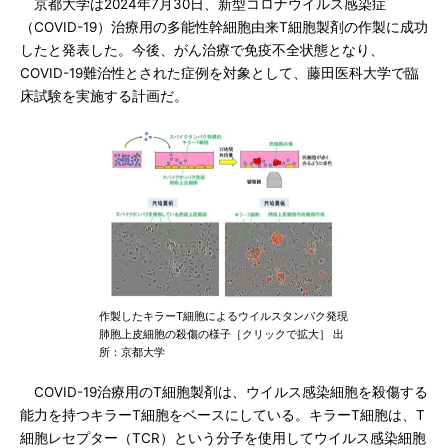
京都大学は2024年7月30日、新型コロナウイルス感染症
（COVID-19）治療用の多能性幹細胞由来T細胞製剤の作製に成功
したと発表した。今後、がん治療で免疫不全状態となり、
COVID-19難治性とされた症例を対象として、藤田医科大学で臨
床試験を実施する計画だ。
作製したキラーT細胞によるウイルスタンパク発現
肺胞上皮細胞の殺傷の様子［クリックで拡大］ 出
所：京都大学
COVID-19治療用のT細胞製剤は、ウイルス感染細胞を殺傷する
能力を持つキラーT細胞をベースにしている。キラーT細胞は、T
細胞レセプター（TCR）という分子を使用してウイルス感染細胞