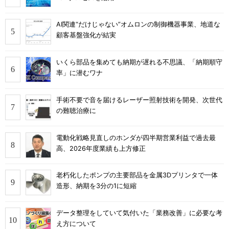
AI関連“だけじゃない”オムロンの制御機器事業、地道な
顧客基盤強化が結実
いくら部品を集めても納期が遅れる不思議、「納期順守
率」に潜むワナ
手術不要で音を届けるレーザー照射技術を開発、次世代
の難聴治療に
電動化戦略見直しのホンダが四半期営業利益で過去最
高、2026年度業績も上方修正
老朽化したポンプの主要部品を金属3Dプリンタで一体
造形、納期を3分の1に短縮
データ整理をしていて気付いた「業務改善」に必要な考
え方について