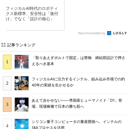
フィジカルAI時代のロボティ
クス新標準、安全性は「後付
け」でなく「設計の核心」
Recommended by
記事ランキング
「取りあえずボルトで固定」は禁物 締結部設計で押さ
えるべき基本
フィジカルAIに注力するインテル、組み込み市場での約
40年の実績を生かせるか
あえて歩かせない――準国産ヒューマノイド「D1」登
場、現場稼働で日本の勝ち筋へ
シリコン量子コンピュータの量産開発へ、インテルの
18Aプロセスを活用