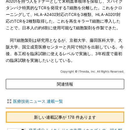
A0201を持つ人をドナーとして末梢血単核球を採取し、スパイク
タンパク特異的なTCRを発現するT細胞を分離した。これをクロ
ーニングして、HLA-A2402対応のTCRを3種類、HLA-A0201対
応のTCRを2種類取得した。これを再生キラーT細胞に導入した
ことで、日本人の約6割に使用可能なT細胞製剤を作製できた。
同T細胞製剤は研究用となるが、京都大学、藤田医科大学、大
阪大学、国立成育医療センターと共同で特許を出願している。今
後、各工程を臨床試験に使えるレベルで実施し、3年程度で最初
の臨床試験を実施したいとしている。
Copyright © ITmedia, Inc. All Rights Reserved.
関連情報
医療技術ニュース 連載一覧
新しい連載記事が 178 件あります