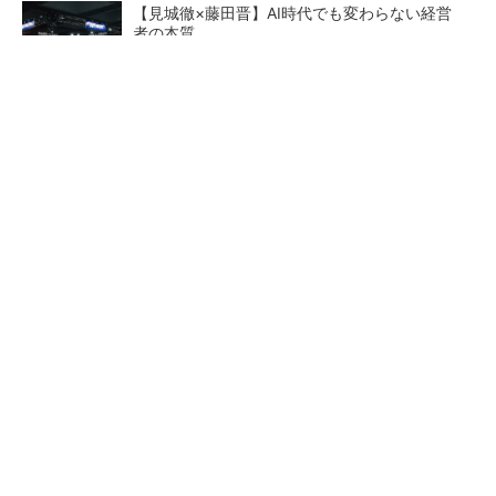
【見城徹×藤田晋】AI時代でも変わらない経営
者の本質
PR(FINCHI on GOETHE)
【レベル14】生成AIを味方に、3D CADを使い
こなそう！
「取りあえずボルトで固定」は禁物 締結部設
計で押さえるべき基本