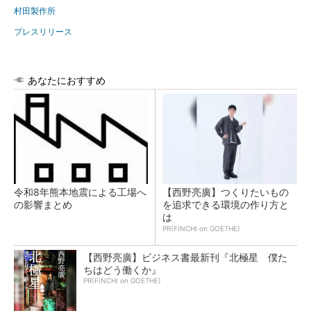
村田製作所
プレスリリース
あなたにおすすめ
令和8年熊本地震による工場へ
【西野亮廣】つくりたいもの
の影響まとめ
を追求できる環境の作り方と
は
PR(FINCHI on GOETHE)
【西野亮廣】ビジネス書最新刊『北極星 僕た
ちはどう働くか』
PR(FINCHI on GOETHE)