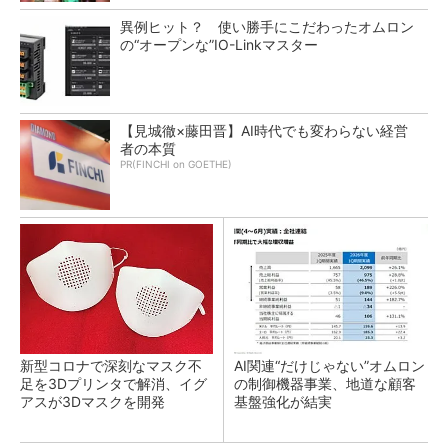
異例ヒット？ 使い勝手にこだわったオムロン
の“オープンな”IO-Linkマスター
【見城徹×藤田晋】AI時代でも変わらない経営
者の本質
PR(FINCHI on GOETHE)
新型コロナで深刻なマスク不
AI関連“だけじゃない”オムロン
足を3Dプリンタで解消、イグ
の制御機器事業、地道な顧客
アスが3Dマスクを開発
基盤強化が結実