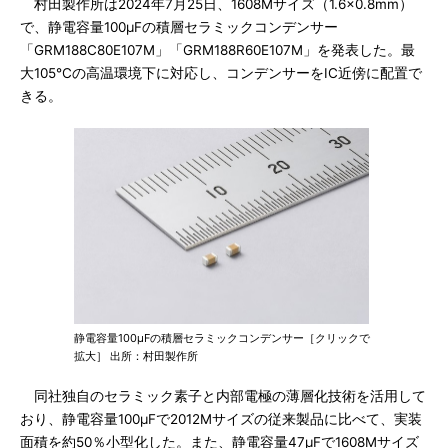
村田製作所は2024年7月25日、1608Mサイズ（1.6×0.8mm）
で、静電容量100μFの積層セラミックコンデンサー
「GRM188C80E107M」「GRM188R60E107M」を発表した。最
大105℃の高温環境下に対応し、コンデンサーをIC近傍に配置で
きる。
静電容量100μFの積層セラミックコンデンサー［クリックで
拡大］ 出所：村田製作所
同社独自のセラミック素子と内部電極の薄層化技術を活用して
おり、静電容量100μFで2012Mサイズの従来製品に比べて、実装
面積を約50％小型化した。また、静電容量47μFで1608Mサイズ