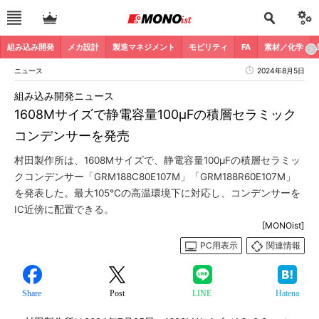
組み込み開発
メカ設計
製造マネジメント
モビリティ
FA
素材／化学
ニュース
2024年8月5日
組み込み開発ニュース
1608Mサイズで静電容量100μFの積層セラミック
コンデンサーを発売
村田製作所は、1608Mサイズで、静電容量100μFの積層セラミッ
クコンデンサー「GRM188C80E107M」「GRM188R60E107M」
を発表した。最大105℃の高温環境下に対応し、コンデンサーを
IC近傍に配置できる。
[MONOist]
PC用表示
関連情報
Share
Post
LINE
Hatena