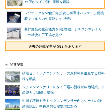
作所がタイで新生産棟を建設
レゾナックが52億円を投資し半導体パッケージ用接
着フィルムの生産能力を1.6倍に
基幹部品の生産能力を6割増強、シチズンマシナリ
ーの精密加工工場が完成
過去の連載記事が 589 件あります
関連記事
積層セラミックコンデンサーの原材料を生産する材料
棟を新設
シチズンマシナリーのタイ工場の新棟が稼働開始、生
産能力は1.5倍に増強
中国で積層セラミックコンデンサー向けシートの新生
産棟建設、中長期的な需要増に対応