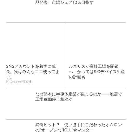
品発表 市場シェア10％目指す
SNSアカウントを着実に成
ルネサスが高崎工場を閉鎖
長。実はみんなココ使ってま
へ、かつてはSiCデバイス生産
す。
の計画も
PR(Dreaw合同会社)
なぜ熊本に半導体産業が集まるのか――地震で
工場稼働停止相次ぐ
異例ヒット？ 使い勝手にこだわったオムロン
の“オープンな”IO-Linkマスター