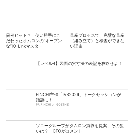
異例ヒット？ 使い勝手にこ
量産プロセスで、完璧な量産
だわったオムロンの“オープン
（組み立て）と検査ができな
な”IO-Linkマスター
い理由
【レベル4】図面の穴寸法の表記を攻略せよ！
FINCHI主催「IVS2026」トークセッションが
話題に！
PR(FINCHI on GOETHE)
ソニーグループがタムロン買収を提案、その狙
いは？ CFOがコメント