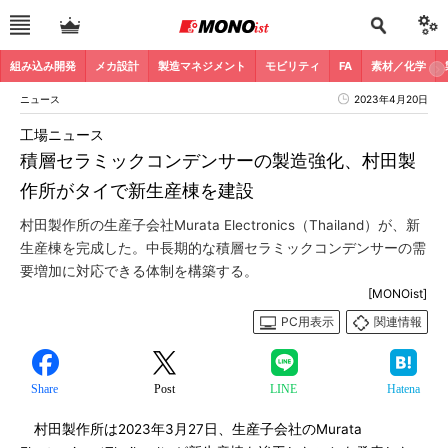
組み込み開発
メカ設計
製造マネジメント
モビリティ
FA
素材／化学
ニュース
2023年4月20日
工場ニュース
積層セラミックコンデンサーの製造強化、村田製
作所がタイで新生産棟を建設
村田製作所の生産子会社Murata Electronics（Thailand）が、新
生産棟を完成した。中長期的な積層セラミックコンデンサーの需
要増加に対応できる体制を構築する。
[MONOist]
PC用表示
関連情報
Share
Post
LINE
Hatena
村田製作所は2023年3月27日、生産子会社のMurata