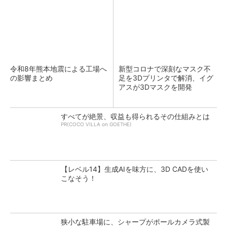
令和8年熊本地震による工場へ
新型コロナで深刻なマスク不
の影響まとめ
足を3Dプリンタで解消、イグ
アスが3Dマスクを開発
すべてが絶景、収益も得られるその仕組みとは
PR(COCO VILLA on GOETHE)
【レベル14】生成AIを味方に、3D CADを使い
こなそう！
狭小な駐車場に、シャープがポールカメラ式製