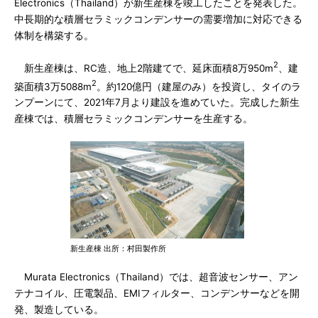
Electronics（Thailand）が新生産棟を竣工したことを発表した。
中長期的な積層セラミックコンデンサーの需要増加に対応できる
体制を構築する。
2
新生産棟は、RC造、地上2階建てで、延床面積8万950m
、建
2
築面積3万5088m
。約120億円（建屋のみ）を投資し、タイのラ
ンプーンにて、2021年7月より建設を進めていた。完成した新生
産棟では、積層セラミックコンデンサーを生産する。
新生産棟 出所：村田製作所
Murata Electronics（Thailand）では、超音波センサー、アン
テナコイル、圧電製品、EMIフィルター、コンデンサーなどを開
発、製造している。