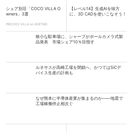
シェア別荘「COCO VILLA O
【レベル14】生成AIを味方
wners」3選
に、3D CADを使いこなそう！
PR(COCO VILLA on GOETHE)
狭小な駐車場に、シャープがポールカメラ式製
品発表 市場シェア10％目指す
ルネサスが高崎工場を閉鎖へ、かつてはSiCデ
バイス生産の計画も
なぜ熊本に半導体産業が集まるのか――地震で
工場稼働停止相次ぐ