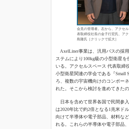
会見の登壇者。左から、アクセルス
表取締役社長の金子行宏氏、アクセ
島隆氏［クリックで拡大］
AxelLiner事業は、汎用バス
ステムにより100kg級の小型衛
いる。アクセルスペース 代表取締役
小型衛星関連の学会である『Small Satel
ろ、複数の宇宙機向けのコンポー
れた。そこから検討を進めてきたのが
日本を含めて世界各国で民間参入が
は2020年比で約2倍となる1兆米
向けて半導体や電子部品、材料な
れる。これらの半導体や電子部品