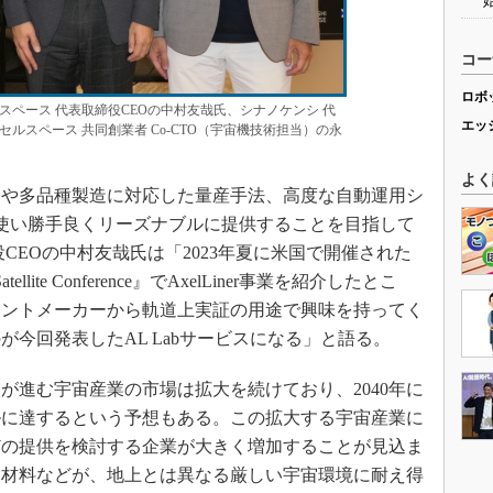
コー
ロボ
ペース 代表取締役CEOの中村友哉氏、シナノケンシ 代
エッ
ルスペース 共同創業者 Co-CTO（宇宙機技術担当）の永
よく
の採用や多品種製造に対応した量産手法、高度な自動運用シ
星を使い勝手良くリーズナブルに提供することを目指して
CEOの中村友哉氏は「2023年夏に米国で開催された
lite Conference』でAxelLiner事業を紹介したとこ
ネントメーカーから軌道上実証の用途で興味を持ってく
今回発表したAL Labサービスになる」と語る。
進む宇宙産業の市場は拡大を続けており、2040年に
ドルに達するという予想もある。この拡大する宇宙産業に
どの提供を検討する企業が大きく増加することが見込ま
、材料などが、地上とは異なる厳しい宇宙環境に耐え得