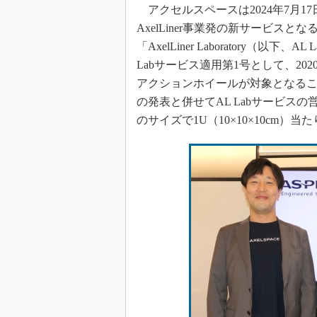
アクセルスペースは2024年7月1
AxelLiner事業発の新サービス
「AxelLiner Laboratory（
Labサービス適用第1号として、2
アクションホイールが対象となる
の発表と併せてAL Labサービス
のサイズで1U（10×10×10cm）