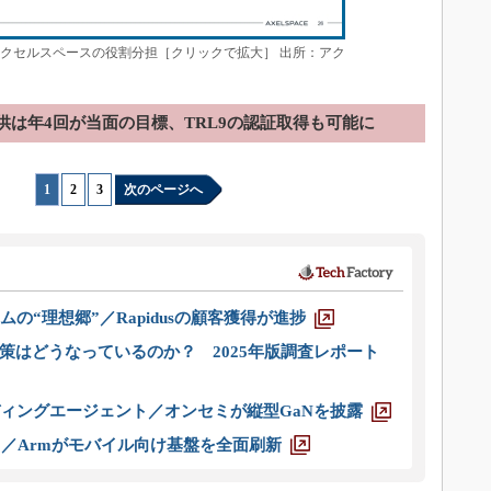
とアクセルスペースの役割分担［クリックで拡大］ 出所：アク
供は年4回が当面の目標、TRL9の認証取得も可能に
1
|
2
|
3
次のページへ
ムの“理想郷”／Rapidusの顧客獲得が進捗
策はどうなっているのか？ 2025年版調査レポート
ディングエージェント／オンセミが縦型GaNを披露
ス／Armがモバイル向け基盤を全面刷新