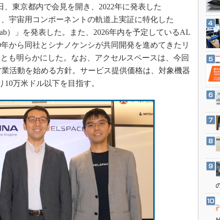
3Dプリンタ
7日、東京都内で会見を開き、2022年に発表した
産業オープンネット展
デジタルツインとCAE
となる、宇宙用コンポーネントの軌道上実証に特化した
以下、AL Lab）」を発表した。また、2026年内を予定しているAL
S＆OP
020年から同社とシナノケンシが共同開発を進めてきたリ
インダストリー4.0
ことも明らかにした。なお、アクセルスペースは、今回
イノベーション
の営業活動を始める方針。サービス提供価格は、対象機器
製造業ビッグデータ
当たり10万米ドル以下を目指す。
メイドインジャパン
植物工場
知財マネジメント
海外生産
グローバル設計・開発
制御セキュリティ
新型コロナへの対応