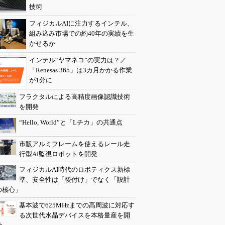
技術
フィジカルAIに注力するインテル、
組み込み市場での約40年の実績を生
かせるか
インテル“ヤマネコ”の実力は？／
「Renesas 365」は3カ月かかる作業
が1分に
フラクタルによる高精度画像認識技術
を開発
“Hello, World”と「Lチカ」の共通点
市販アルミフレームを使えるレール走
行型AI監視ロボットを開発
フィジカルAI時代のロボティクス新標
準、安全性は「後付け」でなく「設計
の核心」
基本波で625MHzまでの高周波に対応す
る次世代水晶デバイスを本格量産を開