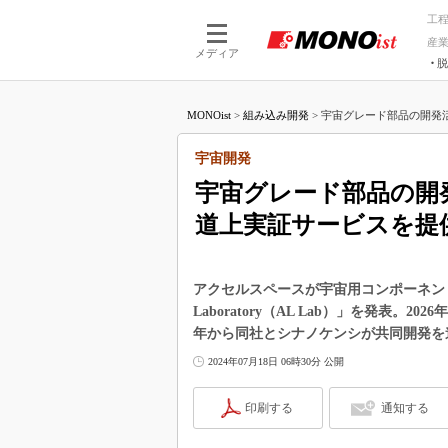
工
産
メディア
脱
つながる技術
AI×技術
MONOist
>
組み込み開発
>
宇宙グレード部品の開発活
つながる工場
AI×設備
つながるサービ
Physical
宇宙開発
宇宙グレード部品の開
道上実証サービスを提
アクセルスペースが宇宙用コンポーネントの
Laboratory（AL Lab）」を発表。2
年から同社とシナノケンシが共同開発を
2024年07月18日 06時30分 公開
印刷する
通知する