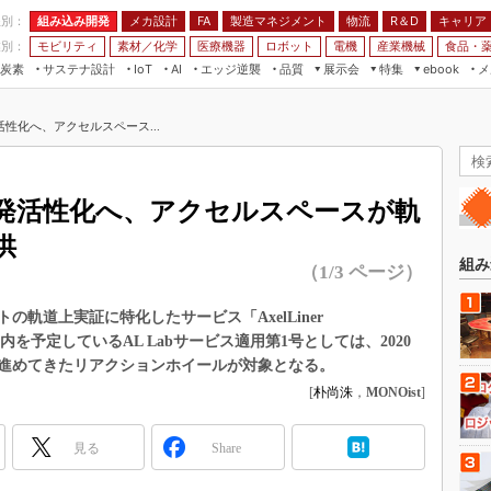
程別：
組み込み開発
メカ設計
製造マネジメント
物流
R＆D
キャリア
FA
業別：
モビリティ
素材／化学
医療機器
ロボット
電機
産業機械
食品・
炭素
サステナ設計
エッジ逆襲
品質
展示会
特集
メ
IoT
AI
ebook
伝承
組み込み開発
CEATEC
読者調査まとめ
編集後記
性化へ、アクセルスペース...
JIMTOF
保全
メカ設計
つながるクルマ
組込み/エッジ コンピューティング
ス
 AI
製造マネジメント
5G
展＆IoT/5Gソリューション展
VR／AR
FA
発活性化へ、アクセルスペースが軌
IIFES
モビリティ
フィールドサービス
供
国際ロボット展
素材／化学
FPGA
組み
（1/3 ページ）
ジャパンモビリティショー
組み込み画像技術
TECHNO-FRONTIER
軌道上実証に特化したサービス「AxelLiner
組み込みモデリング
026年内を予定しているAL Labサービス適用第1号としては、2020
人テク展
Windows Embedded
進めてきたリアクションホイールが対象となる。
スマート工場EXPO
[
朴尚洙
，
MONOist
]
車載ソフト開発
EdgeTech+
ISO26262
日本ものづくりワールド
見る
Share
無償設計ツール
AUTOMOTIVE WORLD