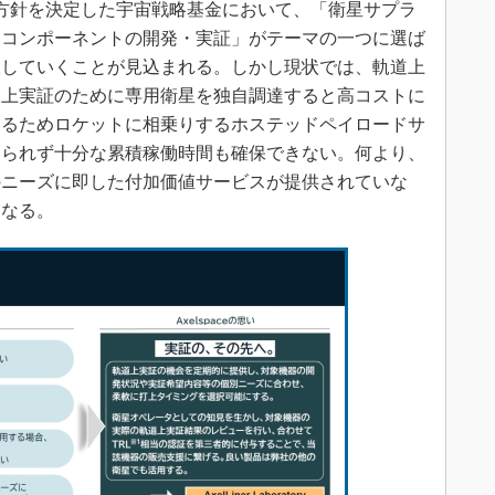
本方針を決定した宇宙戦略基金において、「衛星サプラ
・コンポーネントの開発・実証」がテーマの一つに選ば
大していくことが見込まれる。しかし現状では、軌道上
道上実証のために専用衛星を独自調達すると高コストに
えるためロケットに相乗りするホステッドペイロードサ
てられず十分な累積稼働時間も確保できない。何より、
のニーズに即した付加価値サービスが提供されていな
になる。