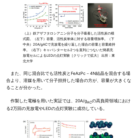
（上）鉄アザフタロシアニン分子を分子吸着した活性炭の模
式図。（左下）容量、活性炭単体に対する容量増加率。（下
中央）20A/gACで充放電を繰り返した場合の容量と容量維持
率。（右下）キャパシターセル2つを直列につないだ簡易充
放電セルによるLEDの点灯実験［クリックで拡大］ 出所：東
北大学
また、同じ混合比でも活性炭とFeAzPc－4N結晶を混合する場
合より、溶媒を用いて分子担持した場合の方が、容量が大きくな
ることが分かった。
作製した電極を用いた実証では、20A/g
の高負荷領域におけ
AC
る2万回の充放電やLEDの点灯実験に成功している。