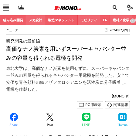
組み込み開発
メカ設計
製造マネジメント
モビリティ
FA
素材／化学
ニュース
2024年7月9日
研究開発の最前線
高価なナノ炭素を用いずスーパーキャパシター並
みの容量を得られる電極を開発
東北大学は、高価なナノ炭素を使用せずに、スーパーキャパシタ
ー並みの容量を得られるキャパシター用電極を開発した。安全で
安価な青色顔料の鉄アザフタロシアニンを活性炭に分子吸着し、
電極を作製した。
[MONOist]
PC用表示
関連情報
Share
Post
LINE
Hatena