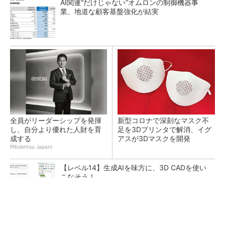
AI関連“だけじゃない”オムロンの制御機器事
業、地道な顧客基盤強化が結実
全員がリーダーシップを発揮
新型コロナで深刻なマスク不
し、自分より優れた人財を育
足を3Dプリンタで解消、イグ
成する
アスが3Dマスクを開発
PR(dentsu Japan)
【レベル14】生成AIを味方に、3D CADを使い
こなそう！
令和8年熊本地震による工場への影響まとめ