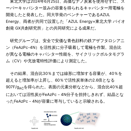
東北大学は2024年6月25日、高価なナノ炭素を使用せずに、ス
ーパーキャパシター並みの容量を得られるキャパシター用電極を
開発したと発表した。同大学発のベンチャーであるAZUL
Energy、両者が共同で設置した「AZUL Energy×東北大学 バイオ
創発 GX共創研究所」との共同研究による成果だ。
研究グループは、安全で安価な青色顔料の鉄アザフタロシアニ
ン（FeAzPc-4N）を活性炭に分子吸着して電極を作製。混合比
が異なる電極のキャパシター性能を、サイクリックボルタモグラ
ム（CV）や充放電特性評価により測定した。
その結果、混合比30％までは線形に増加する容量が、40％を
超えると増加率が上昇し、60％で活性炭単体の2.6倍となる
907F/g
を得られた。表面の元素分析などから、混合比40％超
AC
においては活性炭がFeAzPc－4N分子を担持しきれず、結晶とな
ったFeAzPc－4Nが容量に寄与していると示唆される。