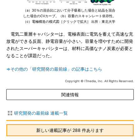
（a）30％の混合比において分子吸着した場合と結晶を混合
した場合のCVカーブ。（b）容量のスキャンレート依存性。
（c）電極構造の模式図［クリックで拡大］ 出所：東北大学
電気二重層キャパシターは、電極表面に電気を蓄えて高速な充
放電ができる反面、静電容量が小さい。容量を増やすために開発
されたスーパーキャパシターは、材料に高価なナノ炭素が必要と
なることが課題だった。
⇒その他の「研究開発の最前線」の記事はこちら
Copyright © ITmedia, Inc. All Rights Reserved.
関連情報
研究開発の最前線 連載一覧
新しい連載記事が 288 件あります