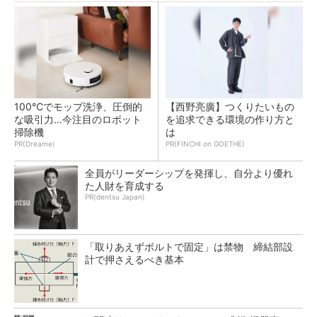
100℃でモップ洗浄、圧倒的
【西野亮廣】つくりたいもの
な吸引力…今注目のロボット
を追求できる環境の作り方と
掃除機
は
PR(Dreame)
PR(FINCHI on GOETHE)
全員がリーダーシップを発揮し、自分より優れ
た人財を育成する
PR(dentsu Japan)
「取りあえずボルトで固定」は禁物 締結部設
計で押さえるべき基本