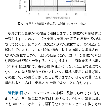
図10
板厚方向分割数と最大応力の関係［クリックで拡大］
板厚方向分割数が1の場合に注目します。分割数1でも厳密解と
一致します。これは、「2次要素は要素内の変位が座標の2次式に
従って変化し、応力分布は座標の1次式で変化する」との仮定に
起因しています。はりの曲げの場合、長手方向応力は板厚方向に
1次式で変化するので、上記の仮定に当てはまり、分割数1でもは
り理論の厳密解と一致することになります。「有限要素法の出力
はそもそも近似解で、要素分割を細かくしないと正確な値になら
ない」との先入観がぶっ飛びましたね。機械の部品には曲げ応力
が発生している部分が多くあると思いますが、明らかに曲げだと
思われるところは、板厚方向1分割でよいことになります。
連載第1回
でシミュレーションの神様に見捨てられそうになり
ましたが、そう簡単に見捨てはしません（いやいや、筆者は最近
でもCAEソフトが出力する理不尽なエラーメッセージに悩まされ