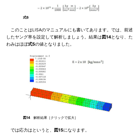
式6
このことはLISAのマニュアルにも書いてあります。では、前述
したヤング率を設定して解析しましょう。結果は
図14
となり、た
わみはほぼ
式5
の値となりました。
図14
解析結果［クリックで拡大］
では応力はというと、
図15
になります。