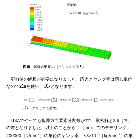
図15
解析結果 応力［クリックで拡大］
応力値の解釈が必要になりました。応力とヤング率は同じ単位
なので
式6
を使い、
式7
となります。
式7
［クリックで拡大］
LISAでやっても板厚方向要素分割数が1で、厳密解と2.6［％］
の差となりました。以上のことから、［mm］でのモデリング、
2
-6
3
200000［N/mm
］の単位のヤング率、7.8×10
［kg/mm
］の単