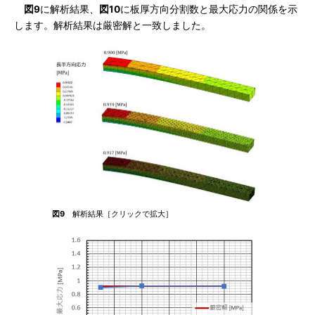
図9
に解析結果、
図10
に板厚方向分割数と最大応力の関係を示
します。解析結果は厳密解と一致しました。
図9
解析結果［クリックで拡大］