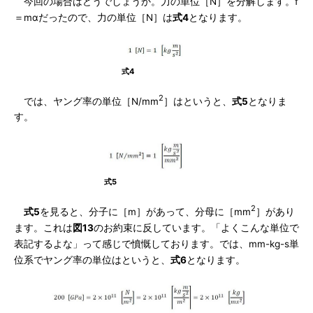
今回の場合はどうでしょうか。力の単位［N］を分解します。f
＝mαだったので、力の単位［N］は
式4
となります。
式4
2
では、ヤング率の単位［N/mm
］はというと、
式5
となりま
す。
式5
2
式5
を見ると、分子に［m］があって、分母に［mm
］があり
ます。これは
図13
のお約束に反しています。「よくこんな単位で
表記するよな」って感じで憤慨しております。では、mm-kg-s単
位系でヤング率の単位はというと、
式6
となります。