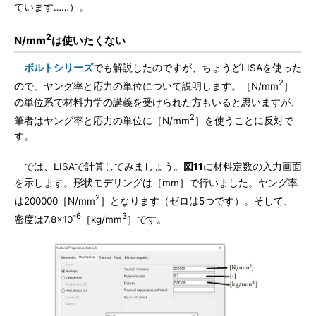
ています……）。
2
N/mm
は使いたくない
ボルトシリーズ
でも解説したのですが、ちょうどLISAを使った
2
ので、ヤング率と応力の単位について説明します。［N/mm
］
の単位系で材料力学の講義を受けられた方もいると思いますが、
2
筆者はヤング率と応力の単位に［N/mm
］を使うことに反対で
す。
では、LISAで計算してみましょう。
図11
に材料定数の入力画面
を示します。形状モデリングは［mm］で行いました。ヤング率
2
は200000［N/mm
］となります（ゼロは5つです）。そして、
-6
3
密度は7.8×10
［kg/mm
］です。