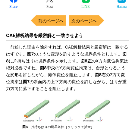
Share
Post
LINE
Hatena
前のページへ
次のページへ
CAE解析結果を厳密解と一致させよう
前述した理由を除外すれば、CAE解析結果と厳密解は一致する
はずです。
図7
のような変形を許すような境界条件とします。
図
8
に片持ちはりの境界条件を示します。
図8左
のX方向変位拘束は
絶対必要ですね。
図8中央
のY方向変位拘束は、台形となるよう
な変形を許しながら、剛体変位を阻止します。
図8右
のZ方向変
位拘束は
図7
の断面内の上下方向の変位を許しながら、はりが重
力方向に落下することを阻止します。
図8
片持ちはりの境界条件［クリックで拡大］