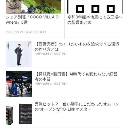
シェア別荘「COCO VILLA O
令和8年熊本地震による工場へ
wners」3選
の影響まとめ
PR(COCO VILLA on GOETHE)
【西野亮廣】つくりたいものを追求できる環境
の作り方とは
PR(FINCHI on GOETHE)
【見城徹×藤田晋】AI時代でも変わらない経営
者の本質
PR(FINCHI on GOETHE)
異例ヒット？ 使い勝手にこだわったオムロン
の“オープンな”IO-Linkマスター