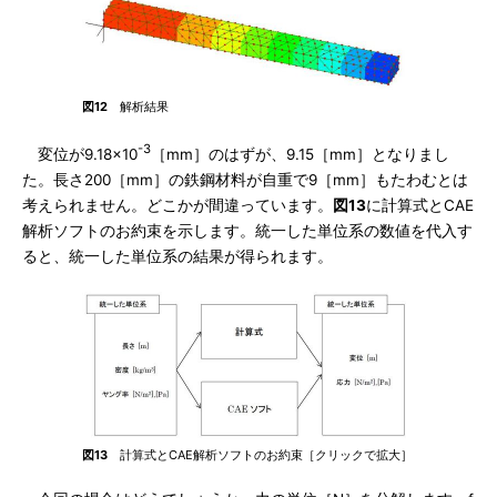
図12
解析結果
-3
変位が9.18×10
［mm］のはずが、9.15［mm］となりまし
た。長さ200［mm］の鉄鋼材料が自重で9［mm］もたわむとは
考えられません。どこかが間違っています。
図13
に計算式とCAE
解析ソフトのお約束を示します。統一した単位系の数値を代入す
ると、統一した単位系の結果が得られます。
図13
計算式とCAE解析ソフトのお約束［クリックで拡大］