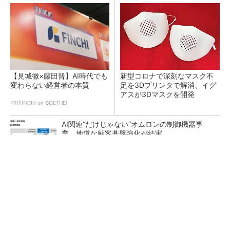
【見城徹×藤田晋】AI時代でも
新型コロナで深刻なマスク不
変わらない経営者の本質
足を3Dプリンタで解消、イグ
アスが3Dマスクを開発
PR(FINCHI on GOETHE)
AI関連“だけじゃない”オムロンの制御機器事
業、地道な顧客基盤強化が結実
【レベル14】生成AIを味方に、3D CADを使い
こなそう！