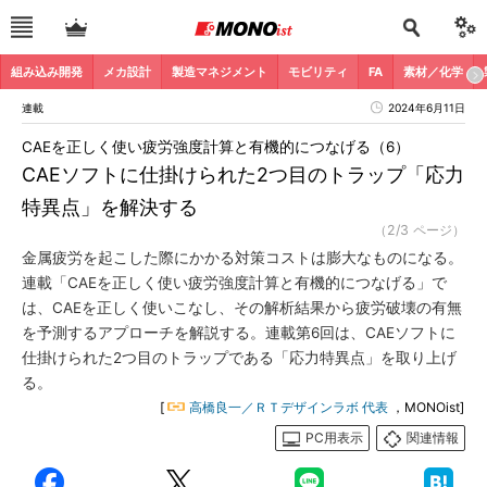
組み込み開発
メカ設計
製造マネジメント
モビリティ
FA
素材／化学
連載
2024年6月11日
CAEを正しく使い疲労強度計算と有機的につなげる（6）
CAEソフトに仕掛けられた2つ目のトラップ「応力
特異点」を解決する
（2/3 ページ）
金属疲労を起こした際にかかる対策コストは膨大なものになる。
連載「CAEを正しく使い疲労強度計算と有機的につなげる」で
は、CAEを正しく使いこなし、その解析結果から疲労破壊の有無
を予測するアプローチを解説する。連載第6回は、CAEソフトに
仕掛けられた2つ目のトラップである「応力特異点」を取り上げ
る。
[
高橋良一／ＲＴデザインラボ 代表
，MONOist]
PC用表示
関連情報