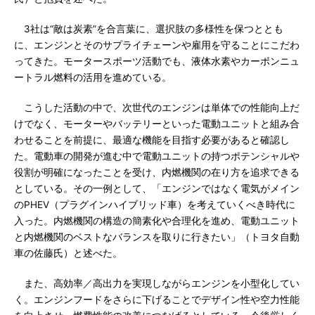
3社は“敵は炭素”を合言葉に、選択肢の多様性を保つととも
に、エンジンとそのサプライチェーンや雇用を守ることにこだわ
ってきた。モータースポーツ活動でも、液体水素やカーボンニュ
ートラル燃料の活用を進めている。
こうした活動の中で、次世代のエンジンは単体での性能向上だ
けでなく、モーターやバッテリーといった電動ユニットと組み合
わせることを前提に、最適な機能を目指す必要があると確認し
た。電動車の開発が進む中で電動ユニットの持つポテンシャルや
役割が明確になったことを受け、内燃機関の在り方を追求できる
としている。その一例として、「エンジンではなく電気がメイン
のPHEV（プラグインハイブリッド車）を考えていくべき時代に
入った。内燃機関の構造の簡素化や合理化を進め、電動ユニット
と内燃機関のベストなバランスを取りに行きたい」（トヨタ自動
車の佐藤氏）と述べた。
また、高効率／高出力を実現しながらエンジンを小型化してい
く。エンジンフードをさらに下げることでデザイン性や空力性能