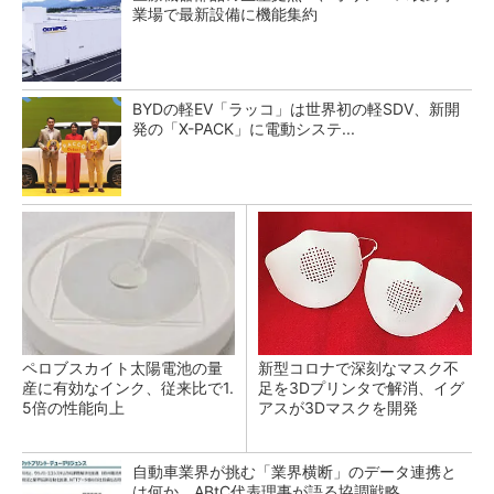
業場で最新設備に機能集約
BYDの軽EV「ラッコ」は世界初の軽SDV、新開
発の「X-PACK」に電動システ...
ペロブスカイト太陽電池の量
新型コロナで深刻なマスク不
産に有効なインク、従来比で1.
足を3Dプリンタで解消、イグ
5倍の性能向上
アスが3Dマスクを開発
自動車業界が挑む「業界横断」のデータ連携と
は何か ABtC代表理事が語る協調戦略