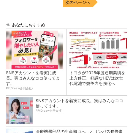
次のページへ
あなたにおすすめ
SNSアカウントを着実に成
トヨタが2026年度通期業績を
長。実はみんなココ使ってま
上方修正、好調なHEVは次世
す。
代電池で競争力を強化へ
PR(Dreaw合同会社)
SNSアカウントを着実に成長。実はみんなココ
使ってます。
PR(Dreaw合同会社)
医療機器部品の生産拠点へ、オリンパス長野事