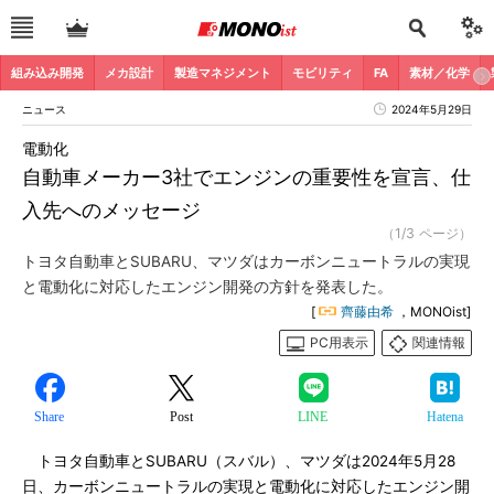
組み込み開発
メカ設計
製造マネジメント
モビリティ
FA
素材／化学
ニュース
2024年5月29日
電動化
自動車メーカー3社でエンジンの重要性を宣言、仕
入先へのメッセージ
（1/3 ページ）
トヨタ自動車とSUBARU、マツダはカーボンニュートラルの実現
と電動化に対応したエンジン開発の方針を発表した。
[
齊藤由希
，MONOist]
PC用表示
関連情報
Share
Post
LINE
Hatena
トヨタ自動車とSUBARU（スバル）、マツダは2024年5月28
日、カーボンニュートラルの実現と電動化に対応したエンジン開