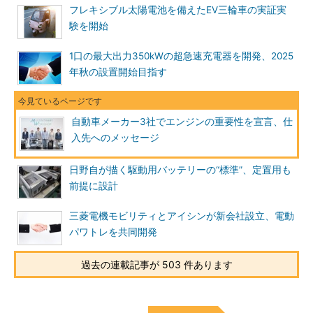
フレキシブル太陽電池を備えたEV三輪車の実証実
験を開始
1口の最大出力350kWの超急速充電器を開発、2025
年秋の設置開始目指す
自動車メーカー3社でエンジンの重要性を宣言、仕
入先へのメッセージ
日野自が描く駆動用バッテリーの“標準”、定置用も
前提に設計
三菱電機モビリティとアイシンが新会社設立、電動
パワトレを共同開発
過去の連載記事が 503 件あります