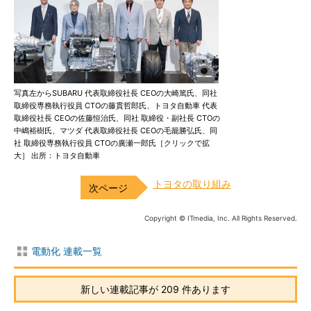
写真左からSUBARU 代表取締役社長 CEOの大崎篤氏、同社
取締役専務執行役員 CTOの藤貫哲郎氏、トヨタ自動車 代表
取締役社長 CEOの佐藤恒治氏、同社 取締役・副社長 CTOの
中嶋裕樹氏、マツダ 代表取締役社長 CEOの毛籠勝弘氏、同
社 取締役専務執行役員 CTOの廣瀬一郎氏［クリックで拡
大］ 出所：トヨタ自動車
トヨタの取り組み
Copyright © ITmedia, Inc. All Rights Reserved.
電動化 連載一覧
新しい連載記事が 209 件あります