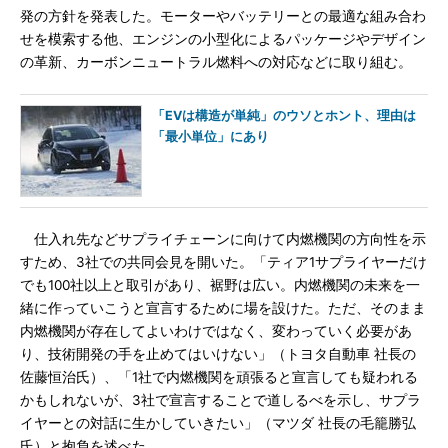
発の方針を発表した。モーターやバッテリーとの最適な組み合わ
せを模索する他、エンジンの小型化によるパッケージやデザイン
の革新、カーボンニュートラル燃料への対応などに取り組む。
「EVは構造が単純」のウソとホント、理由は
「最小単位」にあり
仕入れ先などサプライチェーンに向けて内燃機関の方向性を示
すため、3社での共同会見を開いた。「ティア1サプライヤーだけ
でも100社以上と取引があり、裾野は広い。内燃機関の未来を一
緒に作っていこうと宣言するために場を設けた。ただ、そのまま
内燃機関が存在してよいわけではなく、変わっていく必要があ
り、技術開発の手を止めてはいけない」（トヨタ自動車 社長の
佐藤恒治氏）、「1社で内燃機関を頑張ると宣言しても疑われる
かもしれないが、3社で宣言することで道しるべを示し、サプラ
イヤーとの対話に生かしていきたい」（マツダ 社長の毛籠勝弘
氏）と抱負を述べた。