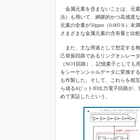
金属元素を含まないことは、元素分
法）も用いて、網羅的かつ高感度
元素の全量が50ppm（0.005
さまざまな金属元素の含有量と比
また、主な用途として想定する無
己発振回路であるリングオシレー
（NOT回路）、記憶素子としても
をシーケンシャルデータに変換す
も作製した。そして、これらを相互
ら成る4ビットID出力電子回路が
めて実証したという。