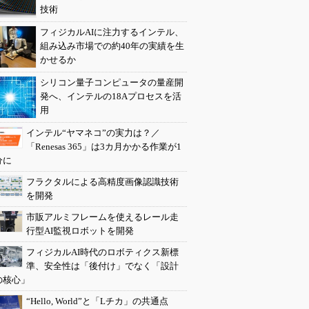
技術
フィジカルAIに注力するインテル、
組み込み市場での約40年の実績を生
かせるか
シリコン量子コンピュータの量産開
発へ、インテルの18Aプロセスを活
用
インテル“ヤマネコ”の実力は？／
「Renesas 365」は3カ月かかる作業が1
分に
フラクタルによる高精度画像認識技術
を開発
市販アルミフレームを使えるレール走
行型AI監視ロボットを開発
フィジカルAI時代のロボティクス新標
準、安全性は「後付け」でなく「設計
の核心」
“Hello, World”と「Lチカ」の共通点