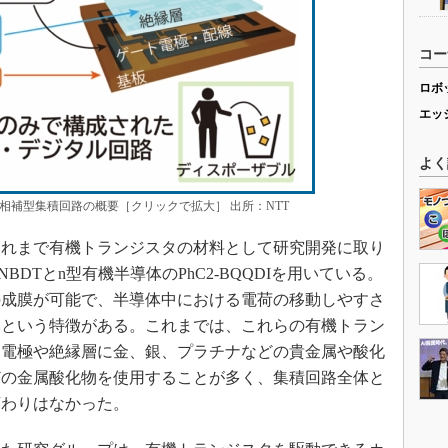
コー
ロボ
エッ
よく
相補型集積回路の概要［クリックで拡大］ 出所：NTT
れまで有機トランジスタの材料として研究開発に取り
BDTとn型有機半導体のPhC2-BQQDIを用いている。
の成膜が可能で、半導体中における電荷の移動しやすさ
いという特徴がある。これまでは、これらの有機トラン
、電極や絶縁層に金、銀、プラチナなどの貴金属や酸化
どの金属酸化物を使用することが多く、集積回路全体と
変わりはなかった。