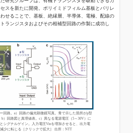
した研究グループは、有機トランジスタを駆動できるカ
ロセスを新たに開発。ポリイミドフィルム基板とパリレ
合わせることで、基板、絶縁層、半導体、電極、配線の
機トランジスタおよびその相補型回路の作製に成功し
ー回路。a）回路の偏光顕微鏡写真。青で示した箇所がp型
b）回路図と真理値表。c）異なる電源電圧（5～30V）に
とシグナルゲイン。入力電圧Vinを増加させると、出力電
を境に減少に転じる［クリックで拡大］ 出所：NTT