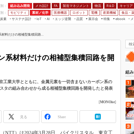
程別：
組み込み開発
メカ設計
製造マネジメント
物流
R＆D
キャリア
FA
業別：
モビリティ
素材／化学
医療機器
ロボット
電機
産業機械
食品・
炭素
サステナ設計
エッジ逆襲
品質
展示会
特集
メ
IoT
AI
ebook
伝承
組み込み開発
CEATEC
読者調査まとめ
編集後記
材料だけの相補型集積回路...
JIMTOF
保全
メカ設計
つながるクルマ
組込み/エッジ コンピューティング
ス
 AI
製造マネジメント
5G
展＆IoT/5Gソリューション展
VR／AR
FA
ン系材料だけの相補型集積回路を開
IIFES
モビリティ
フィールドサービス
国際ロボット展
素材／化学
FPGA
組み
ジャパンモビリティショー
組み込み画像技術
東京工業大学とともに、金属元素を一切含まないカーボン系の
TECHNO-FRONTIER
ジスタの組み合わせから成る相補型集積回路を開発したと発表
組み込みモデリング
人テク展
Windows Embedded
[
MONOist
]
スマート工場EXPO
車載ソフト開発
EdgeTech+
見る
Share
ISO26262
日本ものづくりワールド
無償設計ツール
AUTOMOTIVE WORLD
TT）は2024年3月28日、パイクリスタル、東京工