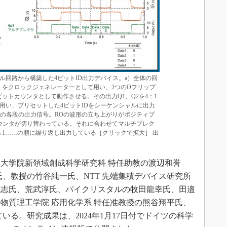
ル回路から構築した4ビットID出力デバイス。a）全体の回
）をクロックジェネレーターとして用い、2つのDフリップ
ビットカウンタとして動作させる。その出力Q1、Q2を4：1
用い、プリセットした4ビットIDをシーケンシャルに出力
のときの各段の出力信号。ROの波形の立ち上がりがポジティブ
ウンタが切り替わっている。それに合わせてマルチプレク
4→2→1……の順に繰り返し出力している［クリックで拡大］ 出
大学院新領域創成科学研究科 特任助教の渡辺和誉
氏、教授の竹谷純一氏、NTT 先端集積デバイス研究所
武志氏、荒武淳氏、パイクリスタルの牧田龍幸氏、田邉
物質理工学院 応用化学系 特任准教授の熊谷翔平氏、
いる。研究成果は、2024年1月17日付でドイツの科学