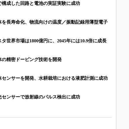
で構成した回路と電池の実証実験に成功
体を長寿命化、物流向けの温度／振動記録用薄型電子
タ世界市場は1800億円に、2045年には10.9倍に成長
体の精密ドーピング技術を開発
体センサーを開発、水耕栽培における液肥計測に成功
光センサーで放射線のパルス検出に成功