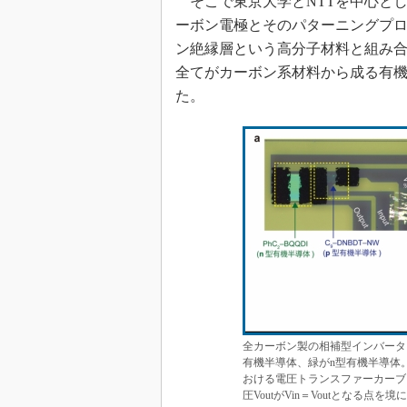
そこで東京大学とNTTを中心と
ーボン電極とそのパターニングプ
ン絶縁層という高分子材料と組み
全てがカーボン系材料から成る有
た。
全カーボン製の相補型インバータ
有機半導体、緑がn型有機半導体。
おける電圧トランスファーカーブ
圧VoutがVin＝Voutとなる点