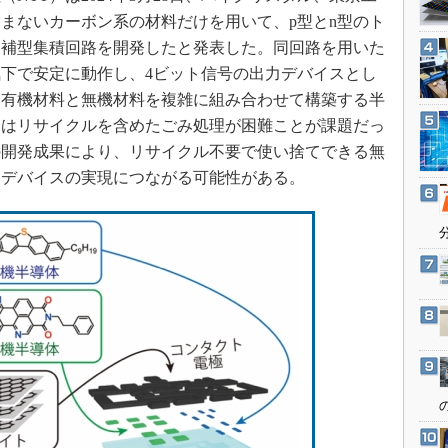
3Dプリンタ
産業オープンネット展
まないカーボン系の材料だけを用いて、p型とn型のト
デジタルツインとCAE
相補型集積回路を開発したと発表した。同回路を用いた
S＆OP
下で安定に動作し、4ビット信号の出力デバイスとし
。有機材料と無機材料を複雑に組み合わせて構築する半
インダストリー4.0
スはリサイクルを含めたごみ処理が困難ことが課題だっ
イノベーション
の開発成果により、リサイクル不要で使い捨てできる無
製造業ビッグデータ
ーデバイスの実現につながる可能性がある。
メイドインジャパン
植物工場
知財マネジメント
海外生産
グローバル設計・開発
制御セキュリティ
新型コロナへの対応