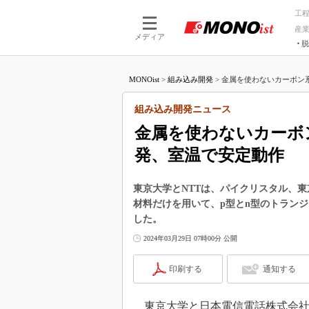
工
産
メディア
脱
つながる技術
AI×技術
MONOist
>
組み込み開発
>
金属を使わないカーボン系
つながる工場
AI×設備
つながるサービ
Physical
組み込み開発ニュース
金属を使わないカーボ
発、室温で安定動作
東京大学とNTTは、パイクリスタル、
材料だけを用いて、p型とn型のトラン
した。
2024年03月29日 07時00分 公開
印刷する
通知する
東京大学と日本電信電話株式会社（N