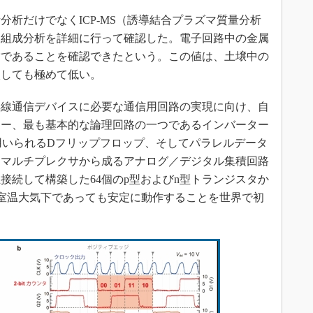
析だけでなくICP-MS（誘導結合プラズマ質量分析
な組成分析を詳細に行って確認した。電子回路中の金属
％）未満であることを確認できたという。この値は、土壌中の
較しても極めて低い。
線通信デバイスに必要な通信用回路の実現に向け、自
ター、最も基本的な論理回路の一つであるインバーター
用いられるDフリップフロップ、そしてパラレルデータ
るマルチプレクサから成るアナログ／デジタル集積回路
接続して構築した64個のp型およびn型トランジスタか
、室温大気下であっても安定に動作することを世界で初