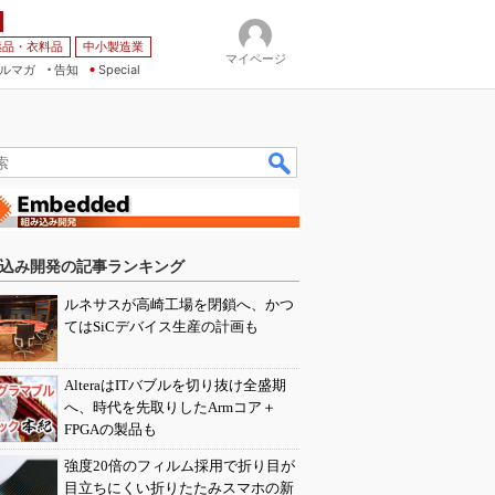
薬品・衣料品
中小製造業
マイページ
ルマガ
告知
Special
込み開発の記事ランキング
ルネサスが高崎工場を閉鎖へ、かつ
てはSiCデバイス生産の計画も
AlteraはITバブルを切り抜け全盛期
へ、時代を先取りしたArmコア＋
FPGAの製品も
強度20倍のフィルム採用で折り目が
目立ちにくい折りたたみスマホの新