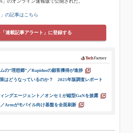
chnologies」のオンライン速報版で公開された。
ス」の記事はこちら
を「連載記事アラート」に登録する
ムの“理想郷”／Rapidusの顧客獲得が進捗
策はどうなっているのか？ 2025年版調査レポート
ディングエージェント／オンセミが縦型GaNを披露
ス／Armがモバイル向け基盤を全面刷新