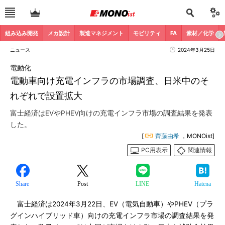
組み込み開発
メカ設計
製造マネジメント
モビリティ
FA
素材／化学
ニュース
2024年3月25日
電動化
電動車向け充電インフラの市場調査、日米中のそ
れぞれで設置拡大
富士経済はEVやPHEV向けの充電インフラ市場の調査結果を発表
した。
[
齊藤由希
，MONOist]
PC用表示
関連情報
Share
Post
LINE
Hatena
富士経済は2024年3月22日、EV（電気自動車）やPHEV（プラ
グインハイブリッド車）向けの充電インフラ市場の調査結果を発