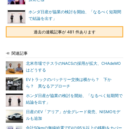
ホンダ日産が協業の検討を開始、「なるべく短期間
で結論を出す」
過去の連載記事が 481 件あります
関連記事
北米市場でテスラのNACSの採用が拡大、CHAdeMO
はどうする
EVトラックのバッテリー交換は横から？ 下か
ら？ 異なるアプローチ
ホンダ日産が協業の検討を開始、「なるべく短期間で
結論を出す」
日産のEV「アリア」が全グレード発売、NISMOモデ
ルも追加
合計50kmの無線給電でEVの95％以上の移動をカバー