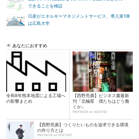
できることを検証
日産がエネルギーマネジメントサービス、導入第1弾
は広島大学
あなたにおすすめ
令和8年熊本地震による工場へ
【西野亮廣】ビジネス書最新
の影響まとめ
刊『北極星 僕たちはどう働
くか』
PR(FINCHI on GOETHE)
【西野亮廣】つくりたいものを追求できる環境
の作り方とは
PR(FINCHI on GOETHE)