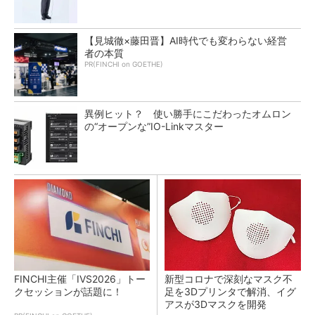
【見城徹×藤田晋】AI時代でも変わらない経営
者の本質
PR(FINCHI on GOETHE)
異例ヒット？ 使い勝手にこだわったオムロン
の“オープンな”IO-Linkマスター
FINCHI主催「IVS2026」トー
新型コロナで深刻なマスク不
クセッションが話題に！
足を3Dプリンタで解消、イグ
アスが3Dマスクを開発