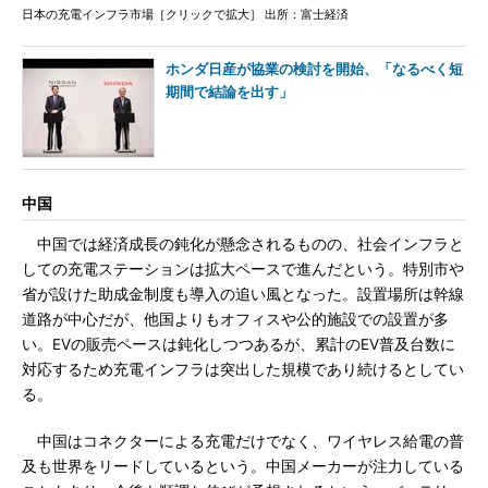
日本の充電インフラ市場［クリックで拡大］ 出所：富士経済
ホンダ日産が協業の検討を開始、「なるべく短
期間で結論を出す」
中国
中国では経済成長の鈍化が懸念されるものの、社会インフラと
しての充電ステーションは拡大ペースで進んだという。特別市や
省が設けた助成金制度も導入の追い風となった。設置場所は幹線
道路が中心だが、他国よりもオフィスや公的施設での設置が多
い。EVの販売ペースは鈍化しつつあるが、累計のEV普及台数に
対応するため充電インフラは突出した規模であり続けるとしてい
る。
中国はコネクターによる充電だけでなく、ワイヤレス給電の普
及も世界をリードしているという。中国メーカーが注力している