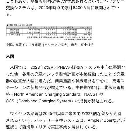
こともあり、今後も順調な伸びが予想されるという。バッテリー
交換システムは、2023年時点で累計6400カ所に展開されてい
る。
中国の充電インフラ市場［クリックで拡大］ 出所：富士経済
米国
米国では、2023年のEV／PHEVの販売がテスラを中心に堅調だ
った他、各州の充電インフラ整備計画が本格稼働したことで充電
器の設置が大幅に進んだ。商業施設や幹線道路を中心に、充電ス
テーションの新規開設が増えている。中長期的には、北米充電規
格（North American Charging Standard、NACS）や
CCS（Combined Charging System）の成長が見込まれる。
ワイヤレス給電は2025年以降に米国での本格的な普及が期待
されるという。バッテリー交換システムは、AmpleとUberなどが
連携して西海岸エリアで実証事業を展開している。