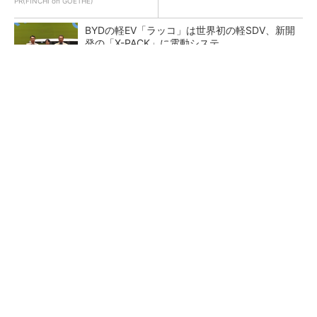
PR(FINCHI on GOETHE)
BYDの軽EV「ラッコ」は世界初の軽SDV、新開
発の「X-PACK」に電動システ...
ペロブスカイト太陽電池の量産に有効なイン
ク、従来比で1.5倍の性能向上
【レベル14】生成AIを味方に、3D CADを使い
こなそう！