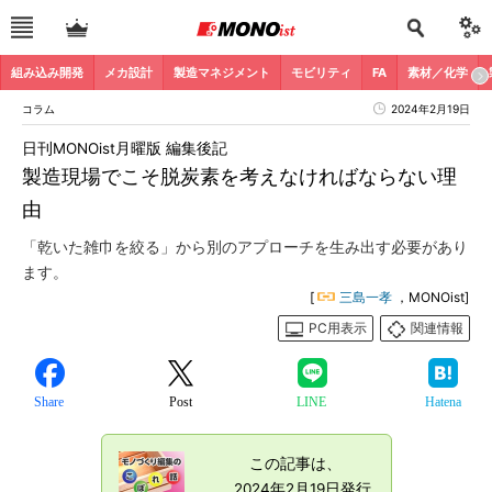
組み込み開発
メカ設計
製造マネジメント
モビリティ
FA
素材／化学
コラム
2024年2月19日
日刊MONOist月曜版 編集後記
製造現場でこそ脱炭素を考えなければならない理
由
「乾いた雑巾を絞る」から別のアプローチを生み出す必要があり
ます。
[
三島一孝
，MONOist]
PC用表示
関連情報
Share
Post
LINE
Hatena
この記事は、
2024年2月19日発行