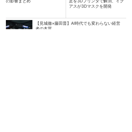
の影響まとめ
足を3Dプリンタで解消、イグ
アスが3Dマスクを開発
【見城徹×藤田晋】AI時代でも変わらない経営
者の本質
PR(FINCHI on GOETHE)
【レベル14】生成AIを味方に、3D CADを使い
こなそう！
狭小な駐車場に、シャープがポールカメラ式製
品発表 市場シェア10％目指す