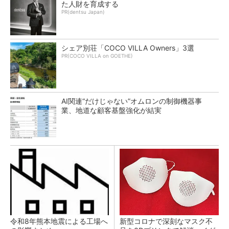
た人財を育成する
PR(dentsu Japan)
シェア別荘「COCO VILLA Owners」3選
PR(COCO VILLA on GOETHE)
AI関連“だけじゃない”オムロンの制御機器事
業、地道な顧客基盤強化が結実
令和8年熊本地震による工場へ
新型コロナで深刻なマスク不