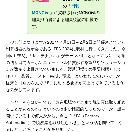
の「
日刊
MONOist
」に掲載されたMONOistの
編集担当者による編集後記の転載で
す。
少し前になりますが2024年1月31日～2月2日に開催されていた
制御機器の展示会であるIIFES 2024に取材に行ってきました。今
回のIIFESは「サステナブル」がテーマの1つとなっており、制御
の切り口でカーボンニュートラルに貢献する製品やソリューショ
ンが数多く出展されていました。製造現場での重要指標として
QCDE（品質、コスト、納期、環境）といわれて久しいですが、
従来とは別の次元で「E」に対する要求が高まってきているよう
な気がしています。
ただ、そうはいっても「製造現場でどこまで脱炭素に取り組め
ることがあるのか」というのは多少懐疑的だったのですが、話を
聞いている中で何人かから、今こそ「FA（Factory
Automation）で脱炭素を取り組むべき」という話を聞いて「な
るほど」と感じることがありました。