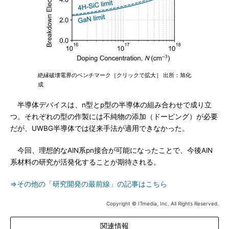
絶縁破壊電界のベンチマーク［クリックで拡大］ 出所：旭化
成
半導体デバイスは、n型とp型の半導体の組み合わせで成り立
つ。それぞれの型の作製には不純物の添加（ドーピング）が必要
だが、UWBG半導体では従来手法が適用できなかった。
今回、理想的なAlN系pn接合が可能になったことで、今後AlN
系材料の研究が活発化することが期待される。
⇒その他の「研究開発の最前線」の記事はこちら
Copyright © ITmedia, Inc. All Rights Reserved.
関連情報