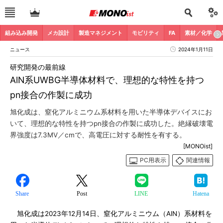
組み込み開発
メカ設計
製造マネジメント
モビリティ
FA
素材／化学
ニュース
2024年1月11日
研究開発の最前線
AlN系UWBG半導体材料で、理想的な特性を持つ
pn接合の作製に成功
旭化成は、窒化アルミニウム系材料を用いた半導体デバイスにお
いて、理想的な特性を持つpn接合の作製に成功した。絶縁破壊電
界強度は7.3MV／cmで、高電圧に対する耐性を有する。
[MONOist]
PC用表示
関連情報
Share
Post
LINE
Hatena
旭化成は2023年12月14日、窒化アルミニウム（AlN）系材料を