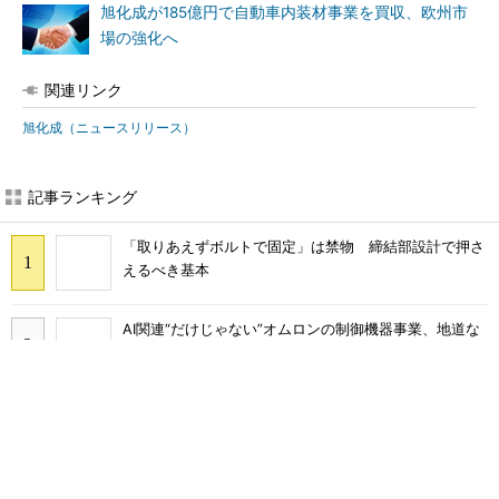
旭化成が185億円で自動車内装材事業を買収、欧州市
場の強化へ
関連リンク
旭化成（ニュースリリース）
記事ランキング
「取りあえずボルトで固定」は禁物 締結部設計で押さ
えるべき基本
AI関連“だけじゃない”オムロンの制御機器事業、地道な
顧客基盤強化が結実
量産プロセスで、完璧な量産（組み立て）と検査ができ
ない理由
フィジカルAIに注力するインテル、組み込み市場での約