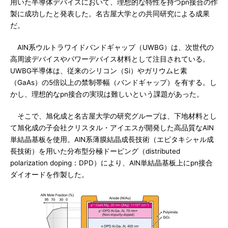
用いた半導体デバイスにおいて、理想的な特性を持つpn接合の作
製に成功したと発表した。名古屋大学との共同研究による成果
だ。
AlN系ウルトラワイドバンドギャップ（UWBG）は、次世代の
高周波デバイスやパワーデバイス材料として注目されている。
UWBG半導体は、従来のシリコン（Si）やガリウムヒ素
（GaAs）の5倍以上の禁制帯幅（バンドギャップ）を有する。し
かし、理想的なpn接合の実現は難しいという課題があった。
そこで、旭化成と名古屋大学の研究グループは、下地材料とし
て旭化成の子会社クリスタル・アイエスが開発した高品質なAlN
単結晶基板を使用。AlN系薄膜結晶成長技術（エピタキシャル成
長技術）を用いた分布型分極ドーピング（distributed
polarization doping：DPD）により、AlN単結晶基板上にpn接合
ダイオードを作製した。