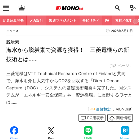
組み込み開発
メカ設計
製造マネジメント
モビリティ
FA
素材／化学
ニュース
2026年6月11日
脱炭素
海水から脱炭素で資源を獲得！ 三菱電機らの新
技術とは……
（1/3 ページ）
三菱電機はVTT Technical Research Centre of Finlandと共同
で、海水を介し大気中からCO2を回収する「Direct Ocean
Capture（DOC）」システムの基礎技術開発を完了した。同シス
テムが「エネルギー安全保障」や「資源循環」に貢献するワケと
は……
[
遠藤和宏
，MONOist]
PC用表示
関連情報
Share
Post
LINE
Hatena