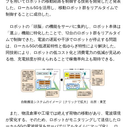
プを用いてロボットの移動経路を制御する技術を開発したと発表
した。ローカル5Gを活用し、移動ロボット群をリアルタイムで
制御することに成功した。
ロボットの「頭脳」の機能をサーバに集約し、ロボット本体は
「運ぶ」機能に特化したことで、12台のロボット群をリアルタイ
ムで制御できた。電波の遅延や干渉でロボットが停止する問題
は、ローカル5Gの低遅延特性と低ゆらぎ特性により解決した。
同技術により、ロボットの低コスト化と消費電力の低減が見込め
る他、充電頻度が抑えられることで稼働率向上も期待できる。
自動搬送システムのイメージ［クリックで拡大］ 出所：東芝
また、物流倉庫や工場では絶えず荷物の移動があり、電波環境
が変化する。そのため、ロボットがモニタリングして送信したロ
ーカル5Gの電波状況をサーバでリアルタイムにマップ化し、ロ