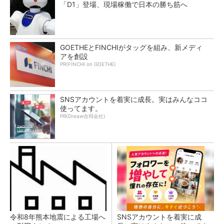
「D1」登場、現場稼働で日本の勝ち筋へ
GOETHEとFINCHIがタッグを組み、新メディ
アを創設
PR(FINCHI on GOETHE)
SNSアカウントを着実に成長。実はみんなココ
使ってます。
PR(Dreaw合同会社)
令和8年熊本地震による工場へ
SNSアカウントを着実に成