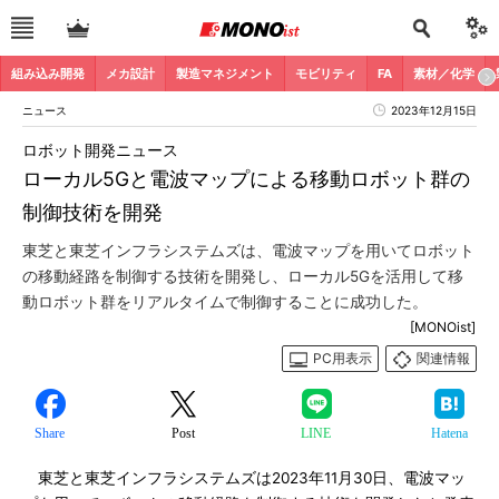
組み込み開発
メカ設計
製造マネジメント
モビリティ
FA
素材／化学
ニュース
2023年12月15日
ロボット開発ニュース
ローカル5Gと電波マップによる移動ロボット群の
制御技術を開発
東芝と東芝インフラシステムズは、電波マップを用いてロボット
の移動経路を制御する技術を開発し、ローカル5Gを活用して移
動ロボット群をリアルタイムで制御することに成功した。
[MONOist]
PC用表示
関連情報
Share
Post
LINE
Hatena
東芝と東芝インフラシステムズは2023年11月30日、電波マッ