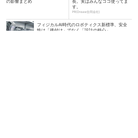
の影響まとめ
長。実はみんなココ使ってま
す。
PR(Dreaw合同会社)
フィジカルAI時代のロボティクス新標準、安全
性は「後付け」でなく「設計の核心」
DMPがフィジカルAI実装向け新拠点を開所、次
世代SoCやAMRデモを披露
AI関連“だけじゃない”オムロンの制御機器事
業、地道な顧客基盤強化が結実