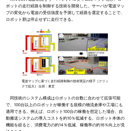
ボットの走行経路を制御する技術を開発した。サーバが電波マッ
プの変化から電波の受信強度を予測して経路を選定することで、
ロボット群は停止せずに走行できる。
電波マップに基づく走行経路制御の技術実証の様子［クリッ
クで拡大］ 出所：東芝
同技術のシステム構成はロボットの台数に合わせて拡張可能
で、100台以上のロボットが稼働する規模の物流倉庫や工場にも
適用できる。例えば、ロボット100台の稼働を想定した場合、自
動搬送システムの導入コストを約10％低減する。ロボット本体の
機能を絞ると、消費電力の約14％低減、稼働率の約16％向上が見