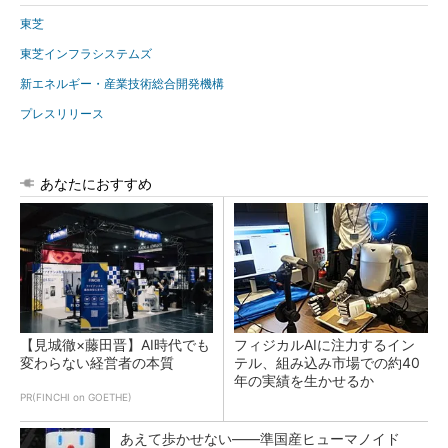
東芝
東芝インフラシステムズ
新エネルギー・産業技術総合開発機構
プレスリリース
あなたにおすすめ
【見城徹×藤田晋】AI時代でも
フィジカルAIに注力するイン
変わらない経営者の本質
テル、組み込み市場での約40
年の実績を生かせるか
PR(FINCHI on GOETHE)
あえて歩かせない――準国産ヒューマノイド