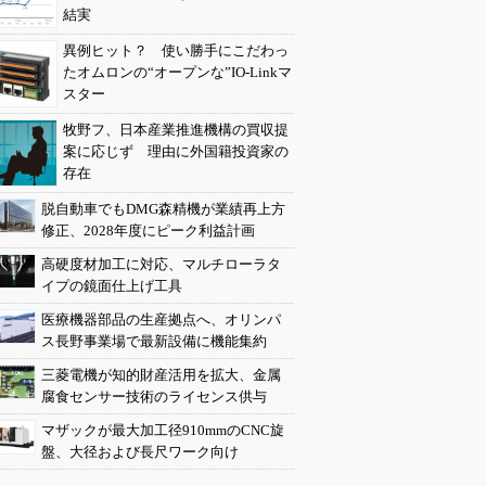
結実
異例ヒット？ 使い勝手にこだわっ
たオムロンの“オープンな”IO-Linkマ
スター
牧野フ、日本産業推進機構の買収提
案に応じず 理由に外国籍投資家の
存在
脱自動車でもDMG森精機が業績再上方
修正、2028年度にピーク利益計画
高硬度材加工に対応、マルチローラタ
イプの鏡面仕上げ工具
医療機器部品の生産拠点へ、オリンパ
ス長野事業場で最新設備に機能集約
三菱電機が知的財産活用を拡大、金属
腐食センサー技術のライセンス供与
マザックが最大加工径910mmのCNC旋
盤、大径および長尺ワーク向け