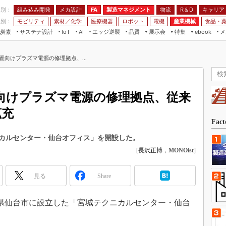
程別：
組み込み開発
メカ設計
製造マネジメント
物流
R＆D
キャリア
FA
業別：
モビリティ
素材／化学
医療機器
ロボット
電機
産業機械
食品・
炭素
サステナ設計
エッジ逆襲
品質
展示会
特集
メ
IoT
AI
ebook
伝承
組み込み開発
CEATEC
読者調査まとめ
編集後記
置向けプラズマ電源の修理拠点、...
JIMTOF
保全
メカ設計
つながるクルマ
組込み/エッジ コンピューティング
ス
 AI
製造マネジメント
5G
展＆IoT/5Gソリューション展
VR／AR
FA
向けプラズマ電源の修理拠点、従来
IIFES
モビリティ
フィールドサービス
拡充
国際ロボット展
素材／化学
FPGA
Fac
ジャパンモビリティショー
組み込み画像技術
カルセンター・仙台オフィス」を開設した。
TECHNO-FRONTIER
[
長沢正博
，
MONOist
]
組み込みモデリング
人テク展
Windows Embedded
スマート工場EXPO
見る
Share
車載ソフト開発
EdgeTech+
ISO26262
宮城県仙台市に設立した「宮城テクニカルセンター・仙台
日本ものづくりワールド
無償設計ツール
AUTOMOTIVE WORLD