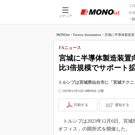
工
産
メディア
脱
つながる技術
AI×技術
MONOist
>
Factory Automation
>
宮城に半導体製造装
つながる工場
AI×設備
つながるサービ
Physical
FAニュース
宮城に半導体製造装置
比3倍規模でサポート
トルンプは宮城県仙台市に「宮城テクニ
2023年12月15日 08時30分 公開
印刷する
通知する
トルンプは2023年12月6日、
オフィス」の開所式を開催した。