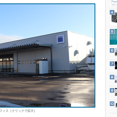
3Dプリンタ
産業オープンネット展
デジタルツインとCAE
S＆OP
インダストリー4.0
イノベーション
製造業ビッグデータ
メイドインジャパン
植物工場
知財マネジメント
海外生産
グローバル設計・開発
制御セキュリティ
新型コロナへの対応
フィス［クリックで拡大］