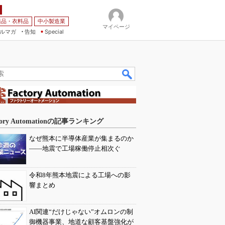
薬品・衣料品
中小製造業
マイページ
ルマガ
告知
Special
tory Automationの記事ランキング
なぜ熊本に半導体産業が集まるのか
――地震で工場稼働停止相次ぐ
令和8年熊本地震による工場への影
響まとめ
AI関連“だけじゃない”オムロンの制
御機器事業、地道な顧客基盤強化が