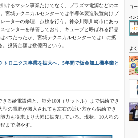
掛けるマシン事業だけでなく、プラズマ電源などのエ
コー
る。宮城テクニカルセンターでは半導体製造装置向けプ
イン
ネレーターの修理、点検を行う。神奈川県川崎市にあっ
ビスセンターを移管しており、キューブと呼ばれる部品
は3つだったが、宮城テクニカルセンターでは11に拡
る。投資金額は数億円という。
よく
クトロニクス事業を拡大へ、5年間で板金加工機事業と
できる給電設備と、毎分100l（リットル）まで供給でき
大型の電源が搬入されても左右の近い方から供給でき
能力も従来より大幅に拡充している。現状、10人程の
人程まで増やす。