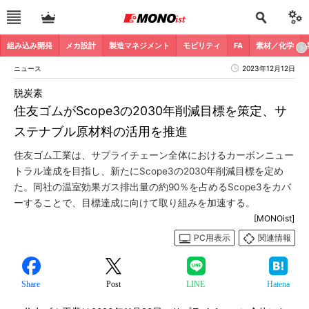
組み込み開発
メカ設計
製造マネジメント
モビリティ
FA
素材／化学
ニュース
2023年12月12日
脱炭素
住友ゴムがScope3の2030年削減目標を策定、サ
ステナブル原材料の活用を推進
住友ゴム工業は、サプライチェーン全体におけるカーボンニュー
トラル達成を目指し、新たにScope3の2030年削減目標を定め
た。同社の温室効果ガス排出量の約90％を占めるScope3をカバ
ーすることで、目標達成に向けて取り組みを加速する。
[MONOist]
PC用表示
関連情報
Share
Post
LINE
Hatena