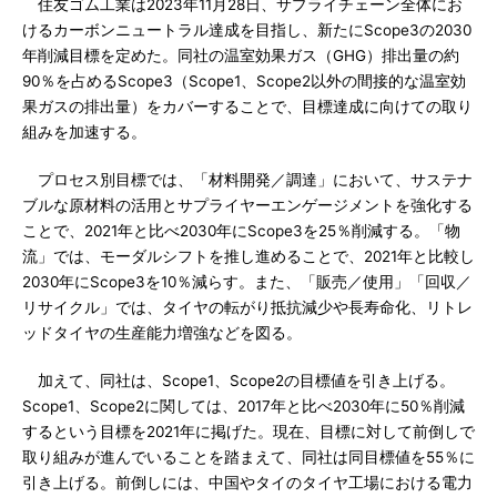
住友ゴム工業は2023年11月28日、サプライチェーン全体にお
けるカーボンニュートラル達成を目指し、新たにScope3の2030
年削減目標を定めた。同社の温室効果ガス（GHG）排出量の約
90％を占めるScope3（Scope1、Scope2以外の間接的な温室効
果ガスの排出量）をカバーすることで、目標達成に向けての取り
組みを加速する。
プロセス別目標では、「材料開発／調達」において、サステナ
ブルな原材料の活用とサプライヤーエンゲージメントを強化する
ことで、2021年と比べ2030年にScope3を25％削減する。「物
流」では、モーダルシフトを推し進めることで、2021年と比較し
2030年にScope3を10％減らす。また、「販売／使用」「回収／
リサイクル」では、タイヤの転がり抵抗減少や長寿命化、リトレ
ッドタイヤの生産能力増強などを図る。
加えて、同社は、Scope1、Scope2の目標値を引き上げる。
Scope1、Scope2に関しては、2017年と比べ2030年に50％削減
するという目標を2021年に掲げた。現在、目標に対して前倒しで
取り組みが進んでいることを踏まえて、同社は同目標値を55％に
引き上げる。前倒しには、中国やタイのタイヤ工場における電力