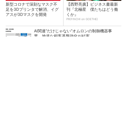
新型コロナで深刻なマスク不
【西野亮廣】ビジネス書最新
足を3Dプリンタで解消、イグ
刊『北極星 僕たちはどう働
アスが3Dマスクを開発
くか』
PR(FINCHI on GOETHE)
AI関連“だけじゃない”オムロンの制御機器事
業、地道な顧客基盤強化が結実
【レベル14】生成AIを味方に、3D CADを使い
こなそう！
「取りあえずボルトで固定」は禁物 締結部設
計で押さえるべき基本