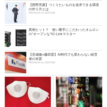
【西野亮廣】つくりたいものを追求できる環境
の作り方とは
PR(FINCHI on GOETHE)
異例ヒット？ 使い勝手にこだわったオムロン
の“オープンな”IO-Linkマスター
【見城徹×藤田晋】AI時代でも変わらない経営
者の本質
PR(FINCHI on GOETHE)