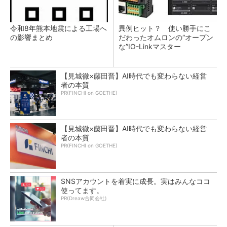
令和8年熊本地震による工場へ
異例ヒット？ 使い勝手にこ
の影響まとめ
だわったオムロンの“オープン
な”IO-Linkマスター
【見城徹×藤田晋】AI時代でも変わらない経営
者の本質
PR(FINCHI on GOETHE)
【見城徹×藤田晋】AI時代でも変わらない経営
者の本質
PR(FINCHI on GOETHE)
SNSアカウントを着実に成長。実はみんなココ
使ってます。
PR(Dreaw合同会社)