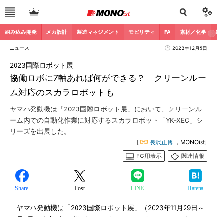
組み込み開発
メカ設計
製造マネジメント
モビリティ
FA
素材／化学
ニュース
2023年12月5日
2023国際ロボット展
協働ロボに7軸あれば何ができる？ クリーンルー
ム対応のスカラロボットも
ヤマハ発動機は「2023国際ロボット展」において、クリーンル
ーム内での自動化作業に対応するスカラロボット「YK-XEC」シ
リーズを出展した。
[
長沢正博
，MONOist]
PC用表示
関連情報
Share
Post
LINE
Hatena
ヤマハ発動機は「2023国際ロボット展」（2023年11月29日～