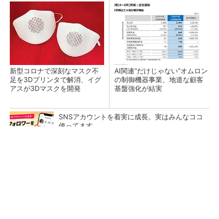
新型コロナで深刻なマスク不
AI関連“だけじゃない”オムロン
足を3Dプリンタで解消、イグ
の制御機器事業、地道な顧客
アスが3Dマスクを開発
基盤強化が結実
SNSアカウントを着実に成長。実はみんなココ
使ってます。
PR(Dreaw合同会社)
【レベル14】生成AIを味方に、3D CADを使い
こなそう！
「取りあえずボルトで固定」は禁物 締結部設