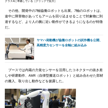
クラス4に準拠している［クリックで拡大］
その他、開発中の7軸協働ロボットも出展。7軸のロボットは、
途中に障害物があってもアームを回り込ませることで対象物に到
達するなど、より人の腕に近い動作ができるようになるのが特徴
だ。
ヤマハ発動機が協働ロボットの試作機を公開、
高精度力センサーを全軸に組み込み
ブースでは内蔵の力覚センサーを活用したコネクターの抜き差
しや研磨動作、AMR（自律型搬送ロボット）と組み合わせた部材
の搬入、取り出し動作などを披露した。