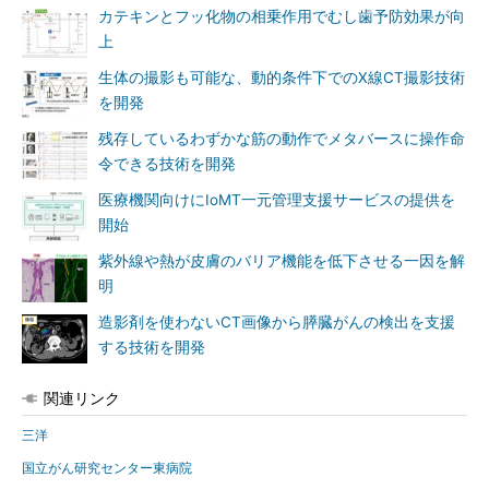
カテキンとフッ化物の相乗作用でむし歯予防効果が向
上
生体の撮影も可能な、動的条件下でのX線CT撮影技術
を開発
残存しているわずかな筋の動作でメタバースに操作命
令できる技術を開発
医療機関向けにIoMT一元管理支援サービスの提供を
開始
紫外線や熱が皮膚のバリア機能を低下させる一因を解
明
造影剤を使わないCT画像から膵臓がんの検出を支援
する技術を開発
関連リンク
三洋
国立がん研究センター東病院