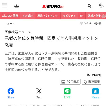
組み込み開発
メカ設計
製造マネジメント
モビリティ
FA
素材／化学
ニュース
2023年12月4日
医療機器ニュース
患者の体位を長時間、固定できる手術用マットを
発売
三洋は、国立がん研究センター東病院と共同開発した医療機器
「陰圧式体位固定具（仰臥位用）」を発売した。長時間、仰臥位
で手術する際に用いる体位固定マットで、患者の姿勢に合わせて
手術時の体位を整えることができる。
[MONOist]
PC用表示
関連情報
Share
Post
LINE
Hatena