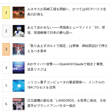
ルネサスが高崎工場を閉鎖へ、かつてはSiCデバイス生
産の計画も
あえて歩かせない――準国産ヒューマノイド「D1」登
場、現場稼働で日本の勝ち筋へ
「取りあえずボルトで固定」は禁物 締結部設計で押さ
えるべき基本
AIがサイバー攻撃――OpenAIやClaudeで相次ぐ事態、
波及リスクは
シリコン量子コンピュータの量産開発へ、インテルの
18Aプロセスを活用
日立建機の新社名「LANDCROS」を世界に発信、大谷
選手がブランドアンバサダー就任