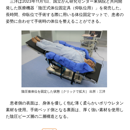
三洋は2023年11月1日、国立がん研究センター東病院と共同開
発した医療機器「陰圧式体位固定具（仰臥位用）」を発売した。
長時間、仰臥位で手術する際に用いる体位固定マットで、患者の
姿勢に合わせて手術時の体位を整えることができる。
陰圧後体位を固定した状態［クリックで拡大］ 出所：三洋
患者側の表面は、身体を優しく包む薄く柔らかいポリウレタン
素材を使用。手術ベッド側となる裏面は、厚く強い素材を使用し
た陰圧ビーズ層の二層構造となる。