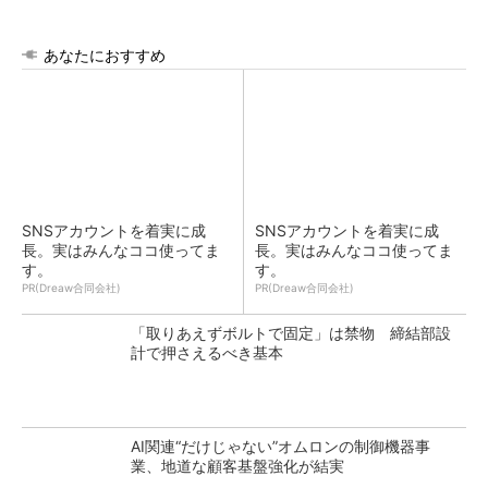
あなたにおすすめ
SNSアカウントを着実に成
SNSアカウントを着実に成
長。実はみんなココ使ってま
長。実はみんなココ使ってま
す。
す。
PR(Dreaw合同会社)
PR(Dreaw合同会社)
「取りあえずボルトで固定」は禁物 締結部設
計で押さえるべき基本
AI関連“だけじゃない”オムロンの制御機器事
業、地道な顧客基盤強化が結実