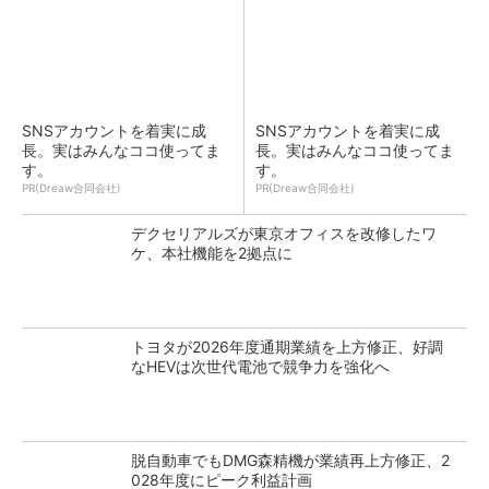
SNSアカウントを着実に成
SNSアカウントを着実に成
長。実はみんなココ使ってま
長。実はみんなココ使ってま
す。
す。
PR(Dreaw合同会社)
PR(Dreaw合同会社)
デクセリアルズが東京オフィスを改修したワ
ケ、本社機能を2拠点に
トヨタが2026年度通期業績を上方修正、好調
なHEVは次世代電池で競争力を強化へ
脱自動車でもDMG森精機が業績再上方修正、2
028年度にピーク利益計画