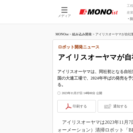
工
産
メディア
脱
つながる技術
AI×技術
MONOist
>
組み込み開発
>
アイリスオーヤマが自社製
つながる工場
AI×設備
つながるサービ
Physical
ロボット開発ニュース
アイリスオーヤマが自
アイリスオーヤマは、同社初となる自社製
国の大連工場で、2024年半ばの発売を
る。
2023年11月27日 14時00分 公開
印刷する
通知する
アイリスオーヤマは2023年11月
ォーメーション）清掃ロボット「B