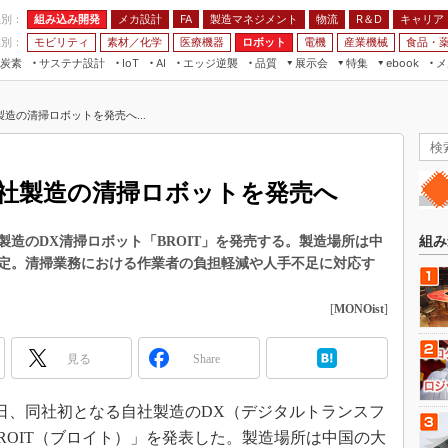
程別：
組み込み開発
メカ設計
製造マネジメント
物流
R＆D
キャリア
FA
業別：
モビリティ
素材／化学
医療機器
ロボット
電機
産業機械
食品・
炭素
サステナ設計
エッジ逆襲
品質
展示会
特集
メ
IoT
AI
ebook
伝承
組み込み開発
CEATEC
読者調査まとめ
編集後記
造の清掃ロボットを発売へ...
JIMTOF
保全
メカ設計
つながるクルマ
組込み/エッジ コンピューティング
ス
 AI
製造マネジメント
5G
展＆IoT/5Gソリューション展
VR／AR
FA
社製造の清掃ロボットを発売へ
IIFES
モビリティ
フィールドサービス
国際ロボット展
素材／化学
FPGA
造のDX清掃ロボット「BROIT」を発売する。製造場所は中
組み
ジャパンモビリティショー
予定。清掃業務における作業者の負担軽減や人手不足に対応す
組み込み画像技術
TECHNO-FRONTIER
組み込みモデリング
[
MONOist
]
人テク展
Windows Embedded
スマート工場EXPO
見る
Share
車載ソフト開発
EdgeTech+
ISO26262
日本ものづくりワールド
7日、同社初となる自社製造のDX（デジタルトランスフ
無償設計ツール
ROIT（ブロイト）」を発表した。製造場所は中国の大
AUTOMOTIVE WORLD