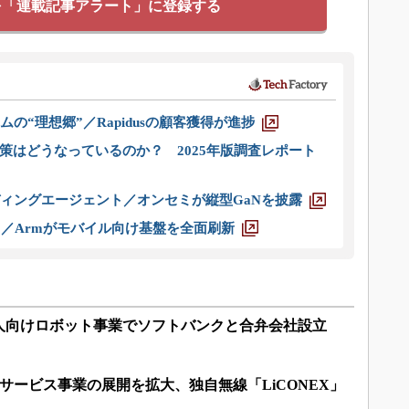
を「連載記事アラート」に登録する
ムの“理想郷”／Rapidusの顧客獲得が進捗
策はどうなっているのか？ 2025年版調査レポート
ディングエージェント／オンセミが縦型GaNを披露
ス／Armがモバイル向け基盤を全面刷新
人向けロボット事業でソフトバンクと合弁会社設立
Tサービス事業の展開を拡大、独自無線「LiCONEX」