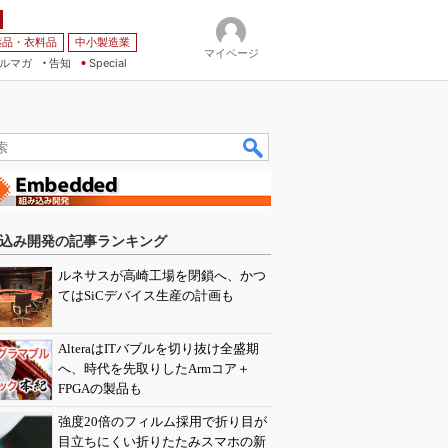
薬品・衣料品
中小製造業
マイページ
ルマガ
告知
Special
込み開発の記事ランキング
ルネサスが高崎工場を閉鎖へ、かつ
てはSiCデバイス生産の計画も
AlteraはITバブルを切り抜け全盛期
へ、時代を先取りしたArmコア＋
FPGAの製品も
強度20倍のフィルム採用で折り目が
目立ちにくい折りたたみスマホの新