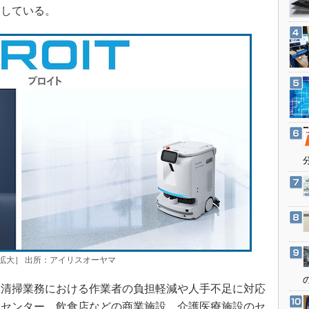
3Dプリンタ
定している。
産業オープンネット展
デジタルツインとCAE
S＆OP
インダストリー4.0
イノベーション
製造業ビッグデータ
メイドインジャパン
植物工場
知財マネジメント
海外生産
グローバル設計・開発
制御セキュリティ
で拡大］ 出所：アイリスオーヤマ
新型コロナへの対応
清掃業務における作業者の負担軽減や人手不足に対応
ムセンター、飲食店などの商業施設、介護医療施設のセ