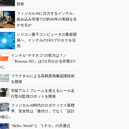
技術
フィジカルAIに注力するインテル、
組み込み市場での約40年の実績を生
かせるか
シリコン量子コンピュータの量産開
発へ、インテルの18Aプロセスを活
用
インテル“ヤマネコ”の実力は？／
「Renesas 365」は3カ月かかる作業が1
分に
フラクタルによる高精度画像認識技術
を開発
市販アルミフレームを使えるレール走
行型AI監視ロボットを開発
フィジカルAI時代のロボティクス新標
準、安全性は「後付け」でなく「設計
の核心」
“Hello, World”と「Lチカ」の共通点