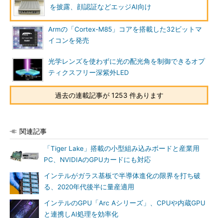
を披露、顔認証などエッジAI向け
Armの「Cortex-M85」コアを搭載した32ビットマ
イコンを発売
光学レンズを使わずに光の配光角を制御できるオプ
ティクスフリー深紫外LED
過去の連載記事が 1253 件あります
関連記事
「Tiger Lake」搭載の小型組み込みボードと産業用
PC、NVIDIAのGPUカードにも対応
インテルがガラス基板で半導体進化の限界を打ち破
る、2020年代後半に量産適用
インテルのGPU「Arc Aシリーズ」、CPUや内蔵GPU
と連携しAI処理を効率化