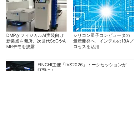
DMPがフィジカルAI実装向け
シリコン量子コンピュータの
新拠点を開所、次世代SoCやA
量産開発へ、インテルの18Aプ
MRデモを披露
ロセスを活用
FINCHI主催「IVS2026」トークセッションが
話題に！
PR(FINCHI on GOETHE)
あえて歩かせない――準国産ヒューマノイド
「D1」登場、現場稼働で日本の勝ち筋へ
6枚刃を搭載した新「ラムダッシュ パームイ
ン」 小型設計と意匠性をさらに追求