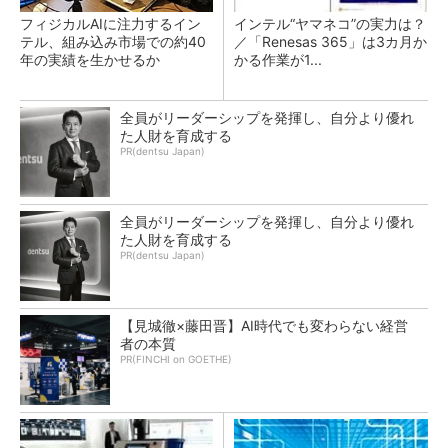
フィジカルAIに注力するイン
インテル“ヤマネコ”の実力は？
テル、組み込み市場での約40
／「Renesas 365」は3カ月か
年の実績を生かせるか
かる作業が1...
全員がリーダーシップを発揮し、自分より優れ
た人財を育成する
PR(dentsu Japan)
全員がリーダーシップを発揮し、自分より優れ
た人財を育成する
PR(dentsu Japan)
【見城徹×藤田晋】AI時代でも変わらない経営
者の本質
PR(FINCHI on GOETHE)