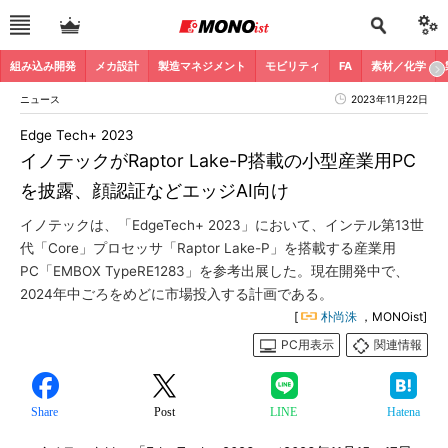
組み込み開発
メカ設計
製造マネジメント
モビリティ
FA
素材／化学
ニュース
2023年11月22日
Edge Tech+ 2023
イノテックがRaptor Lake-P搭載の小型産業用PC
を披露、顔認証などエッジAI向け
イノテックは、「EdgeTech+ 2023」において、インテル第13世
代「Core」プロセッサ「Raptor Lake-P」を搭載する産業用
PC「EMBOX TypeRE1283」を参考出展した。現在開発中で、
2024年中ごろをめどに市場投入する計画である。
[
朴尚洙
，MONOist]
PC用表示
関連情報
Share
Post
LINE
Hatena