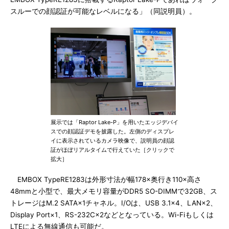
スルーでの顔認証が可能なレベルになる」（同説明員）。
展示では「Raptor Lake-P」を用いたエッジデバイ
スでの顔認証デモを披露した。左側のディスプレ
イに表示されているカメラ映像で、説明員の顔認
証がほぼリアルタイムで行えていた［クリックで
拡大］
EMBOX TypeRE1283は外形寸法が幅178×奥行き110×高さ
48mmと小型で、最大メモリ容量がDDR5 SO-DIMMで32GB、ス
トレージはM.2 SATA×1チャネル。I/Oは、USB 3.1×4、LAN×2、
Display Port×1、RS-232C×2などとなっている。Wi-Fiもしくは
LTEによる無線通信も可能だ。