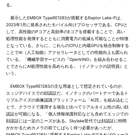
る。
展示したEMBOX TypeRE1283が搭載するRaptor Lake-Pは、
2023年1月に発表されたモバイル向けプロセッサである。CPUと
して、高性能のPコアと高効率のEコアを搭載することで、高い
処理性能を発揮するとともに消費電力の低減も可能なことが特徴
となっている。さらに、これらのCPUと内蔵GPUを統合制御する
ことでAI（人工知能）アクセラレータとしての性能向上も図られ
ている。「機械学習サービスの『OpenVINO』を組み合わせるこ
とでさらにAI処理性能を高められる」（イノテックの説明員）と
いう。
EMBOX TypeRE1283の主な用途として想定されているのが、
エッジデバイスでの顔認証だ。イノテックのパートナーであるト
リプルアイズの画像認識プラットフォーム「AIZE」を組み込むこ
とで、クラウドで運用する場合と比べてリアルタイム性の高い顔
認証が可能になる。「個人情報保護対応なども含めてエッジでの
顔認証には一定のニーズがある。Skylake世代では顔認証に時間
がかかるためカメラの前でしばらく待つ必要があったが、
EMBOX TypeRE1283に搭載するRaptor Lake-Pであればウォーク