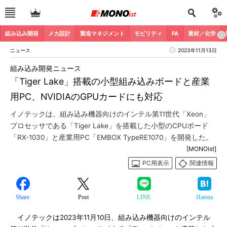
組み込み開発
メカ設計
製造マネジメント
モビリティ
FA
素材／化学
ニュース
2023年11月13日
組み込み開発ニュース
「Tiger Lake」搭載の小型組み込みボードと産業
用PC、NVIDIAのGPUカードにも対応
イノテックは、組み込み機器向けのインテル第11世代「Xeon」
プロセッサである「Tiger Lake」を搭載した小型のCPUボード
「RX-1030」と産業用PC「EMBOX TypeRE1070」を開発した。
[MONOist]
PC用表示
関連情報
Share
Post
LINE
Hatena
イノテックは2023年11月10日、組み込み機器向けのインテル