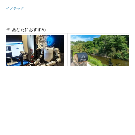
イノテック
あなたにおすすめ
フィジカルAIに注力するイン
シェア別荘「COCO VILLA O
テル、組み込み市場での約40
wners」3選
年の実績を生かせるか
PR(COCO VILLA on GOETHE)
【西野亮廣】つくりたいものを追求できる環境
の作り方とは
PR(FINCHI on GOETHE)