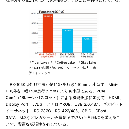
理や分析を低消費電力で効率的に行えることを特徴としている。
「Tiger Lake」と「Coffee Lake」「Skay Lake」
とのCPU処理能力の比較［クリックで拡大］ 出
所：イノテック
RX-1030は外形寸法が幅145×奥行き140mmと小型で、Mini-
ITX規格（幅170×奥行きmm）よりも小型である。PCIe
Gen4（16レーン×1スロット）による機能拡張に加えて、HDMI、
Display Port、LVDS、アナログRGB、USB 2.0／3.1、ギガビット
イーサネット、RS-232C、RS-422/485、GPIO、CFast、
SATA、M.2などレガシーから最新まで含めた各種I/Oを備えるこ
とで、豊富な拡張性を有している。