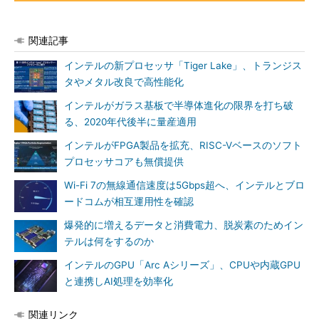
関連記事
インテルの新プロセッサ「Tiger Lake」、トランジス
タやメタル改良で高性能化
インテルがガラス基板で半導体進化の限界を打ち破
る、2020年代後半に量産適用
インテルがFPGA製品を拡充、RISC-Vベースのソフト
プロセッサコアも無償提供
Wi-Fi 7の無線通信速度は5Gbps超へ、インテルとブロ
ードコムが相互運用性を確認
爆発的に増えるデータと消費電力、脱炭素のためイン
テルは何をするのか
インテルのGPU「Arc Aシリーズ」、CPUや内蔵GPU
と連携しAI処理を効率化
関連リンク