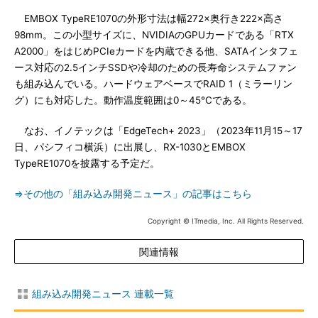
EMBOX TypeRE1070の外形寸法は幅272×奥行き222×高さ
98mm。この小型サイズに、NVIDIAのGPUカードである「RTX
A2000」をはじめPCIeカードを内蔵できる他、SATAインタフェ
ース対応の2.5インチSSDや冷却のための長寿命システムファン
も組み込んでいる。ハードウェアベースでRAID 1（ミラーリン
グ）にも対応した。動作温度範囲は0～45℃である。
なお、イノテックは「EdgeTech+ 2023」（2023年11月15～17
日、パシフィコ横浜）に出展し、RX-1030とEMBOX
TypeRE1070を披露する予定だ。
⇒その他の「組み込み開発ニュース」の記事はこちら
Copyright © ITmedia, Inc. All Rights Reserved.
関連情報
組み込み開発ニュース 連載一覧