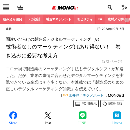
組み込み開発
メカ設計
製造マネジメント
モビリティ
FA
素材／化学
連載
2023年10月16日
間違いだらけの製造業デジタルマーケティング（8）
技術者なしのマーケティングはあり得ない！ 巻
き込みに必要な考え方
（2/3 ページ）
コロナ禍で製造業のマーケティング手法もデジタルシフトが加速
した。だが、業界の事情に合わせたデジタルマーケティングを実
践できている企業はそう多くない。本連載では「製造業のための
正しいデジタルマーケティング知識」を伝えていく。
[
永井満／テクノポート
，MONOist]
PC用表示
関連情報
Share
Post
LINE
Hatena