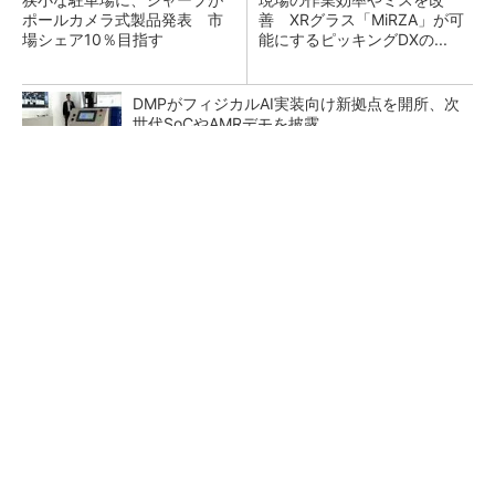
ポールカメラ式製品発表 市
善 XRグラス「MiRZA」が可
場シェア10％目指す
能にするピッキングDXの...
DMPがフィジカルAI実装向け新拠点を開所、次
世代SoCやAMRデモを披露
シェア別荘「COCO VILLA Owners」3選
PR(COCO VILLA on GOETHE)
ルネサスが高崎工場を閉鎖へ、かつてはSiCデ
バイス生産の計画も