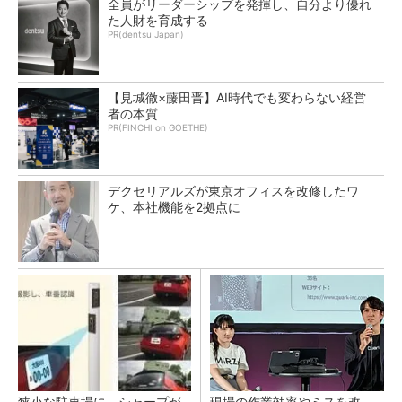
全員がリーダーシップを発揮し、自分より優れ
た人財を育成する
PR(dentsu Japan)
【見城徹×藤田晋】AI時代でも変わらない経営
者の本質
PR(FINCHI on GOETHE)
デクセリアルズが東京オフィスを改修したワ
ケ、本社機能を2拠点に
狭小な駐車場に、シャープが
現場の作業効率やミスを改