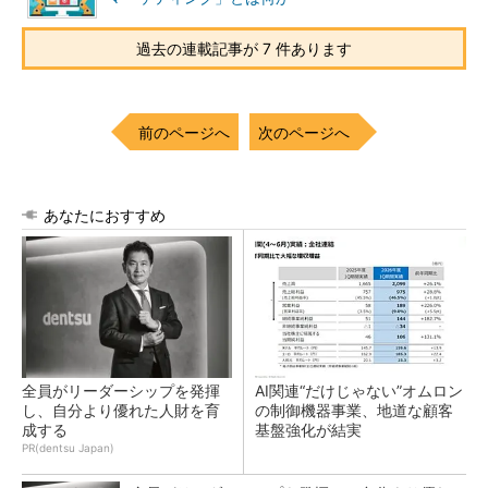
過去の連載記事が 7 件あります
前のページへ
次のページへ
あなたにおすすめ
全員がリーダーシップを発揮
AI関連“だけじゃない”オムロン
し、自分より優れた人財を育
の制御機器事業、地道な顧客
成する
基盤強化が結実
PR(dentsu Japan)