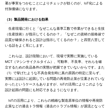
署が事実をつかむことによりチェックが効くのが、IoT化による
付加価値になります。
（3）製品開発における効果
生産現場に行くと「なぜこんな基準工数で作業ができると生技
（生産技術）が指示してくるのか？」「なぜこの資材の規格値で
品質が確保されると設計は指示してくるのか？」と四苦八苦して
いる話をよく耳にします。
これらは、設計段階において、現場で実際に実施している
MCT（マシンサイクルタイム）、可動率、不良率、それらを確
立するための良品条件の実態が把握できていないからです。また
（1）で挙げたような不具合発生時に真の原因の特定に至らず、
実際には設計に起因している問題の再発防止策が立案されていな
かったというケースもありますが、IoTの活用によりこのような
設計起因の問題にも対応できるようになります。
IoTの活用により、これらの精緻な製造原単位の情報や再発防
止策などの過去トラ情報（過去のトラブル情報）が源流となって