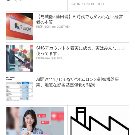
PR(FINCHI on GOETHE)
【見城徹×藤田晋】AI時代でも変わらない経営
者の本質
PR(FINCHI on GOETHE)
SNSアカウントを着実に成長。実はみんなココ
使ってます。
PR(Dreaw合同会社)
AI関連“だけじゃない”オムロンの制御機器事
業、地道な顧客基盤強化が結実