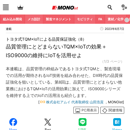
組み込み開発
メカ設計
製造マネジメント
モビリティ
FA
素材／化学
連載
2023年6月7日
トヨタ式TQM×IoTによる品質保証強化（8）
品質管理にとどまらないTQM×IoTの効果＋
ISO9000の維持にIoTを活用せよ
（1/3 ページ）
本連載は、品質管理の枠組みであるトヨタ式TQMと、製造現場
での活用が期待されるIoT技術を組み合わせた、DX時代の品質保
証強化を狙いとしている。第8回は、品質管理にとどまらない他
業務におけるTQM×IoTの活用効果に加えて、ISO9000シリーズ
を維持する上でのIoTの活用法も紹介します。
[
株式会社アムイ 代表取締役 山田浩貢
，MONOist]
PC用表示
関連情報
Share
Post
LINE
Hatena