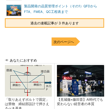
製品開発の品質管理ポイント（その1）QFDから
FTA、FMEA、QC工程表まで
過去の連載記事が 3 件あります
次のページへ
あなたにおすすめ
「取りあえずボルトで固定」
【見城徹×藤田晋】AI時代でも
は禁物 締結部設計で押さえ
変わらない経営者の本質
るべき基本