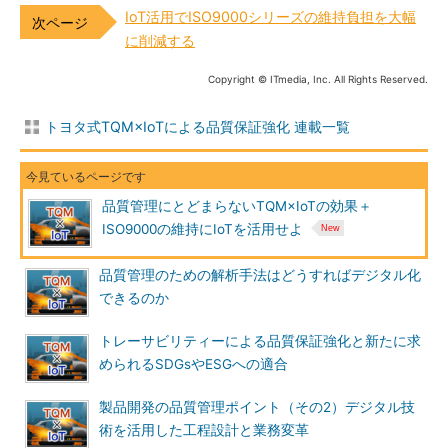
IoT活用でISO9000シリーズの維持負担を大幅
に削減する
Copyright © ITmedia, Inc. All Rights Reserved.
トヨタ式TQM×IoTによる品質保証強化 連載一覧
品質管理にとどまらないTQM×IoTの効果＋
ISO9000の維持にIoTを活用せよ
品質管理のための解析手法はどうすればデジタル化
できるのか
トレーサビリティーによる品質保証強化と新たに求
められるSDGsやESGへの適合
製品開発の品質管理ポイント（その2）デジタル技
術を活用した工程設計と業務変革