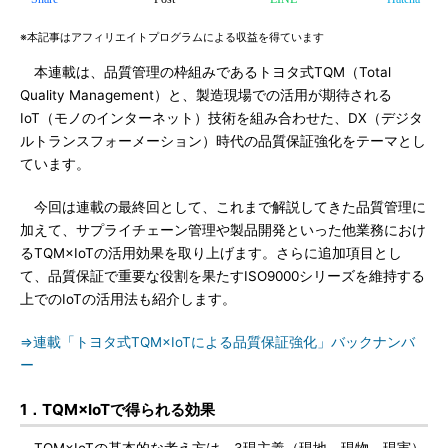
※本記事はアフィリエイトプログラムによる収益を得ています
本連載は、品質管理の枠組みであるトヨタ式TQM（Total
Quality Management）と、製造現場での活用が期待される
IoT（モノのインターネット）技術を組み合わせた、DX（デジタ
ルトランスフォーメーション）時代の品質保証強化をテーマとし
ています。
今回は連載の最終回として、これまで解説してきた品質管理に
加えて、サプライチェーン管理や製品開発といった他業務におけ
るTQM×IoTの活用効果を取り上げます。さらに追加項目とし
て、品質保証で重要な役割を果たすISO9000シリーズを維持する
上でのIoTの活用法も紹介します。
⇒連載「トヨタ式TQM×IoTによる品質保証強化」バックナンバ
ー
1．TQM×IoTで得られる効果