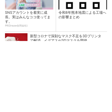
SNSアカウントを着実に成
令和8年熊本地震による工場へ
長。実はみんなココ使ってま
の影響まとめ
す。
PR(Dreaw合同会社)
新型コロナで深刻なマスク不足を3Dプリンタ
で解消、イグアスが3Dマスクを開発
【レベル14】生成AIを味方に、3D CADを使い
こなそう！
狭小な駐車場に、シャープがポールカメラ式製
品発表 市場シェア10％目指す