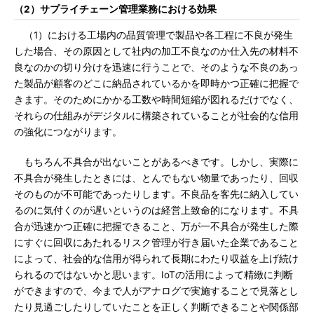
（2）サプライチェーン管理業務における効果
（1）における工場内の品質管理で製品や各工程に不良が発生
した場合、その原因として社内の加工不良なのか仕入先の材料不
良なのかの切り分けを迅速に行うことで、そのような不良のあっ
た製品が顧客のどこに納品されているかを即時かつ正確に把握で
きます。そのためにかかる工数や時間短縮が図れるだけでなく、
それらの仕組みがデジタルに構築されていることが社会的な信用
の強化につながります。
もちろん不具合が出ないことがあるべきです。しかし、実際に
不具合が発生したときには、とんでもない物量であったり、回収
そのものが不可能であったりします。不良品を客先に納入してい
るのに気付くのが遅いというのは経営上致命的になります。不具
合が迅速かつ正確に把握できること、万が一不具合が発生した際
にすぐに回収にあたれるリスク管理が行き届いた企業であること
によって、社会的な信用が得られて長期にわたり収益を上げ続け
られるのではないかと思います。IoTの活用によって精緻に判断
ができますので、今まで人がアナログで実施することで見落とし
たり見過ごしたりしていたことを正しく判断できることや関係部