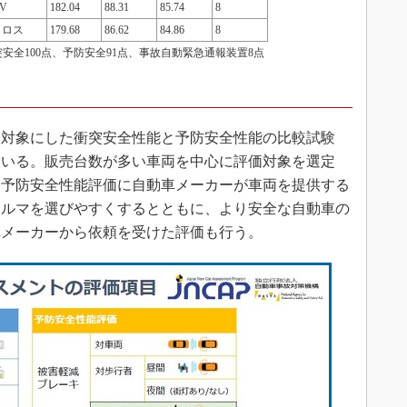
V
182.04
88.31
85.74
8
クロス
179.68
86.62
84.86
8
突安全100点、予防安全91点、事故自動緊急通報装置8点
対象にした衝突安全性能と予防安全性能の比較試験
ている。販売台数が多い車両を中心に評価対象を選定
（予防安全性能評価に自動車メーカーが車両を提供する
クルマを選びやすくするとともに、より安全な自動車の
車メーカーから依頼を受けた評価も行う。