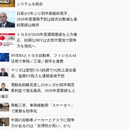
システムを統合
日産が2年ぶり四半期最終黒字、
2026年度通期予想は販売台数減も連
結業績は維持
トヨタが2026年度通期業績を上方修
正、好調なHEVは次世代電池で競争
力を強化へ
NVIDIAとトヨタ自動車、フィジカルAI
活用で車両／工場／都市を連携
マツダは新型CX-5好調で1Q売上過去最
高、協業EV投入も通期達成予想
電動化戦略見直しのホンダが四半期営
業利益で過去最高、2026年度業績も上
方修正
商船三井、車両移動用「スケーター」
で業務を効率化
中国の自動車メーカーとテスラに競争
力があるのは「合理性が高い」から