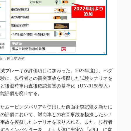
出所：国土交通省
減ブレーキが評価項目に加わった。2023年度は、ペダ
試験に、歩行者との衝突事故を模擬した試験シナリオを
後退時車両直後確認装置の基準化（UN-R158導入）
性能評価を廃止する。
したムービングバリアを使用した前面衝突試験を新たに
キの評価において、対向車との右直事故を模擬したシナ
の事故を模擬したシナリオを取り入れる。また、歩行者
するインパクターを、より人体に忠実な「aPLI」に変