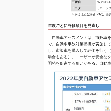
三菱自
eKクロスE
トヨタ
カローラ
※満点は総合評価199点、衝
年度ごとに評価項目を見直し
自動車アセスメントは、市販車を
で、自動車事故対策機構が実施し
し、市販車を購入して評価を行う
場合もある）。ユーザーが安全な
開発を促進する狙いがある。自動