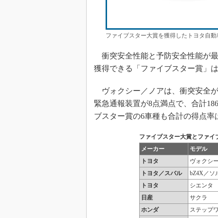
ファイブスター大賞を獲得したトヨタ自動
衝突安全性能と予防安全性能が最
獲得できる「ファイブスター賞」は
ヴォクシー／ノアは、衝突安全が10
緊急通報装置が8点満点で、合計186
ブスター賞の6車種も合計の得点率は
ファイブスター大賞とファイ
メーカー
モデル
トヨタ
ヴォクシ
トヨタ／スバル
bZ4X／
トヨタ
シエンタ
日産
サクラ
ホンダ
ステップ