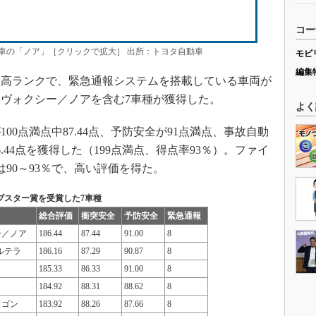
コー
車の「ノア」［クリックで拡大］ 出所：トヨタ自動車
モビ
編集
高ランクで、緊急通報システムを搭載している車両が
ヴォクシー／ノアを含む7車種が獲得した。
よく
0点満点中87.44点、予防安全が91点満点、事故自動
.44点を獲得した（199点満点、得点率93％）。ファイ
90～93％で、高い評価を得た。
ブスター賞を受賞した7車種
総合評価
衝突安全
予防安全
緊急通報
ー／ノア
186.44
87.44
91.00
8
ソルテラ
186.16
87.29
90.87
8
185.33
86.33
91.00
8
184.92
88.31
88.62
8
ワゴン
183.92
88.26
87.66
8