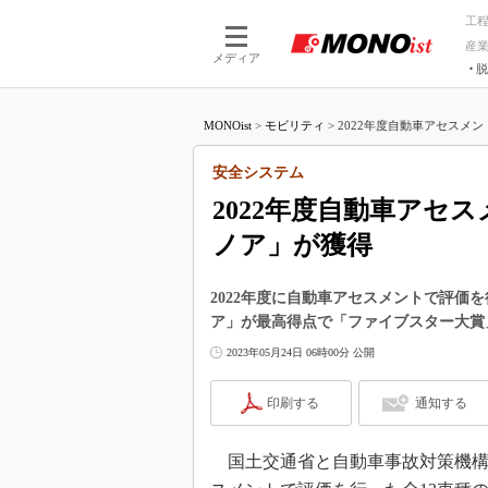
工
産
メディア
脱
つながる技術
AI×技術
MONOist
>
モビリティ
>
2022年度自動車アセスメン
つながる工場
AI×設備
つながるサービ
Physical
安全システム
2022年度自動車アセ
ノア」が獲得
2022年度に自動車アセスメントで評価
ア」が最高得点で「ファイブスター大賞
2023年05月24日 06時00分 公開
印刷する
通知する
国土交通省と自動車事故対策機構（NA