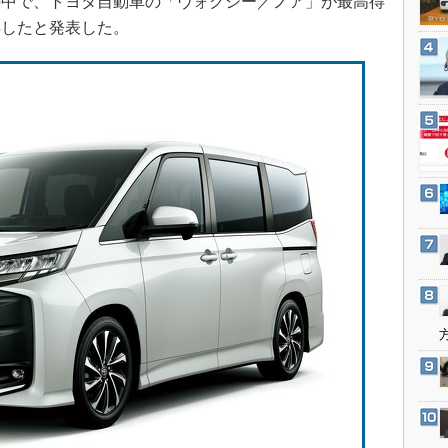
の中で、トヨタ自動車の「ヴォクシー／ノア」が最高得
3Dプリンタ
産業オープンネット展
得したと発表した。
デジタルツインとCAE
S＆OP
インダストリー4.0
イノベーション
製造業ビッグデータ
メイドインジャパン
植物工場
知財マネジメント
海外生産
グローバル設計・開発
制御セキュリティ
新型コロナへの対応