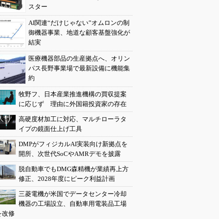
スター
AI関連“だけじゃない”オムロンの制
御機器事業、地道な顧客基盤強化が
結実
医療機器部品の生産拠点へ、オリン
パス長野事業場で最新設備に機能集
約
牧野フ、日本産業推進機構の買収提案
に応じず 理由に外国籍投資家の存在
高硬度材加工に対応、マルチローラタ
イプの鏡面仕上げ工具
DMPがフィジカルAI実装向け新拠点を
開所、次世代SoCやAMRデモを披露
脱自動車でもDMG森精機が業績再上方
修正、2028年度にピーク利益計画
三菱電機が米国でデータセンター冷却
機器の工場設立、自動車用電装品工場
を改修