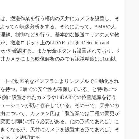
は、搬送作業を行う構内の天井にカメラを設置し、そ
によってAI映像分析をする。それによって、AMRや人
と理解、制御などを行う。基本的な搬送エリアの人や物
ボット上のLiDAR（Light Detection and
がないかを確認する。また安全ボタンも設置されており、3
井カメラによる映像解析のみでも認識精度は±1cm以
マートで効率的なインフラによりシンプルで自動化され
を持つ。3層での安全性も確保している」と特徴につ
側に設置されたカメラやLiDARでの位置認識を行う
リューションが既に存在している。その中で、天井のカ
理由について、カファン氏は「製造業では工程の変更が
の変更も同時に行う必要がある。他の形式であれば、こ
大きくなるが、天井にカメラを設置する形であれば、そ
行える」と説明する。