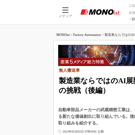
工
産
メディア
脱
つながる技術
AI×技術
MONOist
>
Factory Automation
>
製造業ならではのAI
つながる工場
AI×設備
つながるサービ
Physical
無人搬送車
製造業ならではのAI
の挑戦（後編）
自動車部品メーカーの武蔵精密工業は、イ
る新たな価値創出に取り組んでいる。後編
取り組みを紹介する。
2023年05月02日 07時30分 公開