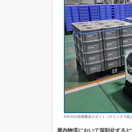
634 AIの自律搬送ロボット［クリックで拡
屋内物流において深刻化する3