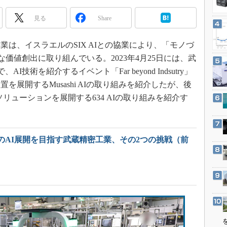
3Dプリンタ
産業オープンネット展
見る
Share
デジタルツインとCAE
S＆OP
は、イスラエルのSIX AIとの協業により、「モノづ
インダストリー4.0
な価値創出に取り組んでいる。2023年4月25日には、武
イノベーション
、AI技術を紹介するイベント「Far beyond Indsutry」
製造業ビッグデータ
を展開するMusashi AIの取り組みを紹介したが、後
リューションを展開する634 AIの取り組みを紹介す
メイドインジャパン
植物工場
知財マネジメント
のAI展開を目指す武蔵精密工業、その2つの挑戦（前
海外生産
グローバル設計・開発
制御セキュリティ
新型コロナへの対応