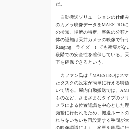
だ。
自動搬送ソリューションの仕組み
のカメラ映像データをMAESTRO
の検知、場所の特定、事象の分類
体の認知は天井カメラの映像で行うが、搬送ロ
Ranging、ライダー）でも衝突
段階での安全性を確保している。天
下を確保できるという。
カファン氏は「MAESTROはス
たタスクの設定が簡単に行える特徴
いて語る。屋内自動搬送では、AMR
ものなど、さまざまなタイプのソ
メラによる位置認識を中心とした
頻繁に行われるため、搬送ルート
れらをいちいち再設定する手間が
の映像認識により、変更を容易に