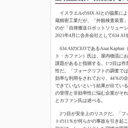
イスラエルのSIX AIとの協業に
蔵精密工業だが、「外観検査装置」
のが「自律搬送ロボットソリューショ
2021年4月に合弁会社として634 A
634 AIのCEOであるAnat Kapha
ト・カファン）氏は、屋内物流にお
課題があると指摘する。1つ目は作
性だ。「フォークリフトの調査で
効率な利用をされており、44％の
できていないという結果が出てい
の管理と非効率性に悩む企業がそ
とカファン氏は述べる。
2つ目が安全上のリスクだ。「フ
トの11％が何らかの事故を引き起