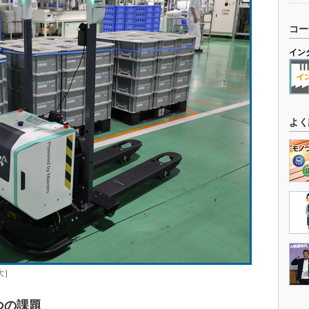
コー
イン
よく
大］
つの課題