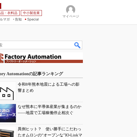
薬品・衣料品
中小製造業
マイページ
ルマガ
告知
Special
tory Automationの記事ランキング
令和8年熊本地震による工場への影
響まとめ
なぜ熊本に半導体産業が集まるのか
――地震で工場稼働停止相次ぐ
異例ヒット？ 使い勝手にこだわっ
たオムロンの“オープンな”IO-Linkマ