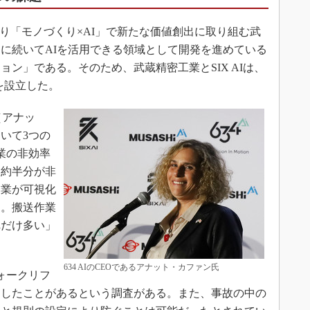
より「モノづくり×AI」で新たな価値創出に取り組む武
に続いてAIを活用できる領域として開発を進めている
ン」である。そのため、武蔵精密工業とSIX AIは、
Iを設立した。
n（アナッ
いて3つの
業の非効率
は約半分が非
企業が可視化
る。搬送作業
れだけ多い」
634 AIのCEOであるアナット・カファン氏
ォークリフ
こしたことがあるという調査がある。また、事故の中の