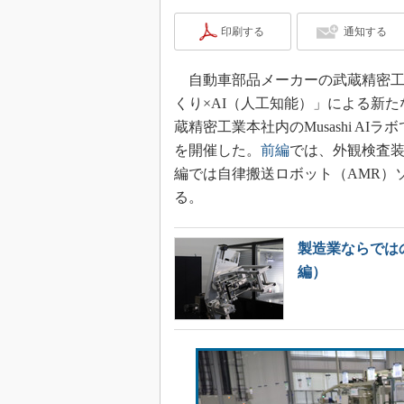
印刷する
通知する
自動車部品メーカーの武蔵精密工業
くり×AI（人工知能）」による新た
蔵精密工業本社内のMusashi AIラボで
を開催した。
前編
では、外観検査装置
編では自律搬送ロボット（AMR）ソ
る。
製造業ならでは
編）