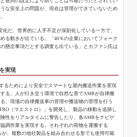
践と規則の設定により防ぐことは可能だったとされてい
ような安全上の問題が、現在は管理ができていないため
）。
変化だ。世界的に人手不足が深刻化している一方で、
める動きが出ている。「40％の企業においてフォーク
上の懸念事項だとする調査も出ている」とカファン氏は
化を実現
解決するためにより安全でスマートな屋内搬送作業を実現
する。人が行き交う環境で自然な形でAMRが自律搬
する。現場の自律搬送車の管理や搬送物の管理を行う
STRO（マエストロ）」を開発し、製品の移動を追跡し
険性をリアルタイムに警告したり、各AMRをナビゲ
の協調作業を実現する。それぞれの荷物を運搬する
るが、複数の他社製品を組み合わせる形でも使用可能