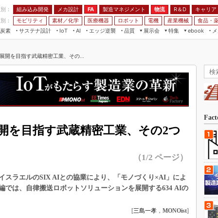
程別：
組み込み開発
メカ設計
製造マネジメント
物流
R＆D
キャリア
FA
業別：
モビリティ
素材／化学
医療機器
ロボット
電機
産業機械
食品・
炭素
サステナ設計
エッジ逆襲
品質
展示会
特集
メ
IoT
AI
ebook
伝承
組み込み開発
CEATEC
読者調査まとめ
編集後記
展開を目指す武蔵精密工業、その...
JIMTOF
保全
メカ設計
つながるクルマ
組込み/エッジ コンピューティング
ス
 AI
製造マネジメント
5G
展＆IoT/5Gソリューション展
VR／AR
FA
IIFES
モビリティ
フィールドサービス
国際ロボット展
素材／化学
FPGA
Fac
ジャパンモビリティショー
展開を目指す武蔵精密工業、その2つ
組み込み画像技術
TECHNO-FRONTIER
組み込みモデリング
人テク展
（1/2 ページ）
Windows Embedded
スマート工場EXPO
車載ソフト開発
スラエルのSIX AIとの協業により、「モノづくり×AI」によ
EdgeTech+
では、自律搬送ロボットソリューションを展開する634 AIの
ISO26262
日本ものづくりワールド
無償設計ツール
[
三島一孝
，
MONOist
]
AUTOMOTIVE WORLD