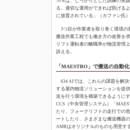
70％は、しっかりとした訓練の実
る。適切な運用ができれば防げる
に放置されている」（カファン氏
3つ目が作業者を取り巻く環境の
搬送作業工程でも働き方の改善を求
リフト運転者の離職率が物流管理
訴える。
「MAESTRO」で搬送の自動
634 AIでは、これらの課題を
する屋内物流ソリューションを提供
送を行う環境を構築できるように
CCS（中央管理システム）「MAE
たり、フォークリフトの走行での危
ートしたり、さまざまな搬送機器
AMRはオリジナルのものも用意す